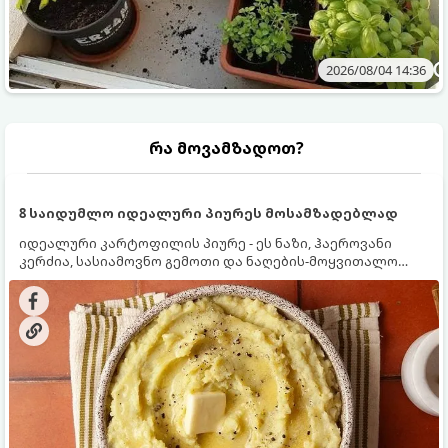
2026/08/04 14:36
რა მოვამზადოთ?
8 საიდუმლო იდეალური პიურეს მოსამზადებლად
იდეალური კარტოფილის პიურე - ეს ნაზი, ჰაეროვანი
კერძია, სასიამოვნო გემოთი და ნაღების-მოყვითალო
ფერით. მისი მომზადება ძალიან მარტივია, მაგრამ
არსებობს რამდენიმე საიდუმლო, რომლებიც უნდა
იცოდეთ, რომ პიურე იდეალურად გემრიელი გამოვიდეს.