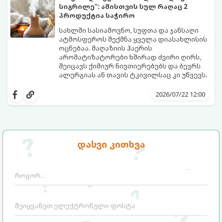
სიახლის დაბრუნებას.
სიგრილე": ამისთვის სულ რაღაც 2
პროდუქტია საჭირო
სახლში სასიამოვნო, სუფთა და ჯანსაღი
ატმოსფეროს შექმნა ყველა დიასახლისის
ოცნებაა. მაღაზიის ჰაერის
არომატიზატორები ხშირად ძვირი ღირს,
შეიცავს ქიმიურ ნივთიერებებს და ბევრს
ალერგიას ან თავის ტკივილსაც კი უწვევს.
სინამდვილეში, ნამდვილი „ალპური
სიგრილისა“ და სიახლის ეფექტის მიღწევა
2026/07/22 12:00
სრულიად ბუნებრივი, უსაფრთხო და
ბიუჯეტური გზით არის შესაძლებელი.
ამისათვის სულ რაღაც 2 უბრალო
ინგრედიენტი დაგჭირდებათ, რომლებიც
სავარაუდოდ უკვე გაქვთ სამზარეულოში!
დასვი კითხვა