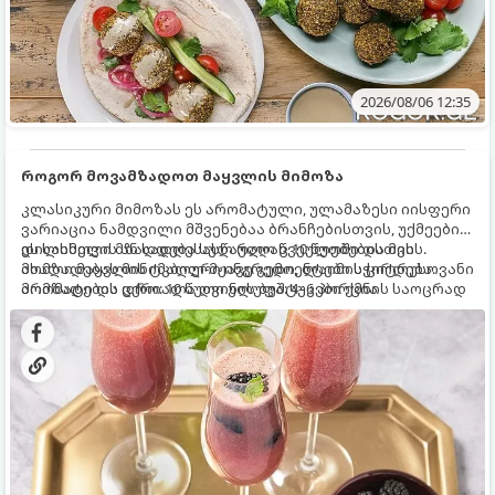
2026/08/06 12:35
როგორ მოვამზადოთ მაყვლის მიმოზა
კლასიკური მიმოზას ეს არომატული, ულამაზესი იისფერი
ვარიაცია ნამდვილი მშვენებაა ბრანჩებისთვის, უქმეების
დილისთვის ან სადღესასწაულო წვეულებებისთვის.
ეს სასმელი მზადდება სულ რაღაც 10 წუთში და მის
ახალი მაყვლის ტკბილ-მჟავე გემო, ლაიმის ციტრუსოვანი
მომზადებას მინიმალური ინგრედიენტები სჭირდება.
არომატი და ცქრიალა ღვინის ბუშტუკები ქმნის საოცრად
მომზადების დრო: 10 წუთი ულუფა: 4–6 პორცია
დახვეწილ და მაგრილებელ კოქტეილს.