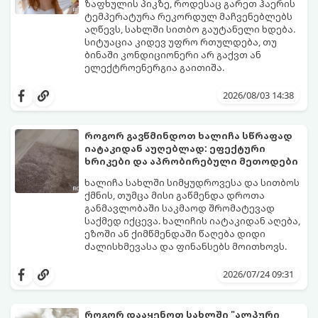
ზაფხულის პიკზე, როდესაც გარეთ ჰაერის
ტემპერატურა რეკორდულ მაჩვენებლებს
აღწევს, სახლში სითბო გაუტანელი ხდება.
სიტუაცია კიდევ უფრო რთულდება, თუ
ბინაში კონდიციონერი არ გაქვთ ან
ელექტროენერგია გაითიშა.
საბედნიეროდ, არსებობს ფიზიკის მარტივი
კანონები და გამოცდილი ყოფითი ხრიკები,
2026/08/03 14:38
რომლებიც დაგეხმარებათ, საგრძნობლად
დაწიოთ ტემპერატურა სახლში და შექმნათ
სასიამოვნო სიგრილე სპეციალური
როგორ გავწმინდოთ ხალიჩა სწრაფად
ტექნიკის გარეშეც.
იატაკიდან აუღებლად: ეფექტური
გთავაზობთ 10 საუკეთესო და
ხრიკები და აპრობირებული მეთოდები
ხელმისაწვდომ მეთოდს:
ხალიჩა სახლში სიმყუდროვესა და სითბოს
ქმნის, თუმცა მისი გაწმენდა დროთა
განმავლობაში საკმაოდ შრომატევად
საქმედ იქცევა. ხალიჩის იატაკიდან აღება,
ეზოში ან ქიმწმენდაში წაღება დიდი
ძალისხმევასა და ფინანსებს მოითხოვს.
სინამდვილეში, არსებობს რამდენიმე
ეფექტური, ბიუჯეტური და აპრობირებული
2026/07/24 09:31
მეთოდი, რომელთა დახმარებითაც
შეძლებთ ხალიჩის ადგილზევე გაწმენდას,
ლაქების ამოყვანასა და პირვანდელი
როგორ დააყენოთ სახლში "ალპური