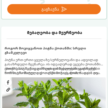
გაგზავნა
მებაღეობა და მეურნეობა
როგორ მოვიყვანოთ პიტნა ქოთანში: სრული
გზამკვლევი
პიტნა ერთ-ერთი ყველაზე სურნელოვანი და ადვილად
გასაზრდელი მცენარეა. ის იდეალურად ეგუება ქოთანში
ცხოვრებას, მეტიც, გამოცდილი მებაღეები გვირჩევენ,
ქოთნის პიტნა მთელი წლის განმავლობაში გაგახარებთ
რომ პიტნა მხოლოდ ქოთანში მოვიყვანოთ, რადგან ღია
ნორჩი, არომატული ფოთლებით ჩაის, ლიმონათისა თუ
გრუნტში (ბაღში) დარგვისას ის ფესვებით ძალიან
კერძებისთვის.
სწრაფად ვრცელდება და სხვა მცენარეებს ავიწროებს.