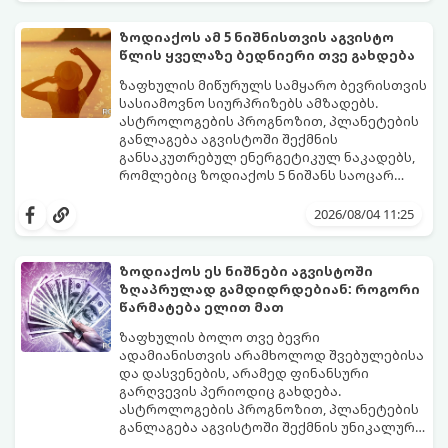
სტაბილურობისთვის ბრძოლას,
სურვილების გადადებასა და ხარჯების
ზოდიაქოს ამ 5 ნიშნისთვის აგვისტო
მკაცრ კონტროლს. თუმცა, ახლა სიტუაცია
პრობლემები, რომლებიც უსასრულო
წლის ყველაზე ბედნიერი თვე გახდება
თანდათან შეიცვლება.
გეგონათ, უკან დაიხევს, ამასთან ერთად კი
გაჩნდება მეტი ნდობა მომავლის მიმართ.
ზაფხულის მიწურულს სამყარო ბევრისთვის
რთული პერიოდის შემდეგ ეს ნიშნები
სასიამოვნო სიურპრიზებს ამზადებს.
შეძლებენ ამოისუნთქონ და დაინახონ
ასტროლოგების პროგნოზით, პლანეტების
ახალი შესაძლებლობები.
განლაგება აგვისტოში შექმნის
განსაკუთრებულ ენერგეტიკულ ნაკადებს,
რომლებიც ზოდიაქოს 5 ნიშანს საოცარ
იღბალს, ჰარმონიასა და წარმატებას
მათთვის აგვისტო გარდამტეხი და წლის
მოუტანს.
ყველაზე ბედნიერი თვე აღმოჩნდება.
2026/08/04 11:25
გაიგეთ, მოხვდით თუ არა ამ იღბლიანთა
შორის:
ზოდიაქოს ეს ნიშნები აგვისტოში
ზღაპრულად გამდიდრდებიან: როგორი
წარმატება ელით მათ
ზაფხულის ბოლო თვე ბევრი
ადამიანისთვის არამხოლოდ შვებულებისა
და დასვენების, არამედ ფინანსური
გარღვევის პერიოდიც გახდება.
ასტროლოგების პროგნოზით, პლანეტების
განლაგება აგვისტოში შექმნის უნიკალურ
ენერგეტიკულ ნაკადებს, რომლებიც
გაიგეთ, მოხვდით თუ არა იმ იღბლიანთა