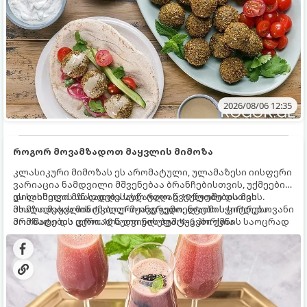
2026/08/06 12:35
როგორ მოვამზადოთ მაყვლის მიმოზა
კლასიკური მიმოზას ეს არომატული, ულამაზესი იისფერი
ვარიაცია ნამდვილი მშვენებაა ბრანჩებისთვის, უქმეების
დილისთვის ან სადღესასწაულო წვეულებებისთვის.
ეს სასმელი მზადდება სულ რაღაც 10 წუთში და მის
ახალი მაყვლის ტკბილ-მჟავე გემო, ლაიმის ციტრუსოვანი
მომზადებას მინიმალური ინგრედიენტები სჭირდება.
არომატი და ცქრიალა ღვინის ბუშტუკები ქმნის საოცრად
მომზადების დრო: 10 წუთი ულუფა: 4–6 პორცია
დახვეწილ და მაგრილებელ კოქტეილს.