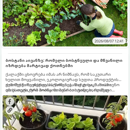
2026/08/07 12:41
ბოსტანი აივანზე: რომელი ბოსტნეული და მწვანილი
იზრდება მარტივად ქოთნებში
ქალაქში ცხოვრება იმას არ ნიშნავს, რომ საკუთარი
ხელით მოყვანილი, ეკოლოგიურად სუფთა პროდუქტის
გემოზე უარი თქვათ. პატარა აივანიც კი საკმარისია
ქოთნებში მცენარეების მოშენება მარტივი, სასიამოვნო
იმისათვის, რომ მოიწყოთ მინი-ბოსტანი, საიდანაც
და ესთეტიკური ჰობია. მთავარია იცოდეთ, რომელი
ყოველდღიურად ახალ, არომატულ მწვანილსა და
კულტურები ეგუებიან ქოთნის პირობებს ყველაზე კარგად
ბოსტნეულს მოკრეფთ.
და როგორ მოუაროთ მათ სწორად.