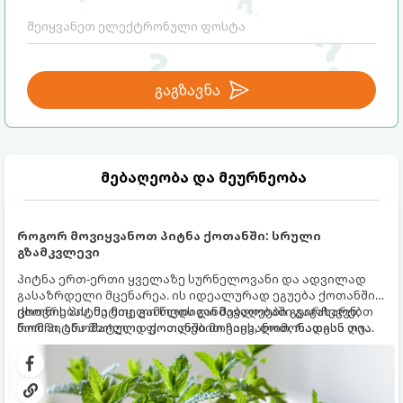
საფრთხისგან შორს მივყავართ.
გაგზავნა
მებაღეობა და მეურნეობა
როგორ მოვიყვანოთ პიტნა ქოთანში: სრული
გზამკვლევი
პიტნა ერთ-ერთი ყველაზე სურნელოვანი და ადვილად
გასაზრდელი მცენარეა. ის იდეალურად ეგუება ქოთანში
ცხოვრებას, მეტიც, გამოცდილი მებაღეები გვირჩევენ,
ქოთნის პიტნა მთელი წლის განმავლობაში გაგახარებთ
რომ პიტნა მხოლოდ ქოთანში მოვიყვანოთ, რადგან ღია
ნორჩი, არომატული ფოთლებით ჩაის, ლიმონათისა თუ
გრუნტში (ბაღში) დარგვისას ის ფესვებით ძალიან
კერძებისთვის.
სწრაფად ვრცელდება და სხვა მცენარეებს ავიწროებს.