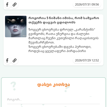
ზოდიაქოს 4 ნიშანს ფინანსური წარმატების
შორის, ვისაც აგვისტოში ფინანსური
2026/07/31 09:56
მიღწევასა და შემოსავლების
იღბალი გაუღიმებს:
საგრძნობლად გაზრდაში დაეხმარება.
როგორია 5 ნიშანი იმისა, რომ სამყარო
თქვენს დაცვას ცდილობს
ზოგჯერ ცხოვრება დროულ „კარანტინს“
გვიწყობს, რათა ენერგია და ძალები
მართლაც ჩვენი კუთვნილი რაღაცისთვის
შევინარჩუნოთ.
ზოგჯერ ცხოვრებაში დგება პერიოდი,
როდესაც ყველაფერი პირდაპირი
მნიშვნელობით ხელიდან გვეცლება:
იშლება მნიშვნელოვანი გარიგებები,
2026/07/29 12:52
უქმდება დიდხანს ნანატრი მოგზაურობები,
ხოლო ადამიანები, რომლებსაც
ახლობლებად ვთვლიდით, უეცრად მიდიან.
აი, 5 აშკარა ნიშანი იმისა, რომ
ასეთ მომენტებში ადვილია
მომხდარი მარცხი სასჯელი კი არა,
სასოწარკვეთილებაში ჩავარდნა. თუმცა
თქვენი დაცვისკენ მიმართული
დასვი კითხვა
ეზოთერიკასა და ფსიქოლოგიაში ეს
სამყაროს მცდელობაა:
ფენომენი ხშირად სხვანაირად
განიხილება: როგორც სამყაროს (ან ჩვენი
არაცნობიერის) ფარული დამცავი
მექანიზმების მუშაობა, რომელთაც
რეალური, მაგრამ ჯერ კიდევ უხილავი