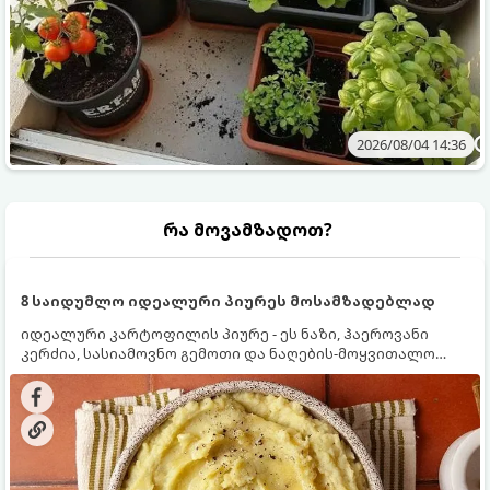
2026/08/04 14:36
რა მოვამზადოთ?
8 საიდუმლო იდეალური პიურეს მოსამზადებლად
იდეალური კარტოფილის პიურე - ეს ნაზი, ჰაეროვანი
კერძია, სასიამოვნო გემოთი და ნაღების-მოყვითალო
ფერით. მისი მომზადება ძალიან მარტივია, მაგრამ
არსებობს რამდენიმე საიდუმლო, რომლებიც უნდა
იცოდეთ, რომ პიურე იდეალურად გემრიელი გამოვიდეს.