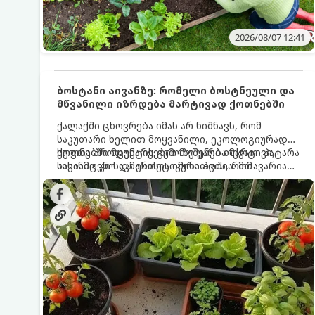
2026/08/07 12:41
ბოსტანი აივანზე: რომელი ბოსტნეული და
მწვანილი იზრდება მარტივად ქოთნებში
ქალაქში ცხოვრება იმას არ ნიშნავს, რომ
საკუთარი ხელით მოყვანილი, ეკოლოგიურად
სუფთა პროდუქტის გემოზე უარი თქვათ. პატარა
ქოთნებში მცენარეების მოშენება მარტივი,
აივანიც კი საკმარისია იმისათვის, რომ
სასიამოვნო და ესთეტიკური ჰობია. მთავარია
მოიწყოთ მინი-ბოსტანი, საიდანაც
იცოდეთ, რომელი კულტურები ეგუებიან
ყოველდღიურად ახალ, არომატულ მწვანილსა
ქოთნის პირობებს ყველაზე კარგად და როგორ
და ბოსტნეულს მოკრეფთ.
მოუაროთ მათ სწორად.