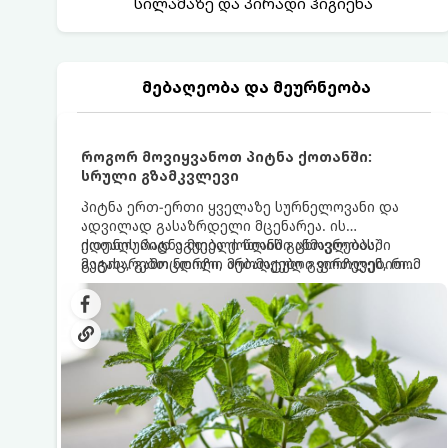
სილამაზე და პირადი ჰიგიენა
მებაღეობა და მეურნეობა
როგორ მოვიყვანოთ პიტნა ქოთანში:
სრული გზამკვლევი
პიტნა ერთ-ერთი ყველაზე სურნელოვანი და
ადვილად გასაზრდელი მცენარეა. ის
იდეალურად ეგუება ქოთანში ცხოვრებას,
ქოთნის პიტნა მთელი წლის განმავლობაში
მეტიც, გამოცდილი მებაღეები გვირჩევენ, რომ
გაგახარებთ ნორჩი, არომატული ფოთლებით
პიტნა მხოლოდ ქოთანში მოვიყვანოთ, რადგან
ჩაის, ლიმონათისა თუ კერძებისთვის.
ღია გრუნტში (ბაღში) დარგვისას ის ფესვებით
ძალიან სწრაფად ვრცელდება და სხვა
მცენარეებს ავიწროებს.