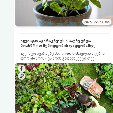
2026/08/07 12:46
აგვისტო აგარაკზე: ეს 5 საქმე უნდა
მოასწროთ შემოდგომის დადგომამდე
აგვისტო აგარაკზე მხოლოდ მოსავლის აღების
დრო არ არის - ეს არის გადამწყვეტი თვე,
როდესაც საფუძველი ეყრება მომავალი წლის
მოსავალს და ბაღი მზადდება შემოდგომა-
ზამთრის სეზონისთვის. იმისათვის, რომ
ნიადაგმა ენერგია აღიდგინოს, ხოლო
მცენარეებმა ზამთარს გაუძლონ, აგვისტოს
ბოლომდე 5 მნიშვნელოვანი საქმის გაკეთება
უნდა მოასწროთ: