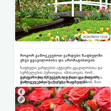
2026/08/03 15:24
როგორ გამოვკვებოთ ვარდები ზაფხულში
უხვი ყვავილობისა და არომატისთვის
ზაფხული ვარდების აქტიური ყვავილობისა და
სურნელების პერიოდია. იმისათვის, რომ
ბუჩქებმა უხვად, ხანგრძლივად იყვავილონ და
გთავაზობთ რჩევებს, თუ რით და როგორ
მსხვილი, კაშკაშა კვირტები გამოიტანონ, მათ
გამოვკვებოთ ვარდები ზაფხულში
რეგულარული და სწორი გამოკვება
საუკეთესო შედეგის მისაღწევად:
სჭირდებათ. ზაფხულის პერიოდში მცენარის
მოთხოვნილებები იცვლება, ამიტომ
მნიშვნელოვანია ვიცოდეთ, რომელი სასუქები
გამოიყენება ამ დროს.