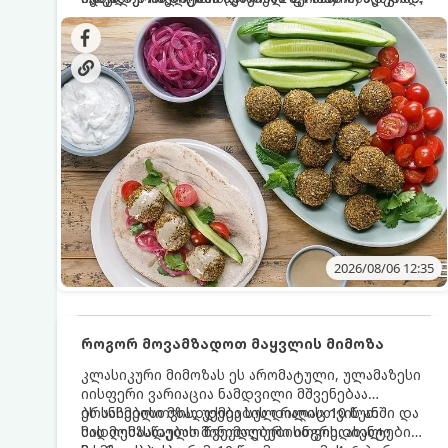
სალათებთან ერთად ან ტახინის (სესამის)
იდეალურად შეინარჩუნოს და არ დაიშალოს.
დრო: 10–15 წუთი ულუფა: 20–24 ცალი ბურთულა
სოუსთან მირთმევისთვის.
(4–6 პორცია)
2026/08/06 12:35
როგორ მოვამზადოთ მაყვლის მიმოზა
კლასიკური მიმოზას ეს არომატული, ულამაზესი
იისფერი ვარიაცია ნამდვილი მშვენებაა
ბრანჩებისთვის, უქმეების დილისთვის ან
ეს სასმელი მზადდება სულ რაღაც 10 წუთში და
სადღესასწაულო წვეულებებისთვის. ახალი
მის მომზადებას მინიმალური ინგრედიენტები