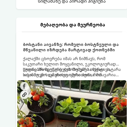
სილამაზე და პირადი ჰიგიენა
მებაღეობა და მეურნეობა
ბოსტანი აივანზე: რომელი ბოსტნეული და
მწვანილი იზრდება მარტივად ქოთნებში
ქალაქში ცხოვრება იმას არ ნიშნავს, რომ
საკუთარი ხელით მოყვანილი, ეკოლოგიურად
სუფთა პროდუქტის გემოზე უარი თქვათ. პატარა
ქოთნებში მცენარეების მოშენება მარტივი,
აივანიც კი საკმარისია იმისათვის, რომ
სასიამოვნო და ესთეტიკური ჰობია. მთავარია
მოიწყოთ მინი-ბოსტანი, საიდანაც
იცოდეთ, რომელი კულტურები ეგუებიან
ყოველდღიურად ახალ, არომატულ მწვანილსა
ქოთნის პირობებს ყველაზე კარგად და როგორ
და ბოსტნეულს მოკრეფთ.
მოუაროთ მათ სწორად.