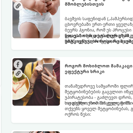
მშობლებისთვის
ბავშვის საფენიდან („პამპერსი
ცხოვრებაში ერთ-ერთი ყველაზე
ბევრს ჰგონია, რომ ეს პროცესი
წყდება, თუმცა სინამდვილეში
გთავაზობთ დეტალურ გზამკვ
მომწიფების პროცესი, რომელი
უმტკივნეულო როგორც ბავშვი
მოითხოვს.
როგორ მოხიბლოთ მამაკაცი
ეფექტური ხრიკი
თანამედროვე სამყაროში ფლი
შეტყობინებების გაცვლით იწყებ
უპირატესობა - გაძლევთ დროს
საიდუმლოებით მოცული, მიმზი
თუ გსურთ, რომ მან ტელეფონ
თქვენს ყოველ შეტყობინებას, 
ოქროს წესი: