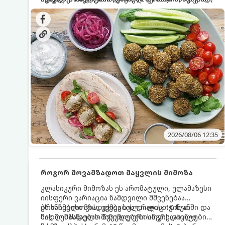
სალათებთან ერთად ან ტახინის (სესამის)
იდეალურად შეინარჩუნოს და არ დაიშალოს.
დრო: 10–15 წუთი ულუფა: 20–24 ცალი ბურთულა
სოუსთან მირთმევისთვის.
(4–6 პორცია)
2026/08/06 12:35
როგორ მოვამზადოთ მაყვლის მიმოზა
კლასიკური მიმოზას ეს არომატული, ულამაზესი
იისფერი ვარიაცია ნამდვილი მშვენებაა
ბრანჩებისთვის, უქმეების დილისთვის ან
ეს სასმელი მზადდება სულ რაღაც 10 წუთში და
სადღესასწაულო წვეულებებისთვის. ახალი
მის მომზადებას მინიმალური ინგრედიენტები