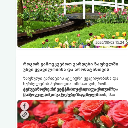
2026/08/03 15:24
როგორ გამოვკვებოთ ვარდები ზაფხულში
უხვი ყვავილობისა და არომატისთვის
ზაფხული ვარდების აქტიური ყვავილობისა და
სურნელების პერიოდია. იმისათვის, რომ
ბუჩქებმა უხვად, ხანგრძლივად იყვავილონ და
გთავაზობთ რჩევებს, თუ რით და როგორ
მსხვილი, კაშკაშა კვირტები გამოიტანონ, მათ
გამოვკვებოთ ვარდები ზაფხულში
რეგულარული და სწორი გამოკვება
საუკეთესო შედეგის მისაღწევად:
სჭირდებათ. ზაფხულის პერიოდში მცენარის
მოთხოვნილებები იცვლება, ამიტომ
მნიშვნელოვანია ვიცოდეთ, რომელი სასუქები
გამოიყენება ამ დროს.