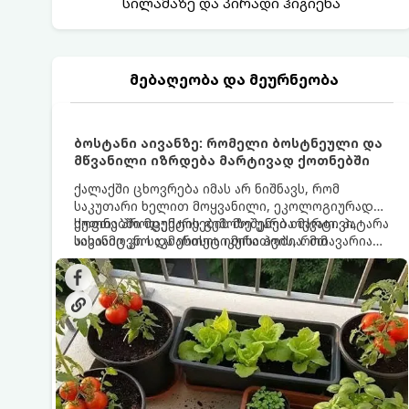
სილამაზე და პირადი ჰიგიენა
მებაღეობა და მეურნეობა
ბოსტანი აივანზე: რომელი ბოსტნეული და
მწვანილი იზრდება მარტივად ქოთნებში
ქალაქში ცხოვრება იმას არ ნიშნავს, რომ
საკუთარი ხელით მოყვანილი, ეკოლოგიურად
სუფთა პროდუქტის გემოზე უარი თქვათ. პატარა
ქოთნებში მცენარეების მოშენება მარტივი,
აივანიც კი საკმარისია იმისათვის, რომ
სასიამოვნო და ესთეტიკური ჰობია. მთავარია
მოიწყოთ მინი-ბოსტანი, საიდანაც
იცოდეთ, რომელი კულტურები ეგუებიან
ყოველდღიურად ახალ, არომატულ მწვანილსა
ქოთნის პირობებს ყველაზე კარგად და როგორ
და ბოსტნეულს მოკრეფთ.
მოუაროთ მათ სწორად.