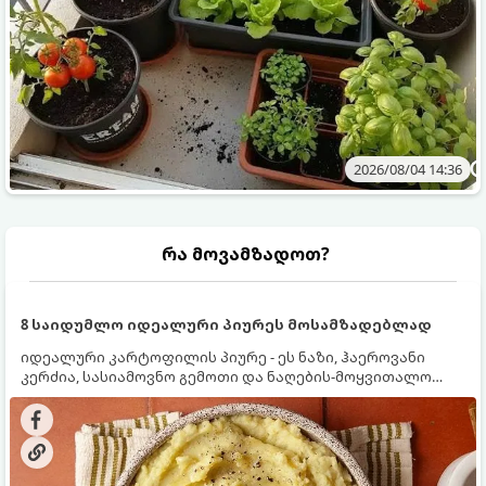
2026/08/04 14:36
რა მოვამზადოთ?
8 საიდუმლო იდეალური პიურეს მოსამზადებლად
იდეალური კარტოფილის პიურე - ეს ნაზი, ჰაეროვანი
კერძია, სასიამოვნო გემოთი და ნაღების-მოყვითალო
ფერით. მისი მომზადება ძალიან მარტივია, მაგრამ
არსებობს რამდენიმე საიდუმლო, რომლებიც უნდა
იცოდეთ, რომ პიურე იდეალურად გემრიელი გამოვიდეს.