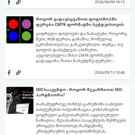
ბიუჯეტური სისტემის აწყობისას მთავარია
შეარჩიოთ სწორი კომპონენტები და
2026/06/09 16:15
პრიორიტეტების სწორად გადანაწილება -
ააწყოთ დაბალანსებული სისტემა
ყოველი ლარი იქ უნდა დაიხარჯოს, რაც
მინიმალურ ბიუჯეტში.
თამაშში კადრების რაოდენობას (FPS)
როგორ გადავიყვანოთ ფოტოშოპში
პირდაპირ ზრდის.
ფერები CMYK ფორმატში ბეჭდვისთვის
ციფრული ფოტოები და ნახატები, როგორც
წესი, RGB ფერთა გამაშია, რომელიც
ეკრანისთვისაა განკუთვნილი. თუმცა, თუ
ფოტოს დაბეჭდვას აპირებთ,
აუცილებელია მისი CMYK ფორმატში
გადაყვანა, რათა ნაბეჭდზე ფერები
მაქსიმალურად მიახლოებული იყოს
მიჰყევით ამ ნაბიჯ-ნაბიჯ გზამკვლევს
ორიგინალთან.
ფერების სწორად კონვერტაციისთვის:
2026/05/13 10:49
SEO სააგენტო - როგორ შევარჩიოთ SEO
პარტნიორი?
თანამედროვე ბიზნეს გარემოში საძიებო
სისტემების ოპტიმიზაცია კომპანიების
ციფრული განვითარების აუცილებელი
ნაწილია. შესაბამისი სააგენტოს შერჩევის
პროცესი მოითხოვს რამდენიმე
კრიტერიუმის გათვალისწინებას.