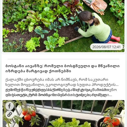
2026/08/07 12:41
ბოსტანი აივანზე: რომელი ბოსტნეული და მწვანილი
იზრდება მარტივად ქოთნებში
ქალაქში ცხოვრება იმას არ ნიშნავს, რომ საკუთარი
ხელით მოყვანილი, ეკოლოგიურად სუფთა პროდუქტის
გემოზე უარი თქვათ. პატარა აივანიც კი საკმარისია
ქოთნებში მცენარეების მოშენება მარტივი, სასიამოვნო
იმისათვის, რომ მოიწყოთ მინი-ბოსტანი, საიდანაც
და ესთეტიკური ჰობია. მთავარია იცოდეთ, რომელი
ყოველდღიურად ახალ, არომატულ მწვანილსა და
კულტურები ეგუებიან ქოთნის პირობებს ყველაზე კარგად
ბოსტნეულს მოკრეფთ.
და როგორ მოუაროთ მათ სწორად.