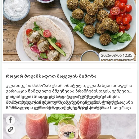
2026/08/06 12:35
როგორ მოვამზადოთ მაყვლის მიმოზა
კლასიკური მიმოზას ეს არომატული, ულამაზესი იისფერი
ვარიაცია ნამდვილი მშვენებაა ბრანჩებისთვის, უქმეების
დილისთვის ან სადღესასწაულო წვეულებებისთვის.
ეს სასმელი მზადდება სულ რაღაც 10 წუთში და მის
ახალი მაყვლის ტკბილ-მჟავე გემო, ლაიმის ციტრუსოვანი
მომზადებას მინიმალური ინგრედიენტები სჭირდება.
არომატი და ცქრიალა ღვინის ბუშტუკები ქმნის საოცრად
მომზადების დრო: 10 წუთი ულუფა: 4–6 პორცია
დახვეწილ და მაგრილებელ კოქტეილს.