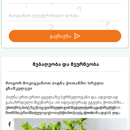
გაგზავნა
მებაღეობა და მეურნეობა
როგორ მოვიყვანოთ პიტნა ქოთანში: სრული
გზამკვლევი
პიტნა ერთ-ერთი ყველაზე სურნელოვანი და ადვილად
გასაზრდელი მცენარეა. ის იდეალურად ეგუება ქოთანში
ცხოვრებას, მეტიც, გამოცდილი მებაღეები გვირჩევენ,
ქოთნის პიტნა მთელი წლის განმავლობაში გაგახარებთ
რომ პიტნა მხოლოდ ქოთანში მოვიყვანოთ, რადგან ღია
ნორჩი, არომატული ფოთლებით ჩაის, ლიმონათისა თუ
გრუნტში (ბაღში) დარგვისას ის ფესვებით ძალიან
კერძებისთვის.
სწრაფად ვრცელდება და სხვა მცენარეებს ავიწროებს.