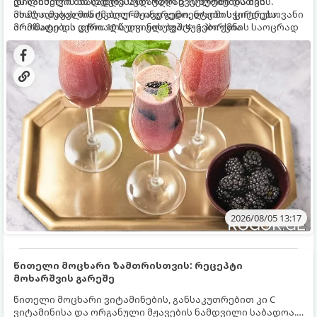
დილისთვის ან სადღესასწაულო წვეულებებისთვის.
ეს სასმელი მზადდება სულ რაღაც 10 წუთში და მის
ახალი მაყვლის ტკბილ-მჟავე გემო, ლაიმის ციტრუსოვანი
მომზადებას მინიმალური ინგრედიენტები სჭირდება.
არომატი და ცქრიალა ღვინის ბუშტუკები ქმნის საოცრად
მომზადების დრო: 10 წუთი ულუფა: 4–6 პორცია
დახვეწილ და მაგრილებელ კოქტეილს.
2026/08/05 13:17
წითელი მოცხარი ზამთრისთვის: რეცეპტი
მოხარშვის გარეშე
წითელი მოცხარი ვიტამინების, განსაკუთრებით კი C
ვიტამინისა და ორგანული მჟავების ნამდვილი საბადოა.