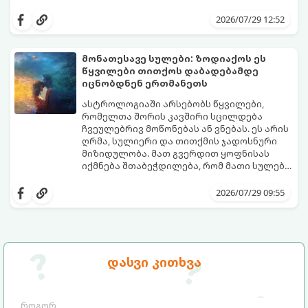
მნიშვნელობით ხელიდან გვეცლება:
იშლება მნიშვნელოვანი გარიგებები,
2026/07/29 12:52
უქმდება დიდხანს ნანატრი მოგზაურობები,
ხოლო ადამიანები, რომლებსაც
ახლობლებად ვთვლიდით, უეცრად მიდიან.
აი, 5 აშკარა ნიშანი იმისა, რომ
მონათესავე სულები: ზოდიაქოს ეს
ასეთ მომენტებში ადვილია
მომხდარი მარცხი სასჯელი კი არა,
წყვილები თითქოს დაბადებამდე
სასოწარკვეთილებაში ჩავარდნა. თუმცა
თქვენი დაცვისკენ მიმართული
იცნობდნენ ერთმანეთს
ეზოთერიკასა და ფსიქოლოგიაში ეს
სამყაროს მცდელობაა:
ფენომენი ხშირად სხვანაირად
ასტროლოგიაში არსებობს წყვილები,
განიხილება: როგორც სამყაროს (ან ჩვენი
რომელთა შორის კავშირი სცილდება
არაცნობიერის) ფარული დამცავი
ჩვეულებრივ მოწონებას ან ვნებას. ეს არის
მექანიზმების მუშაობა, რომელთაც
ღრმა, სულიერი და თითქმის ჯადოსნური
რეალური, მაგრამ ჯერ კიდევ უხილავი
მიზიდულობა. მათ გვერდით ყოფნისას
საფრთხისგან შორს მივყავართ.
იქმნება შთაბეჭდილება, რომ მათი სულები
ერთმანეთს ჯერ კიდევ ამ ქვეყნად
გთავაზობთ ზოდიაქოს ნიშნების იმ
მოვლენამდე შეხვდნენ.
იდეალურ წყვილებს, რომლებიც
2026/07/29 09:55
ერთმანეთისთვის ნამდვილ
მონათესავე სულებს წარმოადგენენ:
დასვი კითხვა