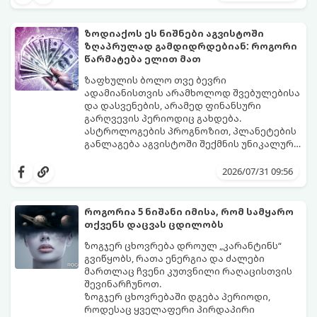
გაიგეთ, მოხვდით თუ არა ამ იღბლიანთა
შორის:
ზოდიაქოს ეს ნიშნები აგვისტოში
ზღაპრულად გამდიდრდებიან: როგორი
წარმატება ელით მათ
ზაფხულის ბოლო თვე ბევრი
ადამიანისთვის არამხოლოდ შვებულებისა
და დასვენების, არამედ ფინანსური
გარღვევის პერიოდიც გახდება.
ასტროლოგების პროგნოზით, პლანეტების
განლაგება აგვისტოში შექმნის უნიკალურ
ენერგეტიკულ ნაკადებს, რომლებიც
გაიგეთ, მოხვდით თუ არა იმ იღბლიანთა
ზოდიაქოს 4 ნიშანს ფინანსური წარმატების
შორის, ვისაც აგვისტოში ფინანსური
2026/07/31 09:56
მიღწევასა და შემოსავლების
იღბალი გაუღიმებს:
საგრძნობლად გაზრდაში დაეხმარება.
როგორია 5 ნიშანი იმისა, რომ სამყარო
თქვენს დაცვას ცდილობს
ზოგჯერ ცხოვრება დროულ „კარანტინს“
გვიწყობს, რათა ენერგია და ძალები
მართლაც ჩვენი კუთვნილი რაღაცისთვის
შევინარჩუნოთ.
ზოგჯერ ცხოვრებაში დგება პერიოდი,
როდესაც ყველაფერი პირდაპირი