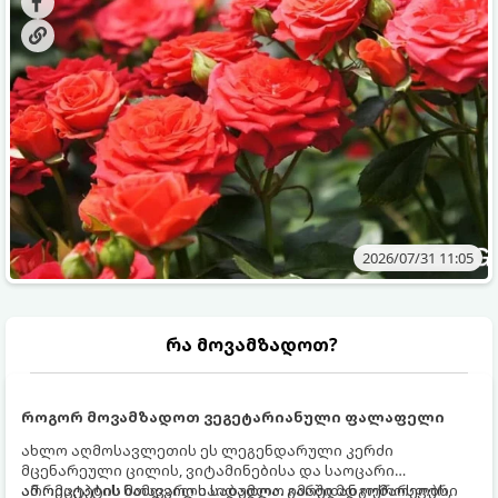
ვიცოდეთ, რომელი სასუქები გამოიყენება ამ დროს.
2026/07/31 11:05
რა მოვამზადოთ?
როგორ მოვამზადოთ ვეგეტარიანული ფალაფელი
ახლო აღმოსავლეთის ეს ლეგენდარული კერძი
მცენარეული ცილის, ვიტამინებისა და საოცარი
არომატების ნამდვილი საბადოა. გარედან ოქროსფერი
ამ რეცეპტის მთავარი საიდუმლო იმაში მდგომარეობს,