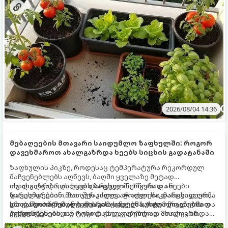
2026/08/04 14:36
მებაღეების მთავარი საიდუმლო ზაფხულში: როგორ
დავეხმაროთ ახალგაზრდა ხეებს სიცხის გადატანაში
ზაფხულის პიკზე, როდესაც ტემპერატურა რეკორდულ
მაჩვენებლებს აღწევს, ბაღში ყველაზე მეტად
ახალგაზრდა, ახლად დარგული ნერგები და ხეები
თუ ახალგაზრდა ხეებს ზაფხულში სწორად არ
ზარალდებიან. მათ ჯერ კიდევ არ აქვთ საკმარისად ღრმა
დავეხმარებით, მათ შესაძლოა ფოთლები დასცვივდეთ,
და განვითარებული ფესვთა სისტემა, რათა ნიადაგის
ხმობა დაიწყონ ან ზამთრის ყინვებს სუსტი ორგანიზმით
გთავაზობთ მებაღეების გამოცდილ საიდუმლოებებსა და
ქვედა ფენებიდან ტენი დამოუკიდებლად მოიპოვონ.
შეხვდნენ.
ოქროს წესებს, თუ როგორ გადავარჩინოთ ახალგაზრდა
ხეები ზაფხულის სიცხეში: