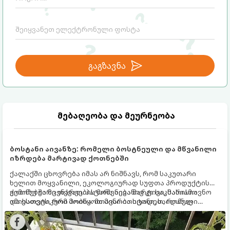
გაგზავნა
მებაღეობა და მეურნეობა
ბოსტანი აივანზე: რომელი ბოსტნეული და მწვანილი
იზრდება მარტივად ქოთნებში
ქალაქში ცხოვრება იმას არ ნიშნავს, რომ საკუთარი
ხელით მოყვანილი, ეკოლოგიურად სუფთა პროდუქტის
გემოზე უარი თქვათ. პატარა აივანიც კი საკმარისია
ქოთნებში მცენარეების მოშენება მარტივი, სასიამოვნო
იმისათვის, რომ მოიწყოთ მინი-ბოსტანი, საიდანაც
და ესთეტიკური ჰობია. მთავარია იცოდეთ, რომელი
ყოველდღიურად ახალ, არომატულ მწვანილსა და
კულტურები ეგუებიან ქოთნის პირობებს ყველაზე კარგად
ბოსტნეულს მოკრეფთ.
და როგორ მოუაროთ მათ სწორად.