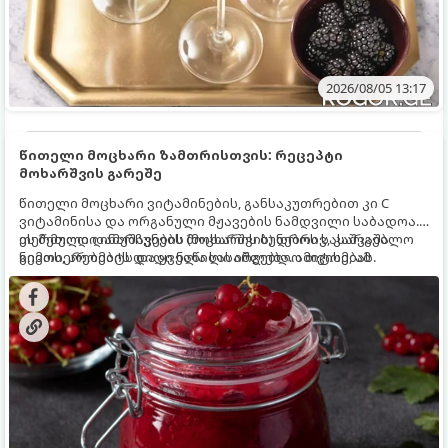
2026/08/05 13:17
წითელი მოცხარი ზამთრისთვის: რეცეპტი
მოხარშვის გარეშე
წითელი მოცხარი ვიტამინების, განსაკუთრებით კი C
ვიტამინისა და ორგანული მჟავების ნამდვილი საბადოა.
თერმული დამუშავების (მოხარშვის) დროს სასარგებლო
ეს მეთოდი ინარჩუნებს მოცხარის ბუნებრივ, კაშკაშა
ნივთიერებების დიდი ნაწილი იშლება. ამიტომ, ამ
გემოს, არომატს და ყველა სასარგებლო თვისებას.
კენკრის ზამთრისთვის შესანახად საუკეთესო გზა
„ცოცხალი ჯემის“ მომზადებაა - მოხარშვის გარეშე.