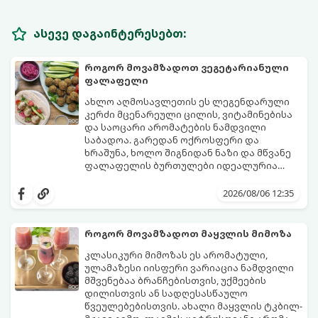
ასევე დაგაინტერესებთ:
როგორ მოვამზადოთ ვეგეტარიანული
ფალაფელი
ახლო აღმოსავლეთის ეს ლეგენდარული
კერძი მცენარეული ცილის, ვიტამინებისა
და საოცარი არომატების ნამდვილი
საბადოა. გარედან ოქროსფერი და
ხრაშუნა, ხოლო შიგნიდან ნაზი და მწვანე
ფალაფელის ბურთულები იდეალურია
პიტაში (არაბულ პურში) ჩასადებად,
ამ რეცეპტის მთავარი საიდუმლო იმაში
სალათებთან ერთად ან ტახინის (სესამის)
მდგომარეობს, რომ გამოიყენება
2026/08/06 12:35
სოუსთან მირთმევისთვის.
გამომშრალი და ჩამბალი მუხუდო და არა
დაკონსერვებული, რათა ბურთულებმა
შეწვისას ფორმა იდეალურად შეინარჩუნოს
როგორ მოვამზადოთ მაყვლის მიმოზა
და არ დაიშალოს.
მომზადების დრო: 20 წუთი (დამატებით
კლასიკური მიმოზას ეს არომატული,
მუხუდოს ჩალბობის დრო: 12-24 საათი)
ულამაზესი იისფერი ვარიაცია ნამდვილი
შეწვის დრო: 10–15 წუთი ულუფა: 20–24 ცალი
მშვენებაა ბრანჩებისთვის, უქმეების
ბურთულა (4–6 პორცია)
დილისთვის ან სადღესასწაულო
წვეულებებისთვის. ახალი მაყვლის ტკბილ-