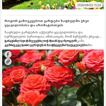
2026/08/03 15:24
როგორ გამოვკვებოთ ვარდები ზაფხულში უხვი
ყვავილობისა და არომატისთვის
ზაფხული ვარდების აქტიური ყვავილობისა და
სურნელების პერიოდია. იმისათვის, რომ ბუჩქებმა უხვად,
ხანგრძლივად იყვავილონ და მსხვილი, კაშკაშა
გთავაზობთ რჩევებს, თუ რით და როგორ
კვირტები გამოიტანონ, მათ რეგულარული და სწორი
გამოვკვებოთ ვარდები ზაფხულში საუკეთესო
გამოკვება სჭირდებათ. ზაფხულის პერიოდში მცენარის
შედეგის მისაღწევად:
მოთხოვნილებები იცვლება, ამიტომ მნიშვნელოვანია
ვიცოდეთ, რომელი სასუქები გამოიყენება ამ დროს.