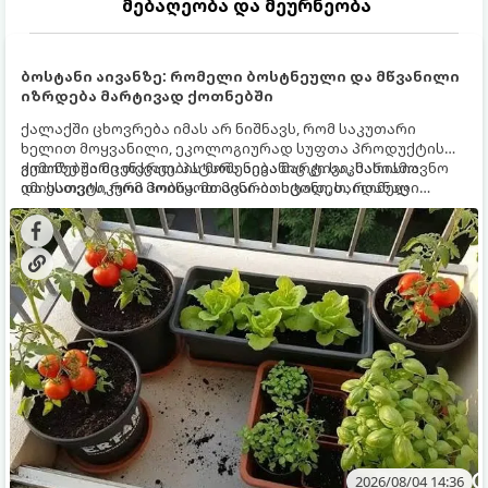
მებაღეობა და მეურნეობა
ბოსტანი აივანზე: რომელი ბოსტნეული და მწვანილი
იზრდება მარტივად ქოთნებში
ქალაქში ცხოვრება იმას არ ნიშნავს, რომ საკუთარი
ხელით მოყვანილი, ეკოლოგიურად სუფთა პროდუქტის
გემოზე უარი თქვათ. პატარა აივანიც კი საკმარისია
ქოთნებში მცენარეების მოშენება მარტივი, სასიამოვნო
იმისათვის, რომ მოიწყოთ მინი-ბოსტანი, საიდანაც
და ესთეტიკური ჰობია. მთავარია იცოდეთ, რომელი
ყოველდღიურად ახალ, არომატულ მწვანილსა და
კულტურები ეგუებიან ქოთნის პირობებს ყველაზე კარგად
ბოსტნეულს მოკრეფთ.
და როგორ მოუაროთ მათ სწორად.
2026/08/04 14:36