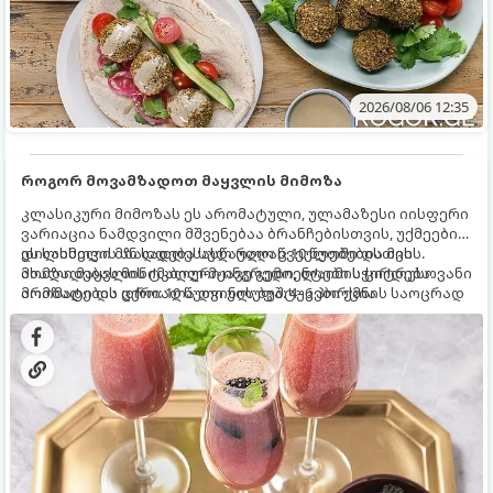
2026/08/06 12:35
როგორ მოვამზადოთ მაყვლის მიმოზა
კლასიკური მიმოზას ეს არომატული, ულამაზესი იისფერი
ვარიაცია ნამდვილი მშვენებაა ბრანჩებისთვის, უქმეების
დილისთვის ან სადღესასწაულო წვეულებებისთვის.
ეს სასმელი მზადდება სულ რაღაც 10 წუთში და მის
ახალი მაყვლის ტკბილ-მჟავე გემო, ლაიმის ციტრუსოვანი
მომზადებას მინიმალური ინგრედიენტები სჭირდება.
არომატი და ცქრიალა ღვინის ბუშტუკები ქმნის საოცრად
მომზადების დრო: 10 წუთი ულუფა: 4–6 პორცია
დახვეწილ და მაგრილებელ კოქტეილს.