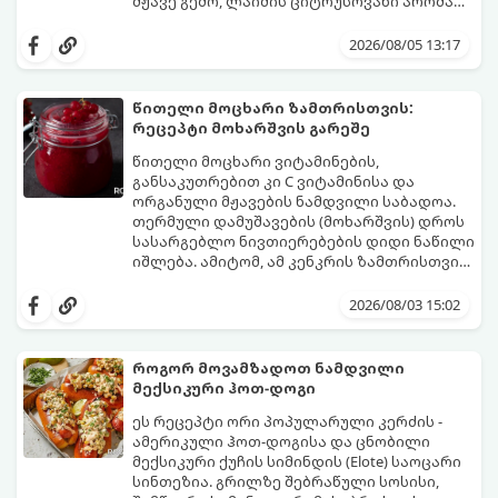
მჟავე გემო, ლაიმის ციტრუსოვანი არომატი
და ცქრიალა ღვინის ბუშტუკები ქმნის
ეს სასმელი მზადდება სულ რაღაც 10 წუთში
საოცრად დახვეწილ და მაგრილებელ
და მის მომზადებას მინიმალური
2026/08/05 13:17
კოქტეილს.
ინგრედიენტები სჭირდება.
მომზადების დრო: 10 წუთი ულუფა: 4–6
პორცია
წითელი მოცხარი ზამთრისთვის:
რეცეპტი მოხარშვის გარეშე
წითელი მოცხარი ვიტამინების,
განსაკუთრებით კი C ვიტამინისა და
ორგანული მჟავების ნამდვილი საბადოა.
თერმული დამუშავების (მოხარშვის) დროს
სასარგებლო ნივთიერებების დიდი ნაწილი
იშლება. ამიტომ, ამ კენკრის ზამთრისთვის
შესანახად საუკეთესო გზა „ცოცხალი ჯემის“
ეს მეთოდი ინარჩუნებს მოცხარის
მომზადებაა - მოხარშვის გარეშე.
ბუნებრივ, კაშკაშა გემოს, არომატს და
2026/08/03 15:02
ყველა სასარგებლო თვისებას.
როგორ მოვამზადოთ ნამდვილი
მექსიკური ჰოთ-დოგი
ეს რეცეპტი ორი პოპულარული კერძის -
ამერიკული ჰოთ-დოგისა და ცნობილი
მექსიკური ქუჩის სიმინდის (Elote) საოცარი
სინთეზია. გრილზე შებრაწული სოსისი,