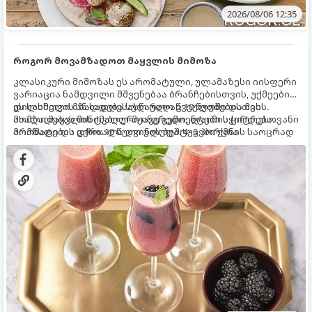
2026/08/06 12:35
როგორ მოვამზადოთ მაყვლის მიმოზა
კლასიკური მიმოზას ეს არომატული, ულამაზესი იისფერი
ვარიაცია ნამდვილი მშვენებაა ბრანჩებისთვის, უქმეების
დილისთვის ან სადღესასწაულო წვეულებებისთვის.
ეს სასმელი მზადდება სულ რაღაც 10 წუთში და მის
ახალი მაყვლის ტკბილ-მჟავე გემო, ლაიმის ციტრუსოვანი
მომზადებას მინიმალური ინგრედიენტები სჭირდება.
არომატი და ცქრიალა ღვინის ბუშტუკები ქმნის საოცრად
მომზადების დრო: 10 წუთი ულუფა: 4–6 პორცია
დახვეწილ და მაგრილებელ კოქტეილს.