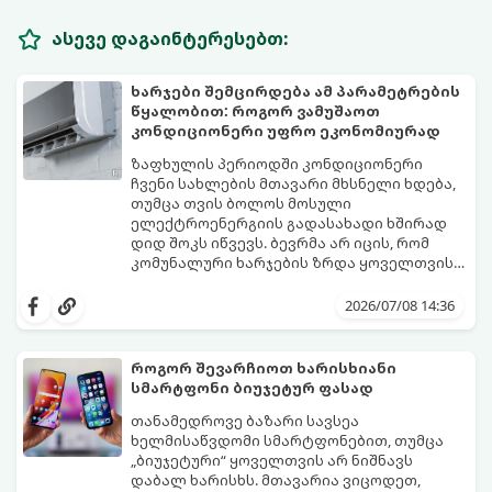
ასევე დაგაინტერესებთ:
ხარჯები შემცირდება ამ პარამეტრების
წყალობით: როგორ ვამუშაოთ
კონდიციონერი უფრო ეკონომიურად
ზაფხულის პერიოდში კონდიციონერი
ჩვენი სახლების მთავარი მხსნელი ხდება,
თუმცა თვის ბოლოს მოსული
ელექტროენერგიის გადასახადი ხშირად
დიდ შოკს იწვევს. ბევრმა არ იცის, რომ
კომუნალური ხარჯების ზრდა ყოველთვის
თავად აპარატის ბრალი არ არის, ხშირად
არსებობს რამდენიმე მარტივი რეჟიმი და
მიზეზი მისი არასწორი ექსპლუატაცია და
პარამეტრი, რომლებიც დაგეხმარებათ
2026/07/08 14:36
მართვის პულტის პარამეტრების
შეინარჩუნოთ სასურველი სიგრილე და
უცოდინარობაა.
ამავდროულად საგრძნობლად დაზოგოთ
ბიუჯეტი.
როგორ შევარჩიოთ ხარისხიანი
გთავაზობთ ეკონომიური მუშაობის
სმარტფონი ბიუჯეტურ ფასად
მთავარ ხრიკებს:
თანამედროვე ბაზარი სავსეა
ხელმისაწვდომი სმარტფონებით, თუმცა
„ბიუჯეტური“ ყოველთვის არ ნიშნავს
დაბალ ხარისხს. მთავარია ვიცოდეთ,