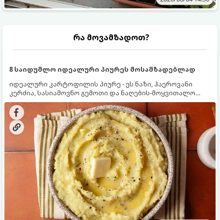
რა მოვამზადოთ?
8 საიდუმლო იდეალური პიურეს მოსამზადებლად
იდეალური კარტოფილის პიურე - ეს ნაზი, ჰაეროვანი
კერძია, სასიამოვნო გემოთი და ნაღების-მოყვითალო
ფერით. მისი მომზადება ძალიან მარტივია, მაგრამ
არსებობს რამდენიმე საიდუმლო, რომლებიც უნდა
იცოდეთ, რომ პიურე იდეალურად გემრიელი გამოვიდეს.