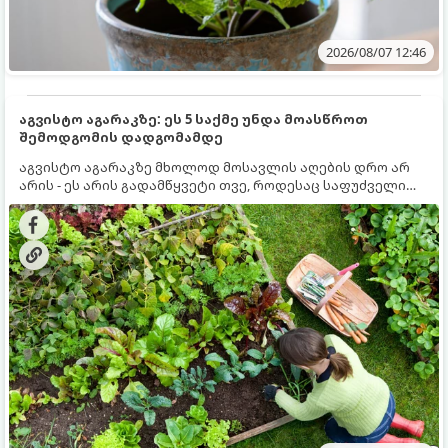
2026/08/07 12:46
აგვისტო აგარაკზე: ეს 5 საქმე უნდა მოასწროთ
შემოდგომის დადგომამდე
აგვისტო აგარაკზე მხოლოდ მოსავლის აღების დრო არ
არის - ეს არის გადამწყვეტი თვე, როდესაც საფუძველი
ეყრება მომავალი წლის მოსავალს და ბაღი მზადდება
შემოდგომა-ზამთრის სეზონისთვის. იმისათვის, რომ
ნიადაგმა ენერგია აღიდგინოს, ხოლო მცენარეებმა
ზამთარს გაუძლონ, აგვისტოს ბოლომდე 5
მნიშვნელოვანი საქმის გაკეთება უნდა მოასწროთ: