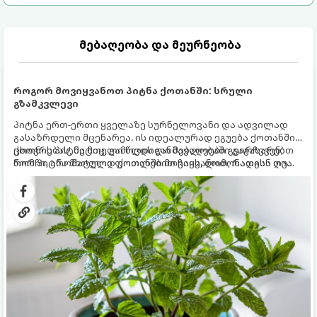
მებაღეობა და მეურნეობა
როგორ მოვიყვანოთ პიტნა ქოთანში: სრული
გზამკვლევი
პიტნა ერთ-ერთი ყველაზე სურნელოვანი და ადვილად
გასაზრდელი მცენარეა. ის იდეალურად ეგუება ქოთანში
ცხოვრებას, მეტიც, გამოცდილი მებაღეები გვირჩევენ,
ქოთნის პიტნა მთელი წლის განმავლობაში გაგახარებთ
რომ პიტნა მხოლოდ ქოთანში მოვიყვანოთ, რადგან ღია
ნორჩი, არომატული ფოთლებით ჩაის, ლიმონათისა თუ
გრუნტში (ბაღში) დარგვისას ის ფესვებით ძალიან
კერძებისთვის.
სწრაფად ვრცელდება და სხვა მცენარეებს ავიწროებს.