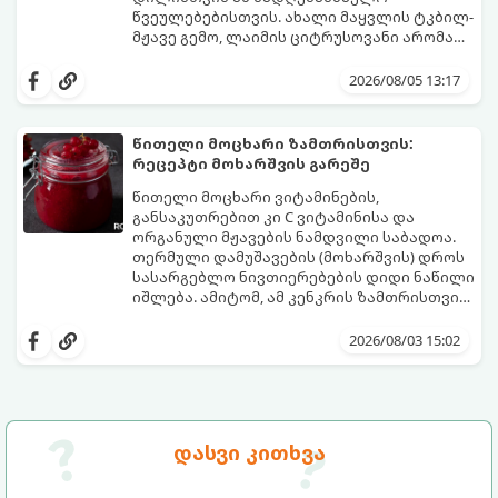
წვეულებებისთვის. ახალი მაყვლის ტკბილ-
მჟავე გემო, ლაიმის ციტრუსოვანი არომატი
და ცქრიალა ღვინის ბუშტუკები ქმნის
ეს სასმელი მზადდება სულ რაღაც 10 წუთში
საოცრად დახვეწილ და მაგრილებელ
და მის მომზადებას მინიმალური
2026/08/05 13:17
კოქტეილს.
ინგრედიენტები სჭირდება.
მომზადების დრო: 10 წუთი ულუფა: 4–6
პორცია
წითელი მოცხარი ზამთრისთვის:
რეცეპტი მოხარშვის გარეშე
წითელი მოცხარი ვიტამინების,
განსაკუთრებით კი C ვიტამინისა და
ორგანული მჟავების ნამდვილი საბადოა.
თერმული დამუშავების (მოხარშვის) დროს
სასარგებლო ნივთიერებების დიდი ნაწილი
იშლება. ამიტომ, ამ კენკრის ზამთრისთვის
შესანახად საუკეთესო გზა „ცოცხალი ჯემის“
ეს მეთოდი ინარჩუნებს მოცხარის
მომზადებაა - მოხარშვის გარეშე.
ბუნებრივ, კაშკაშა გემოს, არომატს და
2026/08/03 15:02
ყველა სასარგებლო თვისებას.
დასვი კითხვა