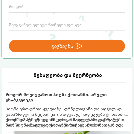
გაგზავნა
მებაღეობა და მეურნეობა
როგორ მოვიყვანოთ პიტნა ქოთანში: სრული
გზამკვლევი
პიტნა ერთ-ერთი ყველაზე სურნელოვანი და ადვილად
გასაზრდელი მცენარეა. ის იდეალურად ეგუება ქოთანში
ცხოვრებას, მეტიც, გამოცდილი მებაღეები გვირჩევენ,
ქოთნის პიტნა მთელი წლის განმავლობაში გაგახარებთ
რომ პიტნა მხოლოდ ქოთანში მოვიყვანოთ, რადგან ღია
ნორჩი, არომატული ფოთლებით ჩაის, ლიმონათისა თუ
გრუნტში (ბაღში) დარგვისას ის ფესვებით ძალიან
კერძებისთვის.