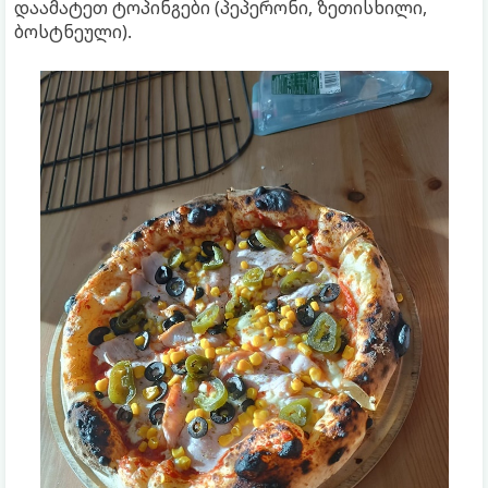
დაამატეთ ტოპინგები (პეპერონი, ზეთისხილი,
ბოსტნეული).