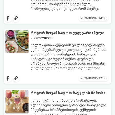
არსებობს რამდენიმე საიდუმლო,
რომლებიც უნდა იცოდეთ, რომ პიურე
იდეალურად გემრიელი გამოვიდეს.
2026/08/07 14:00
როგორ მოვამზადოთ ვეგეტარიანული
ფალაფელი
ახლო აღმოსავლეთის ეს ლეგენდარული
კერძი მცენარეული ცილის, ვიტამინებისა
და საოცარი არომატების ნამდვილი
საბადოა. გარედან ოქროსფერი და
ხრაშუნა, ხოლო შიგნიდან ნაზი და მწვანე
ფალაფელის ბურთულები იდეალურია
პიტაში (არაბულ პურში) ჩასადებად,
ამ რეცეპტის მთავარი საიდუმლო იმაში
სალათებთან ერთად ან ტახინის (სესამის)
მდგომარეობს, რომ გამოიყენება
2026/08/06 12:35
სოუსთან მირთმევისთვის.
გამომშრალი და ჩამბალი მუხუდო და არა
დაკონსერვებული, რათა ბურთულებმა
შეწვისას ფორმა იდეალურად შეინარჩუნოს
როგორ მოვამზადოთ მაყვლის მიმოზა
და არ დაიშალოს.
მომზადების დრო: 20 წუთი (დამატებით
კლასიკური მიმოზას ეს არომატული,
მუხუდოს ჩალბობის დრო: 12-24 საათი)
ულამაზესი იისფერი ვარიაცია ნამდვილი
შეწვის დრო: 10–15 წუთი ულუფა: 20–24 ცალი
მშვენებაა ბრანჩებისთვის, უქმეების
ბურთულა (4–6 პორცია)
დილისთვის ან სადღესასწაულო