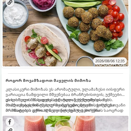
2026/08/06 12:35
როგორ მოვამზადოთ მაყვლის მიმოზა
კლასიკური მიმოზას ეს არომატული, ულამაზესი იისფერი
ვარიაცია ნამდვილი მშვენებაა ბრანჩებისთვის, უქმეების
დილისთვის ან სადღესასწაულო წვეულებებისთვის.
ეს სასმელი მზადდება სულ რაღაც 10 წუთში და მის
ახალი მაყვლის ტკბილ-მჟავე გემო, ლაიმის ციტრუსოვანი
მომზადებას მინიმალური ინგრედიენტები სჭირდება.
არომატი და ცქრიალა ღვინის ბუშტუკები ქმნის საოცრად
მომზადების დრო: 10 წუთი ულუფა: 4–6 პორცია
დახვეწილ და მაგრილებელ კოქტეილს.