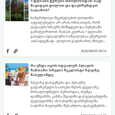
1-დღიანი ტურები თბილისიდან: სად
განტვირთვა.
წავიდეთ დილით და დავბრუნდეთ
საღამოს?
ხანგრძლივი შვებულების ლოდინი
აუცილებელი არ არის იმისათვის, რომ
ქალაქის ხმაურს მოწყდეთ და ბუნებაში
განიტვირთოთ. შაბათ-კვირას 1-დღიანი
გასვლა იდეალური საშუალებაა ენერგიის
აღსადგენად - დილით გადიხართ, მთელ
დღეს სუფთა ჰაერზე ატარებთ, საღამოს კი
გთავაზობთ 4 საუკეთესო, ბიუჯეტურ და
უკვე საკუთარ საწოლში გძინავთ.
მარტივ მარშრუტს თბილისიდან,
2026/08/05 09:16
რომლებიც დიდ დროსა და ფინანსებს არ
მოითხოვს.
რა უნდა იყოს იდეალურ პლაჟის
ჩანთაში: სრული ჩეკლისტი ზღვაზე
წასვლამდე
ზღვაზე დასვენება და პლაჟზე
გატარებული საათები წლის ყველაზე
მოსალოდნელი პერიოდია, თუმცა
დამწვარმა კანმა, წყალში დასველებულმა
ტელეფონმა ან სახლში დარჩენილმა
საჭირო ნივთებმა შესაძლოა დასვენების
განწყობა საგრძნობლად გაგიფუჭოთ.
იმისათვის, რომ პლაჟზე თავი სრულიად
კომფორტულად იგრძნოთ და არაფერი