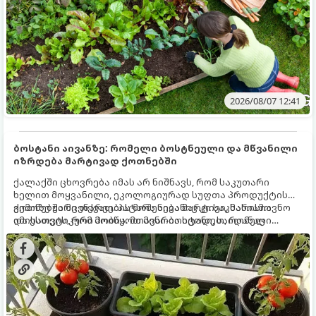
2026/08/07 12:41
ბოსტანი აივანზე: რომელი ბოსტნეული და მწვანილი
იზრდება მარტივად ქოთნებში
ქალაქში ცხოვრება იმას არ ნიშნავს, რომ საკუთარი
ხელით მოყვანილი, ეკოლოგიურად სუფთა პროდუქტის
გემოზე უარი თქვათ. პატარა აივანიც კი საკმარისია
ქოთნებში მცენარეების მოშენება მარტივი, სასიამოვნო
იმისათვის, რომ მოიწყოთ მინი-ბოსტანი, საიდანაც
და ესთეტიკური ჰობია. მთავარია იცოდეთ, რომელი
ყოველდღიურად ახალ, არომატულ მწვანილსა და
კულტურები ეგუებიან ქოთნის პირობებს ყველაზე კარგად
ბოსტნეულს მოკრეფთ.
და როგორ მოუაროთ მათ სწორად.