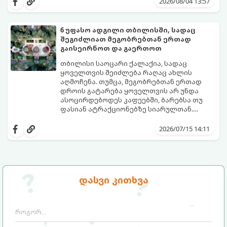
2026/08/04 13:57
გამოგრჩეთ, შევადგინეთ იდეალური
პლაჟის ჩანთის სრული ჩეკლისტი.
6 უფასო ადგილი თბილისში, სადაც
შეგიძლიათ მეგობრებთან ერთად
გაისეირნოთ და გაერთოთ
თბილისი საოცარი ქალაქია, სადაც
ყოველთვის შეიძლება რაღაც ახლის
აღმოჩენა. თუმცა, მეგობრებთან ერთად
დროის გატარება ყოველთვის არ უნდა
ასოცირდებოდეს კაფეებში, ბარებსა თუ
ფასიან ატრაქციონებზე სიარულთან.
ხანდახან საუკეთესო მოგონებები
თუ გსურთ ბიუჯეტის დაზოგვა, სუფთა
სრულიად უფასო, ღია და ესთეტიკურ
ჰაერზე გასეირნება, საინტერესო
2026/07/15 14:11
სივრცეებში იქმნება.
ლოკაციების დათვალიერება ან უბრალოდ
მყუდროდ პიკნიკის მოწყობა, გთავაზობთ 6
საუკეთესო უფასო ადგილს თბილისში,
სადაც მეგობრებთან ერთად დროს
შესანიშნავად გაატარებთ.
დასვი კითხვა