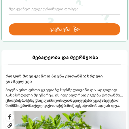
გაგზავნა
მებაღეობა და მეურნეობა
როგორ მოვიყვანოთ პიტნა ქოთანში: სრული
გზამკვლევი
პიტნა ერთ-ერთი ყველაზე სურნელოვანი და ადვილად
გასაზრდელი მცენარეა. ის იდეალურად ეგუება ქოთანში
ცხოვრებას, მეტიც, გამოცდილი მებაღეები გვირჩევენ,
ქოთნის პიტნა მთელი წლის განმავლობაში გაგახარებთ
რომ პიტნა მხოლოდ ქოთანში მოვიყვანოთ, რადგან ღია
ნორჩი, არომატული ფოთლებით ჩაის, ლიმონათისა თუ
გრუნტში (ბაღში) დარგვისას ის ფესვებით ძალიან
კერძებისთვის.
სწრაფად ვრცელდება და სხვა მცენარეებს ავიწროებს.