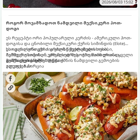
2026/08/03 15:02
როგორ მოვამზადოთ ნამდვილი მექსიკური ჰოთ-
დოგი
ეს რეცეპტი ორი პოპულარული კერძის - ამერიკული ჰოთ-
დოგისა და ცნობილი მექსიკური ქუჩის სიმინდის (Elote)
საოცარი სინთეზია. გრილზე შებრაწული სოსისი,
ეს იდეალური კერძია ეზოს წვეულებებისთვის,
შემწვარი სიმინდი, კრემისებრი სოუსი, მარილიანი ყველი
ბარბექიუსთვის ან უბრალოდ მეგობრებთან ერთად
და ცხარე სანელებლები ქმნის ნამდვილი გემოების
გემრიელი ვახშმისთვის.
მომზადების დრო: 15 წუთი
აფეთქებას.
ულუფა: 8 პორცია