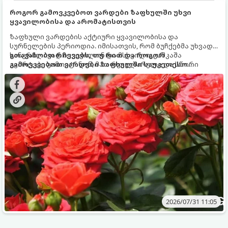
როგორ გამოვკვებოთ ვარდები ზაფხულში უხვი
ყვავილობისა და არომატისთვის
ზაფხული ვარდების აქტიური ყვავილობისა და
სურნელების პერიოდია. იმისათვის, რომ ბუჩქებმა უხვად,
ხანგრძლივად იყვავილონ და მსხვილი, კაშკაშა
გთავაზობთ რჩევებს, თუ რით და როგორ
კვირტები გამოიტანონ, მათ რეგულარული და სწორი
გამოვკვებოთ ვარდები ზაფხულში საუკეთესო
გამოკვება სჭირდებათ. ზაფხულის პერიოდში მცენარის
შედეგის მისაღწევად:
მოთხოვნილებები იცვლება, ამიტომ მნიშვნელოვანია
ვიცოდეთ, რომელი სასუქები გამოიყენება ამ დროს.
2026/07/31 11:05