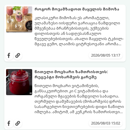
როგორ მოვამზადოთ მაყვლის მიმოზა
კლასიკური მიმოზას ეს არომატული,
ულამაზესი იისფერი ვარიაცია ნამდვილი
მშვენებაა ბრანჩებისთვის, უქმეების
დილისთვის ან სადღესასწაულო
წვეულებებისთვის. ახალი მაყვლის ტკბილ-
მჟავე გემო, ლაიმის ციტრუსოვანი არომატი
და ცქრიალა ღვინის ბუშტუკები ქმნის
ეს სასმელი მზადდება სულ რაღაც 10 წუთში
საოცრად დახვეწილ და მაგრილებელ
და მის მომზადებას მინიმალური
2026/08/05 13:17
კოქტეილს.
ინგრედიენტები სჭირდება.
მომზადების დრო: 10 წუთი ულუფა: 4–6
პორცია
წითელი მოცხარი ზამთრისთვის:
რეცეპტი მოხარშვის გარეშე
წითელი მოცხარი ვიტამინების,
განსაკუთრებით კი C ვიტამინისა და
ორგანული მჟავების ნამდვილი საბადოა.
თერმული დამუშავების (მოხარშვის) დროს
სასარგებლო ნივთიერებების დიდი ნაწილი
იშლება. ამიტომ, ამ კენკრის ზამთრისთვის
შესანახად საუკეთესო გზა „ცოცხალი ჯემის“
ეს მეთოდი ინარჩუნებს მოცხარის
მომზადებაა - მოხარშვის გარეშე.
ბუნებრივ, კაშკაშა გემოს, არომატს და
2026/08/03 15:02
ყველა სასარგებლო თვისებას.