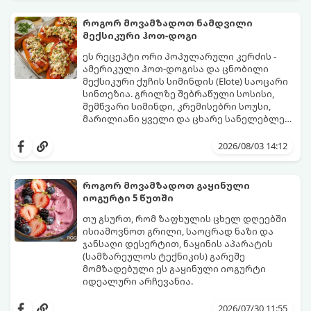
როგორ მოვამზადოთ ნამდვილი
მექსიკური ჰოთ-დოგი
ეს რეცეპტი ორი პოპულარული კერძის -
ამერიკული ჰოთ-დოგისა და ცნობილი
მექსიკური ქუჩის სიმინდის (Elote) საოცარი
სინთეზია. გრილზე შებრაწული სოსისი,
შემწვარი სიმინდი, კრემისებრი სოუსი,
მარილიანი ყველი და ცხარე სანელებლები
ქმნის ნამდვილი გემოების აფეთქებას.
ეს იდეალური კერძია ეზოს
წვეულებებისთვის, ბარბექიუსთვის ან
2026/08/03 14:12
უბრალოდ მეგობრებთან ერთად გემრიელი
ვახშმისთვის.
მომზადების დრო: 15 წუთი
როგორ მოვამზადოთ გაყინული
ულუფა: 8 პორცია
იოგურტი 5 წუთში
თუ გსურთ, რომ ზაფხულის ცხელ დღეებში
ისიამოვნოთ გრილი, საოცრად ნაზი და
ჯანსაღი დესერტით, ნაყინის აპარატის
(სამზარეულოს ტექნიკის) გარეშე
მომზადებული ეს გაყინული იოგურტი
იდეალური არჩევანია.
ამ რეცეპტის მთავარი პლუსი ის არის, რომ
ის შეიცავს მინიმალურ კალორიებს,
2026/07/30 11:55