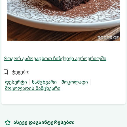
როგორ გამოვაცხოთ ჩიზქეიქი აეროგრილში
ტეგები:
დესერტი
ნამცხვარი
შოკოლადი
შოკოლადის ნამცხვარი
ასევე დაგაინტერესებთ: