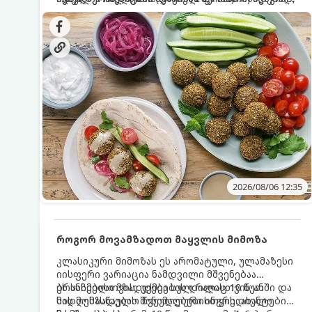
სალათებთან ერთად ან ტახინის (სესამის)
იდეალურად შეინარჩუნოს და არ დაიშალოს.
დრო: 10–15 წუთი ულუფა: 20–24 ცალი ბურთულა
სოუსთან მირთმევისთვის.
(4–6 პორცია)
2026/08/06 12:35
როგორ მოვამზადოთ მაყვლის მიმოზა
კლასიკური მიმოზას ეს არომატული, ულამაზესი
იისფერი ვარიაცია ნამდვილი მშვენებაა
ბრანჩებისთვის, უქმეების დილისთვის ან
ეს სასმელი მზადდება სულ რაღაც 10 წუთში და
სადღესასწაულო წვეულებებისთვის. ახალი
მის მომზადებას მინიმალური ინგრედიენტები