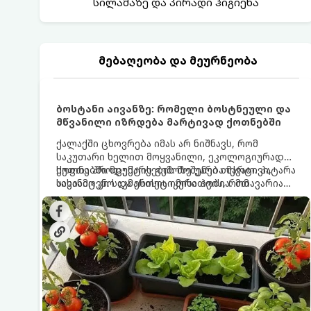
სილამაზე და პირადი ჰიგიენა
მებაღეობა და მეურნეობა
ბოსტანი აივანზე: რომელი ბოსტნეული და
მწვანილი იზრდება მარტივად ქოთნებში
ქალაქში ცხოვრება იმას არ ნიშნავს, რომ
საკუთარი ხელით მოყვანილი, ეკოლოგიურად
სუფთა პროდუქტის გემოზე უარი თქვათ. პატარა
ქოთნებში მცენარეების მოშენება მარტივი,
აივანიც კი საკმარისია იმისათვის, რომ
სასიამოვნო და ესთეტიკური ჰობია. მთავარია
მოიწყოთ მინი-ბოსტანი, საიდანაც
იცოდეთ, რომელი კულტურები ეგუებიან
ყოველდღიურად ახალ, არომატულ მწვანილსა
ქოთნის პირობებს ყველაზე კარგად და როგორ
და ბოსტნეულს მოკრეფთ.
მოუაროთ მათ სწორად.