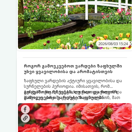
2026/08/03 15:24
როგორ გამოვკვებოთ ვარდები ზაფხულში
უხვი ყვავილობისა და არომატისთვის
ზაფხული ვარდების აქტიური ყვავილობისა და
სურნელების პერიოდია. იმისათვის, რომ
ბუჩქებმა უხვად, ხანგრძლივად იყვავილონ და
გთავაზობთ რჩევებს, თუ რით და როგორ
მსხვილი, კაშკაშა კვირტები გამოიტანონ, მათ
გამოვკვებოთ ვარდები ზაფხულში
რეგულარული და სწორი გამოკვება
საუკეთესო შედეგის მისაღწევად:
სჭირდებათ. ზაფხულის პერიოდში მცენარის
მოთხოვნილებები იცვლება, ამიტომ
მნიშვნელოვანია ვიცოდეთ, რომელი სასუქები
გამოიყენება ამ დროს.