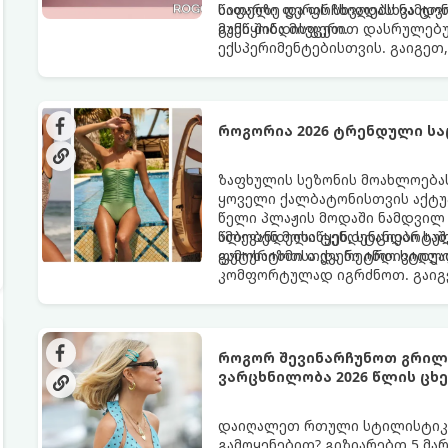
საფარზე და ფრჩხილებს ნამდვ
წითელი ფერის სხვადასხვა ტო
განწყობა მივცეთ.
მუქი შინდისფერით დასრულებუ
ექსპერიმენტებისთვის. გაიგეთ,
ყველაზე ცხელი ტრენდი ფრჩხი
როგორია 2026 ტრენდული სა
ზაფხულის სეზონის მოახლოებას
ყოველი ქალბატონისთვის აქტუა
წელი პლაჟის მოდაში ნამდვილ 
ამბობენ მოსაწყენ, სტანდარტუ
წლევანდელი ტენდენციები საშ
ფუტურიზმისა და რეტრო სტილი
გამოხატოთ თქვენი ინდივიდუ
კომფორტულად იგრძნოთ. გაიგეთ
წლის ზაფხულის მთავარი ჰიტი:
როგორ შევინარჩუნოთ გრილი
ვარცხნილობა 2026 წლის ც
დაიღალეთ რთული სტილისტიკი
გამოყენებით? გიზიარებთ 5 მა