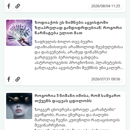
მოუტანს.
ყველაზე ბედნიერი თვე აღმოჩნდება.
2026/08/04 11:25
გაიგეთ, მოხვდით თუ არა ამ იღბლიანთა
შორის:
ზოდიაქოს ეს ნიშნები აგვისტოში
ზღაპრულად გამდიდრდებიან: როგორი
წარმატება ელით მათ
ზაფხულის ბოლო თვე ბევრი
ადამიანისთვის არამხოლოდ შვებულებისა
და დასვენების, არამედ ფინანსური
გარღვევის პერიოდიც გახდება.
ასტროლოგების პროგნოზით, პლანეტების
განლაგება აგვისტოში შექმნის უნიკალურ
ენერგეტიკულ ნაკადებს, რომლებიც
გაიგეთ, მოხვდით თუ არა იმ იღბლიანთა
ზოდიაქოს 4 ნიშანს ფინანსური წარმატების
შორის, ვისაც აგვისტოში ფინანსური
2026/07/31 09:56
მიღწევასა და შემოსავლების
იღბალი გაუღიმებს:
საგრძნობლად გაზრდაში დაეხმარება.
როგორია 5 ნიშანი იმისა, რომ სამყარო
თქვენს დაცვას ცდილობს
ზოგჯერ ცხოვრება დროულ „კარანტინს“
გვიწყობს, რათა ენერგია და ძალები
მართლაც ჩვენი კუთვნილი რაღაცისთვის
შევინარჩუნოთ.