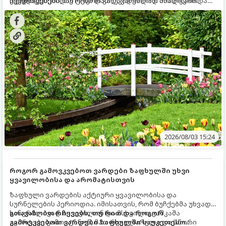
ქვედა ფენებიდან ტენი დამოუკიდებლად მოიპოვონ.
შეხვდნენ.
ოქროს წესებს, თუ როგორ გადავარჩინოთ ახალგაზრდა
ხეები ზაფხულის სიცხეში:
2026/08/03 15:24
როგორ გამოვკვებოთ ვარდები ზაფხულში უხვი
ყვავილობისა და არომატისთვის
ზაფხული ვარდების აქტიური ყვავილობისა და
სურნელების პერიოდია. იმისათვის, რომ ბუჩქებმა უხვად,
ხანგრძლივად იყვავილონ და მსხვილი, კაშკაშა
გთავაზობთ რჩევებს, თუ რით და როგორ
კვირტები გამოიტანონ, მათ რეგულარული და სწორი
გამოვკვებოთ ვარდები ზაფხულში საუკეთესო