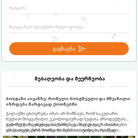
გაგზავნა
მებაღეობა და მეურნეობა
ბოსტანი აივანზე: რომელი ბოსტნეული და მწვანილი
იზრდება მარტივად ქოთნებში
ქალაქში ცხოვრება იმას არ ნიშნავს, რომ საკუთარი
ხელით მოყვანილი, ეკოლოგიურად სუფთა პროდუქტის
გემოზე უარი თქვათ. პატარა აივანიც კი საკმარისია
ქოთნებში მცენარეების მოშენება მარტივი, სასიამოვნო
იმისათვის, რომ მოიწყოთ მინი-ბოსტანი, საიდანაც
და ესთეტიკური ჰობია. მთავარია იცოდეთ, რომელი
ყოველდღიურად ახალ, არომატულ მწვანილსა და
კულტურები ეგუებიან ქოთნის პირობებს ყველაზე კარგად