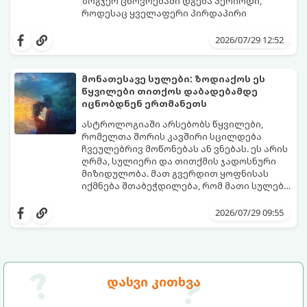
ზოგჯერ ცხოვრებაში დგება პერიოდი,
როდესაც ყველაფერი პირდაპირი
მნიშვნელობით ხელიდან გვეცლება:
იშლება მნიშვნელოვანი გარიგებები,
2026/07/29 12:52
უქმდება დიდხანს ნანატრი მოგზაურობები,
ხოლო ადამიანები, რომლებსაც
ახლობლებად ვთვლიდით, უეცრად მიდიან.
აი, 5 აშკარა ნიშანი იმისა, რომ
მონათესავე სულები: ზოდიაქოს ეს
ასეთ მომენტებში ადვილია
მომხდარი მარცხი სასჯელი კი არა,
წყვილები თითქოს დაბადებამდე
სასოწარკვეთილებაში ჩავარდნა. თუმცა
თქვენი დაცვისკენ მიმართული
იცნობდნენ ერთმანეთს
ეზოთერიკასა და ფსიქოლოგიაში ეს
სამყაროს მცდელობაა:
ფენომენი ხშირად სხვანაირად
ასტროლოგიაში არსებობს წყვილები,
განიხილება: როგორც სამყაროს (ან ჩვენი
რომელთა შორის კავშირი სცილდება
არაცნობიერის) ფარული დამცავი
ჩვეულებრივ მოწონებას ან ვნებას. ეს არის
მექანიზმების მუშაობა, რომელთაც
ღრმა, სულიერი და თითქმის ჯადოსნური
რეალური, მაგრამ ჯერ კიდევ უხილავი
მიზიდულობა. მათ გვერდით ყოფნისას
საფრთხისგან შორს მივყავართ.
იქმნება შთაბეჭდილება, რომ მათი სულები
ერთმანეთს ჯერ კიდევ ამ ქვეყნად
გთავაზობთ ზოდიაქოს ნიშნების იმ
მოვლენამდე შეხვდნენ.
იდეალურ წყვილებს, რომლებიც
2026/07/29 09:55
ერთმანეთისთვის ნამდვილ
მონათესავე სულებს წარმოადგენენ:
დასვი კითხვა