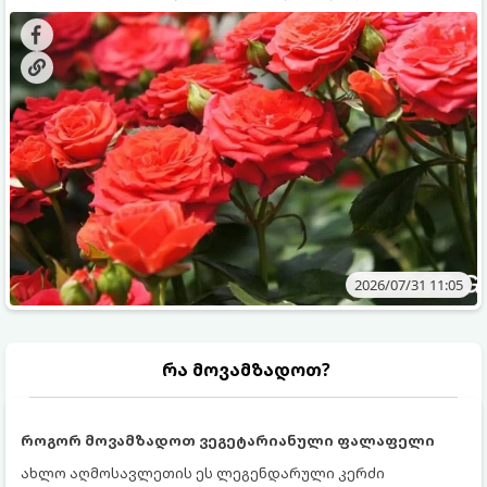
გამოკვება სჭირდებათ. ზაფხულის პერიოდში მცენარის
შედეგის მისაღწევად:
მოთხოვნილებები იცვლება, ამიტომ მნიშვნელოვანია
ვიცოდეთ, რომელი სასუქები გამოიყენება ამ დროს.
2026/07/31 11:05
რა მოვამზადოთ?
როგორ მოვამზადოთ ვეგეტარიანული ფალაფელი
ახლო აღმოსავლეთის ეს ლეგენდარული კერძი