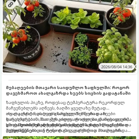
2026/08/04 14:36
მებაღეების მთავარი საიდუმლო ზაფხულში: როგორ
დავეხმაროთ ახალგაზრდა ხეებს სიცხის გადატანაში
ზაფხულის პიკზე, როდესაც ტემპერატურა რეკორდულ
მაჩვენებლებს აღწევს, ბაღში ყველაზე მეტად
ახალგაზრდა, ახლად დარგული ნერგები და ხეები
თუ ახალგაზრდა ხეებს ზაფხულში სწორად არ
ზარალდებიან. მათ ჯერ კიდევ არ აქვთ საკმარისად ღრმა
დავეხმარებით, მათ შესაძლოა ფოთლები დასცვივდეთ,
და განვითარებული ფესვთა სისტემა, რათა ნიადაგის
ხმობა დაიწყონ ან ზამთრის ყინვებს სუსტი ორგანიზმით
გთავაზობთ მებაღეების გამოცდილ საიდუმლოებებსა და
ქვედა ფენებიდან ტენი დამოუკიდებლად მოიპოვონ.
შეხვდნენ.
ოქროს წესებს, თუ როგორ გადავარჩინოთ ახალგაზრდა
ხეები ზაფხულის სიცხეში: