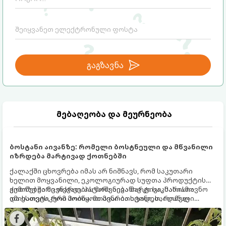
გაგზავნა
მებაღეობა და მეურნეობა
ბოსტანი აივანზე: რომელი ბოსტნეული და მწვანილი
იზრდება მარტივად ქოთნებში
ქალაქში ცხოვრება იმას არ ნიშნავს, რომ საკუთარი
ხელით მოყვანილი, ეკოლოგიურად სუფთა პროდუქტის
გემოზე უარი თქვათ. პატარა აივანიც კი საკმარისია
ქოთნებში მცენარეების მოშენება მარტივი, სასიამოვნო
იმისათვის, რომ მოიწყოთ მინი-ბოსტანი, საიდანაც
და ესთეტიკური ჰობია. მთავარია იცოდეთ, რომელი
ყოველდღიურად ახალ, არომატულ მწვანილსა და
კულტურები ეგუებიან ქოთნის პირობებს ყველაზე კარგად
ბოსტნეულს მოკრეფთ.
და როგორ მოუაროთ მათ სწორად.