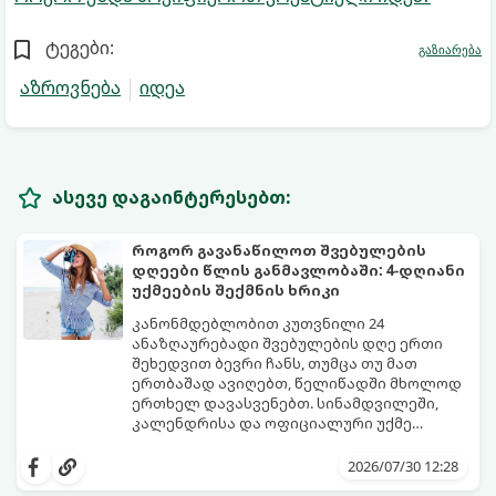
ტეგები:
გაზიარება
აზროვნება
იდეა
ასევე დაგაინტერესებთ:
როგორ გავანაწილოთ შვებულების
დღეები წლის განმავლობაში: 4-დღიანი
უქმეების შექმნის ხრიკი
კანონმდებლობით კუთვნილი 24
ანაზღაურებადი შვებულების დღე ერთი
შეხედვით ბევრი ჩანს, თუმცა თუ მათ
ერთბაშად ავიღებთ, წელიწადში მხოლოდ
ერთხელ დავასვენებთ. სინამდვილეში,
კალენდრისა და ოფიციალური უქმე
დღეების ჭკვიანური კომბინაციით,
გთავაზობთ ეფექტურ სტრატეგიასა და
შესაძლებელია შვებულების თითო-ოროლა
ხრიკებს, თუ როგორ „გავწელოთ“
2026/07/30 12:28
დღის გამოყენებით წელიწადში
დასვენების დღეები მაქსიმალურად.