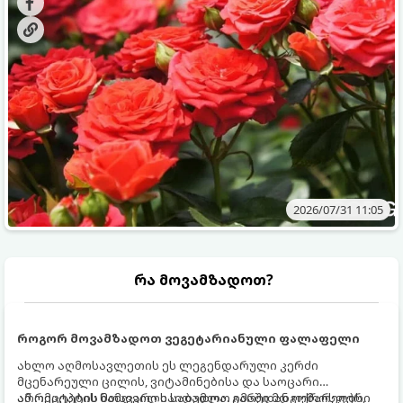
ვიცოდეთ, რომელი სასუქები გამოიყენება ამ დროს.
2026/07/31 11:05
რა მოვამზადოთ?
როგორ მოვამზადოთ ვეგეტარიანული ფალაფელი
ახლო აღმოსავლეთის ეს ლეგენდარული კერძი
მცენარეული ცილის, ვიტამინებისა და საოცარი
არომატების ნამდვილი საბადოა. გარედან ოქროსფერი
ამ რეცეპტის მთავარი საიდუმლო იმაში მდგომარეობს,