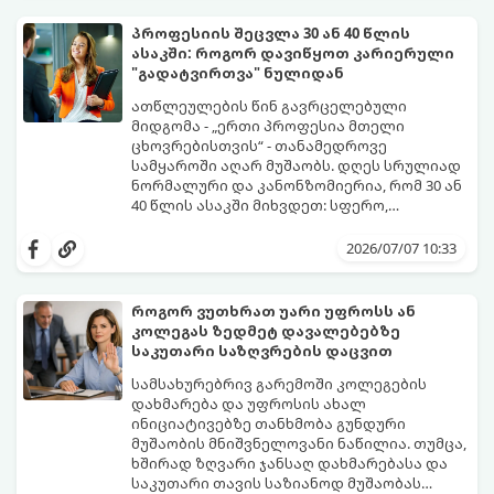
რამდენჯერმე მოვიწყოთ ხანგრძლივი, 4-
დღიანი უქმეები (Mini-Vacations).
პროფესიის შეცვლა 30 ან 40 წლის
ასაკში: როგორ დავიწყოთ კარიერული
"გადატვირთვა" ნულიდან
ათწლეულების წინ გავრცელებული
მიდგომა - „ერთი პროფესია მთელი
ცხოვრებისთვის“ - თანამედროვე
სამყაროში აღარ მუშაობს. დღეს სრულიად
ნორმალური და კანონზომიერია, რომ 30 ან
40 წლის ასაკში მიხვდეთ: სფერო,
რომელსაც წლები შეალიეთ, აღარ
ამ ასაკში კარიერის ნულიდან დაწყების
გაბედნიერებთ, აღარ არის შემოსავლიანი
იდეა ხშირად დიდ შიშებთანაა
2026/07/07 10:33
ან უბრალოდ ამოიწურა.
დაკავშირებული - „უკვე გვიანია“,
„ახალგაზრდებს ვერ გავუწევ
კონკურენციას“, „სტაბილურობას ვკარგავ“.
როგორ ვუთხრათ უარი უფროსს ან
თუმცა, რეალობა საპირისპიროა: თქვენ
კოლეგას ზედმეტ დავალებებზე
იწყებთ არა ნულიდან, არამედ უზარმაზარი
გთავაზობთ ნაბიჯ-ნაბიჯ გზამკვლევს, თუ
საკუთარი საზღვრების დაცვით
ცხოვრებისეული და პროფესიული
როგორ მართოთ კარიერული
გამოცდილებით (Soft Skills), რაც 20 წლის
"რესტარტი" სწორად და
სამსახურებრივ გარემოში კოლეგების
დამწყებებს ფიზიკურად არ გააჩნიათ.
უმტკივნეულოდ:
დახმარება და უფროსის ახალ
ინიციატივებზე თანხმობა გუნდური
მუშაობის მნიშვნელოვანი ნაწილია. თუმცა,
ხშირად ზღვარი ჯანსაღ დახმარებასა და
საკუთარი თავის საზიანოდ მუშაობას