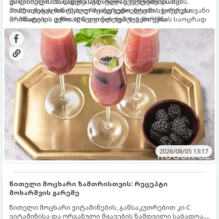
დილისთვის ან სადღესასწაულო წვეულებებისთვის.
ეს სასმელი მზადდება სულ რაღაც 10 წუთში და მის
ახალი მაყვლის ტკბილ-მჟავე გემო, ლაიმის ციტრუსოვანი
მომზადებას მინიმალური ინგრედიენტები სჭირდება.
არომატი და ცქრიალა ღვინის ბუშტუკები ქმნის საოცრად
მომზადების დრო: 10 წუთი ულუფა: 4–6 პორცია
დახვეწილ და მაგრილებელ კოქტეილს.
2026/08/05 13:17
წითელი მოცხარი ზამთრისთვის: რეცეპტი
მოხარშვის გარეშე
წითელი მოცხარი ვიტამინების, განსაკუთრებით კი C
ვიტამინისა და ორგანული მჟავების ნამდვილი საბადოა.