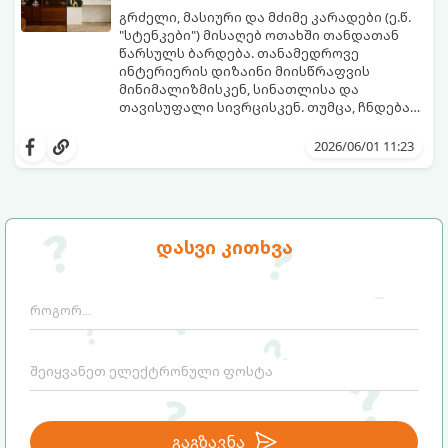
გრილ განწყობას შეგინარჩუნებთ:
გრძელი, მასიური და მძიმე კარადები (ე.წ.
"სტენკები") მისაღებ ოთახში თანდათან
წარსულს ბარდება. თანამედროვე
ინტერიერის დიზაინი მიისწრაფვის
მინიმალიზმისკენ, სინათლისა და
თავისუფალი სივრცისკენ. თუმცა, ჩნდება
კითხვა: სად შევინახოთ ნივთები, წიგნები
მიჰყევით ამ გზამკვლევს, რათა შეარჩიოთ
ან ჭურჭელი ისე, რომ ოთახი მოდურადაც
დიდი კარადის საუკეთესო და დახვეწილი
2026/06/01 11:23
გამოიყურებოდეს და ფუნქციურობაც არ
ალტერნატივა:
დაკარგოს?
დასვი კითხვა
გაგზავნა