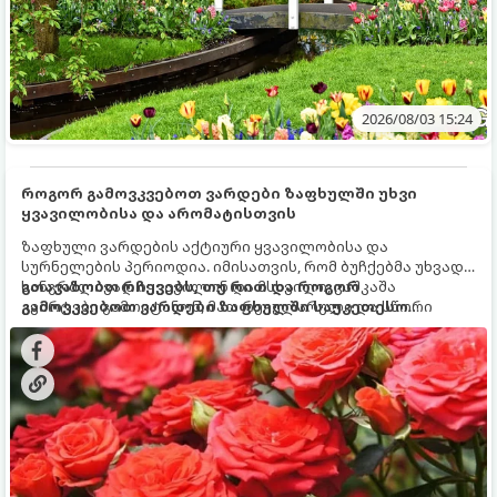
2026/08/03 15:24
როგორ გამოვკვებოთ ვარდები ზაფხულში უხვი
ყვავილობისა და არომატისთვის
ზაფხული ვარდების აქტიური ყვავილობისა და
სურნელების პერიოდია. იმისათვის, რომ ბუჩქებმა უხვად,
ხანგრძლივად იყვავილონ და მსხვილი, კაშკაშა
გთავაზობთ რჩევებს, თუ რით და როგორ
კვირტები გამოიტანონ, მათ რეგულარული და სწორი
გამოვკვებოთ ვარდები ზაფხულში საუკეთესო
გამოკვება სჭირდებათ. ზაფხულის პერიოდში მცენარის
შედეგის მისაღწევად:
მოთხოვნილებები იცვლება, ამიტომ მნიშვნელოვანია
ვიცოდეთ, რომელი სასუქები გამოიყენება ამ დროს.