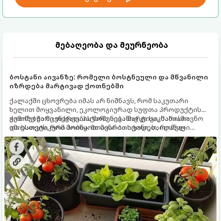
მებაღეობა და მეურნეობა
ბოსტანი აივანზე: რომელი ბოსტნეული და მწვანილი
იზრდება მარტივად ქოთნებში
ქალაქში ცხოვრება იმას არ ნიშნავს, რომ საკუთარი
ხელით მოყვანილი, ეკოლოგიურად სუფთა პროდუქტის
გემოზე უარი თქვათ. პატარა აივანიც კი საკმარისია
ქოთნებში მცენარეების მოშენება მარტივი, სასიამოვნო
იმისათვის, რომ მოიწყოთ მინი-ბოსტანი, საიდანაც
და ესთეტიკური ჰობია. მთავარია იცოდეთ, რომელი
ყოველდღიურად ახალ, არომატულ მწვანილსა და
კულტურები ეგუებიან ქოთნის პირობებს ყველაზე კარგად
ბოსტნეულს მოკრეფთ.
და როგორ მოუაროთ მათ სწორად.