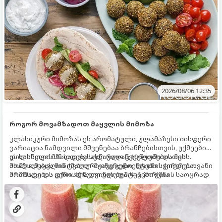
2026/08/06 12:35
როგორ მოვამზადოთ მაყვლის მიმოზა
კლასიკური მიმოზას ეს არომატული, ულამაზესი იისფერი
ვარიაცია ნამდვილი მშვენებაა ბრანჩებისთვის, უქმეების
დილისთვის ან სადღესასწაულო წვეულებებისთვის.
ეს სასმელი მზადდება სულ რაღაც 10 წუთში და მის
ახალი მაყვლის ტკბილ-მჟავე გემო, ლაიმის ციტრუსოვანი
მომზადებას მინიმალური ინგრედიენტები სჭირდება.
არომატი და ცქრიალა ღვინის ბუშტუკები ქმნის საოცრად
მომზადების დრო: 10 წუთი ულუფა: 4–6 პორცია
დახვეწილ და მაგრილებელ კოქტეილს.