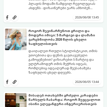
პლაჟის მოდაში ნამდვილ რევოლუციას
ახდენს - დიზაინერები უარს ამბობენ
მოსაწყენ, სტანდარტულ ფორმებზე და
წლევანდელი ტენდენციები საშუალებას
აქცენტს აკეთებენ კომფორტის,
გაძლევთ იყოთ მაქსიმალურად თამამი,
2026/06/08 13:45
ფუტურიზმისა და რეტრო სტილის
გამოხატოთ თქვენი ინდივიდუალურობა და
იდეალურ სინთეზზე.
ამავდროულად თავი სრულიად
კომფორტულად იგრძნოთ. გაიგეთ,
როგორ შევინარჩუნოთ გრილი და
რომელი საცურაო კოსტიუმები იქნება 2026
მოდური იმიჯი: 5 მარტივი და ლამაზი
წლის ზაფხულის მთავარი ჰიტი:
ვარცხნილობა 2026 წლის ცხელი
ზაფხულისთვის
დაიღალეთ რთული სტილისტიკით, თმის
უთოებითა და ფენის გაუთავებელი
გამოყენებით? გიზიარებთ 5 მარტივ და
ულტრამოდურ თმის შეჭრის იდეას,
რომლებიც იდეალურად შეესაბამება
ზაფხულის ცხელ დღეებს.
როდესაც თერმომეტრის ხაზი 30 გრადუსს
სცდება, ხოლო ჰაერის ტენიანობა პიკს
2026/06/05 13:44
აღწევს, თმის რთული ვარცხნილობები
ნამდვილ წამებად იქცევა. ზაფხული არ
არის იმის დრო, რომ 45 წუთი დახარჯოთ
მისაღებ ოთახებში გრძელი კარადები ​​
თმის დახვევაზე, ფენთან ბრძოლაში
წარსულს ჩაბარდა: როგორ შევცვალოთ
ოფლით და მერე მთელი დღე შუბლზე
წარმოგიდგენთ 5 მოდურ იდეას, რომლებიც
ისინი ელეგანტური ინტერიერისთვის
მიწებებულ წინამოს ეჩხუბოთ.
ზაფხულში მაქსიმალურ კომფორტსა და