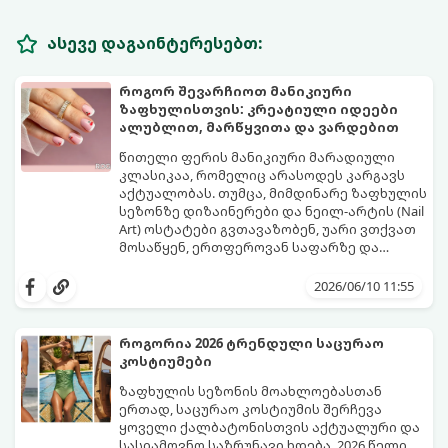
ასევე დაგაინტერესებთ:
როგორ შევარჩიოთ მანიკიური
ზაფხულისთვის: კრეატიული იდეები
ალუბლით, მარწყვითა და ვარდებით
წითელი ფერის მანიკიური მარადიული
კლასიკაა, რომელიც არასოდეს კარგავს
აქტუალობას. თუმცა, მიმდინარე ზაფხულის
სეზონზე დიზაინერები და ნეილ-არტის (Nail
Art) ოსტატები გვთავაზობენ, უარი ვთქვათ
მოსაწყენ, ერთფეროვან საფარზე და
ფრჩხილებს ნამდვილი საზაფხულო,
წითელი ფერის სხვადასხვა ტონალობა -
წვნიანი და რომანტიკული განწყობა
კლასიკური ალისფერიდან დაწყებული,
2026/06/10 11:55
მივცეთ.
მუქი შინდისფერით დასრულებული
იდეალური ბაზაა ნათელი და თამამი
ექსპერიმენტებისთვის. გაიგეთ, რომელი
როგორია 2026 ტრენდული საცურაო
სამი მთავარი პრინტი იქნება ივნისის
კოსტიუმები
ყველაზე ცხელი ტრენდი ფრჩხილების
მოდაში:
ზაფხულის სეზონის მოახლოებასთან
ერთად, საცურაო კოსტიუმის შერჩევა
ყოველი ქალბატონისთვის აქტუალური და
სასიამოვნო საზრუნავი ხდება. 2026 წელი