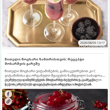
2026/08/05 13:17
წითელი მოცხარი ზამთრისთვის: რეცეპტი
მოხარშვის გარეშე
წითელი მოცხარი ვიტამინების, განსაკუთრებით კი C
ვიტამინისა და ორგანული მჟავების ნამდვილი საბადოა.
თერმული დამუშავების (მოხარშვის) დროს სასარგებლო
ეს მეთოდი ინარჩუნებს მოცხარის ბუნებრივ, კაშკაშა
ნივთიერებების დიდი ნაწილი იშლება. ამიტომ, ამ
გემოს, არომატს და ყველა სასარგებლო თვისებას.
კენკრის ზამთრისთვის შესანახად საუკეთესო გზა
„ცოცხალი ჯემის“ მომზადებაა - მოხარშვის გარეშე.