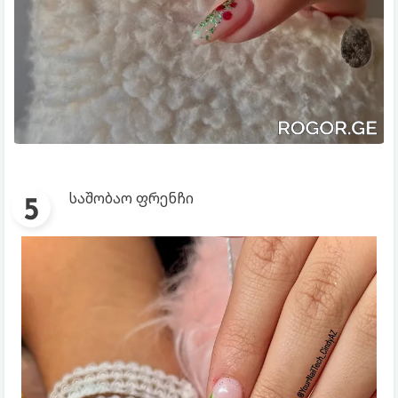
საშობაო ფრენჩი