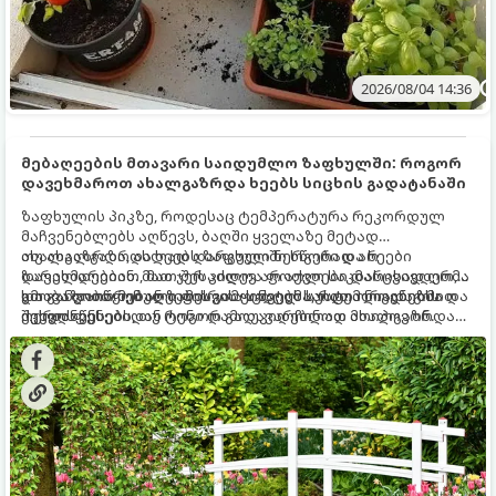
2026/08/04 14:36
მებაღეების მთავარი საიდუმლო ზაფხულში: როგორ
დავეხმაროთ ახალგაზრდა ხეებს სიცხის გადატანაში
ზაფხულის პიკზე, როდესაც ტემპერატურა რეკორდულ
მაჩვენებლებს აღწევს, ბაღში ყველაზე მეტად
ახალგაზრდა, ახლად დარგული ნერგები და ხეები
თუ ახალგაზრდა ხეებს ზაფხულში სწორად არ
ზარალდებიან. მათ ჯერ კიდევ არ აქვთ საკმარისად ღრმა
დავეხმარებით, მათ შესაძლოა ფოთლები დასცვივდეთ,
და განვითარებული ფესვთა სისტემა, რათა ნიადაგის
ხმობა დაიწყონ ან ზამთრის ყინვებს სუსტი ორგანიზმით
გთავაზობთ მებაღეების გამოცდილ საიდუმლოებებსა და
ქვედა ფენებიდან ტენი დამოუკიდებლად მოიპოვონ.
შეხვდნენ.
ოქროს წესებს, თუ როგორ გადავარჩინოთ ახალგაზრდა
ხეები ზაფხულის სიცხეში: