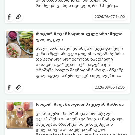
არსებობს რამდენიმე საიდუმლო,
რომლებიც უნდა იცოდეთ, რომ პიურე
იდეალურად გემრიელი გამოვიდეს.
2026/08/07 14:00
როგორ მოვამზადოთ ვეგეტარიანული
ფალაფელი
ახლო აღმოსავლეთის ეს ლეგენდარული
კერძი მცენარეული ცილის, ვიტამინებისა
და საოცარი არომატების ნამდვილი
საბადოა. გარედან ოქროსფერი და
ხრაშუნა, ხოლო შიგნიდან ნაზი და მწვანე
ფალაფელის ბურთულები იდეალურია
პიტაში (არაბულ პურში) ჩასადებად,
ამ რეცეპტის მთავარი საიდუმლო იმაში
სალათებთან ერთად ან ტახინის (სესამის)
მდგომარეობს, რომ გამოიყენება
2026/08/06 12:35
სოუსთან მირთმევისთვის.
გამომშრალი და ჩამბალი მუხუდო და არა
დაკონსერვებული, რათა ბურთულებმა
შეწვისას ფორმა იდეალურად შეინარჩუნოს
როგორ მოვამზადოთ მაყვლის მიმოზა
და არ დაიშალოს.
მომზადების დრო: 20 წუთი (დამატებით
კლასიკური მიმოზას ეს არომატული,
მუხუდოს ჩალბობის დრო: 12-24 საათი)
ულამაზესი იისფერი ვარიაცია ნამდვილი
შეწვის დრო: 10–15 წუთი ულუფა: 20–24 ცალი
მშვენებაა ბრანჩებისთვის, უქმეების
ბურთულა (4–6 პორცია)
დილისთვის ან სადღესასწაულო