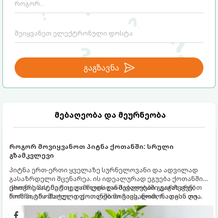
გაგზავნა
მებაღეობა და მეურნეობა
როგორ მოვიყვანოთ პიტნა ქოთანში: სრული
გზამკვლევი
პიტნა ერთ-ერთი ყველაზე სურნელოვანი და ადვილად
გასაზრდელი მცენარეა. ის იდეალურად ეგუება ქოთანში
ცხოვრებას, მეტიც, გამოცდილი მებაღეები გვირჩევენ,
ქოთნის პიტნა მთელი წლის განმავლობაში გაგახარებთ
რომ პიტნა მხოლოდ ქოთანში მოვიყვანოთ, რადგან ღია
ნორჩი, არომატული ფოთლებით ჩაის, ლიმონათისა თუ
გრუნტში (ბაღში) დარგვისას ის ფესვებით ძალიან
კერძებისთვის.
სწრაფად ვრცელდება და სხვა მცენარეებს ავიწროებს.