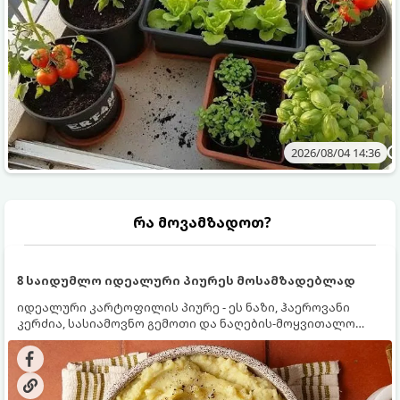
2026/08/04 14:36
რა მოვამზადოთ?
8 საიდუმლო იდეალური პიურეს მოსამზადებლად
იდეალური კარტოფილის პიურე - ეს ნაზი, ჰაეროვანი
კერძია, სასიამოვნო გემოთი და ნაღების-მოყვითალო
ფერით. მისი მომზადება ძალიან მარტივია, მაგრამ
არსებობს რამდენიმე საიდუმლო, რომლებიც უნდა
იცოდეთ, რომ პიურე იდეალურად გემრიელი გამოვიდეს.