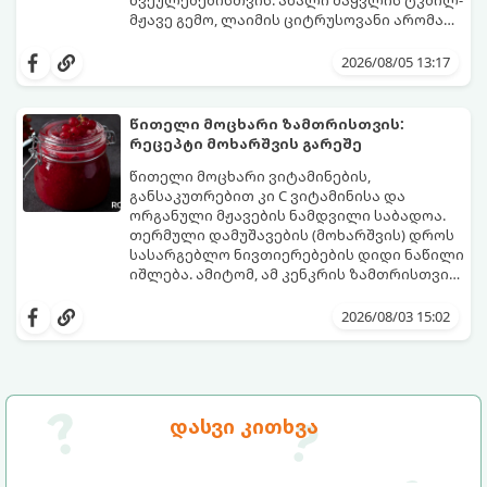
წვეულებებისთვის. ახალი მაყვლის ტკბილ-
მჟავე გემო, ლაიმის ციტრუსოვანი არომატი
და ცქრიალა ღვინის ბუშტუკები ქმნის
ეს სასმელი მზადდება სულ რაღაც 10 წუთში
საოცრად დახვეწილ და მაგრილებელ
და მის მომზადებას მინიმალური
2026/08/05 13:17
კოქტეილს.
ინგრედიენტები სჭირდება.
მომზადების დრო: 10 წუთი ულუფა: 4–6
პორცია
წითელი მოცხარი ზამთრისთვის:
რეცეპტი მოხარშვის გარეშე
წითელი მოცხარი ვიტამინების,
განსაკუთრებით კი C ვიტამინისა და
ორგანული მჟავების ნამდვილი საბადოა.
თერმული დამუშავების (მოხარშვის) დროს
სასარგებლო ნივთიერებების დიდი ნაწილი
იშლება. ამიტომ, ამ კენკრის ზამთრისთვის
შესანახად საუკეთესო გზა „ცოცხალი ჯემის“
ეს მეთოდი ინარჩუნებს მოცხარის
მომზადებაა - მოხარშვის გარეშე.
ბუნებრივ, კაშკაშა გემოს, არომატს და
2026/08/03 15:02
ყველა სასარგებლო თვისებას.
დასვი კითხვა