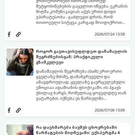
ურთიერთობები ხშირად სწორედ
შეტყობინებების გაცვლით იწყება. ეკრანის
მიღმა კომუნიკაციას აქვს ერთი დიდი
უპირატესობა - გაძლევთ დროს, რომ
თითოეული სიტყვა კარგად მოიფიქროთ
და საიდუმლოებით მოცული, მიმზიდველი
თუ გსურთ, რომ მან ტელეფონს თვალი ვერ
იმიჯი შექმნათ.
მოაცილოს და მოუთმენლად ელოდოს
2026/07/24 13:58
თქვენს ყოველ შეტყობინებას, გამოიყენეთ
ფსიქოლოგიაზე დაფუძნებული ეს 10 ოქროს
წესი:
როგორ გავთავისუფლდეთ დანაშაულის
შეგრძნებისგან: პრაქტიკული
გზამკვლევი
დანაშაულის შეგრძნება (Guilt) ერთ-ერთი
ყველაზე მძიმე, დამანგრეველი და
ამავდროულად, ყველაზე გავრცელებული
ემოციაა ადამიანის ფსიქიკაში. ის ჰგავს
უხილავ ბარგს, რომელსაც ყოველდღე თან
ვატარებთ. იქნება ეს წარსულში
დაშვებული შეცდომა, ვინმესთვის გულის
ფსიქოთერაპიაში მიიჩნევა, რომ
ტკენა, ოჯახის წევრებისთვის
დანაშაულის გრძნობას აქვს თავისი
2026/07/06 13:09
არასაკმარისი დროის დათმობა თუ
დადებითი, ევოლუციური ფუნქციაც ის
საკუთარი თავის მიმართ წაყენებული
გვკარნახობს, როდის დავარღვიეთ
გადაჭარბებული მოთხოვნები
საკუთარი თუ საზოგადოებრივი მორალური
რა დაეხმარება ბავშვს ცხოვრებაში
-დანაშაულის განცდა შიგნიდან ფიტავს
კოდექსი. თუმცა, როდესაც ეს ემოცია
წარმატების მიღწევაში: ექსპერტმა 4