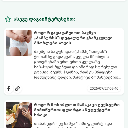
ასევე დაგაინტერესებთ:
როგორ გადავაჩვიოთ ბავშვი
„პამპერსს“: დეტალური გზამკვლევი
მშობლებისთვის
ბავშვის საფენიდან („პამპერსიდან“)
ქოთანზე გადაყვანა ყველა მშობლის
ცხოვრებაში ერთ-ერთი ყველაზე
საპასუხისმგებლო და ხშირად სტრესული
ეტაპია. ბევრს ჰგონია, რომ ეს პროცესი
რამდენიმე დღეში, მარტივი ბრძანებებით
წყდება, თუმცა სინამდვილეში ეს არის
გთავაზობთ დეტალურ გზამკვლევს, თუ
ფიზიოლოგიური და ფსიქოლოგიური
როგორ გახადოთ ეს პროცესი
2026/07/27 09:46
მომწიფების პროცესი, რომელიც
უმტკივნეულო როგორც ბავშვისთვის,
ინდივიდუალურ მიდგომასა და
ისე თქვენთვის.
მოთმინებას მოითხოვს.
როგორ მოხიბლოთ მამაკაცი ტექსტური
მიმოწერით: ფლირტის 8 ეფექტური
ხრიკი
თანამედროვე სამყაროში ფლირტი და