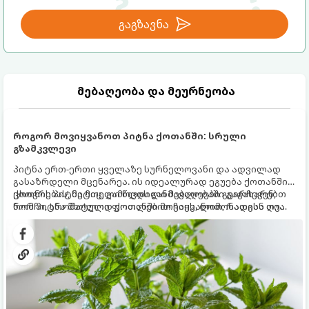
გაგზავნა
მებაღეობა და მეურნეობა
როგორ მოვიყვანოთ პიტნა ქოთანში: სრული
გზამკვლევი
პიტნა ერთ-ერთი ყველაზე სურნელოვანი და ადვილად
გასაზრდელი მცენარეა. ის იდეალურად ეგუება ქოთანში
ცხოვრებას, მეტიც, გამოცდილი მებაღეები გვირჩევენ,
ქოთნის პიტნა მთელი წლის განმავლობაში გაგახარებთ
რომ პიტნა მხოლოდ ქოთანში მოვიყვანოთ, რადგან ღია
ნორჩი, არომატული ფოთლებით ჩაის, ლიმონათისა თუ
გრუნტში (ბაღში) დარგვისას ის ფესვებით ძალიან
კერძებისთვის.
სწრაფად ვრცელდება და სხვა მცენარეებს ავიწროებს.