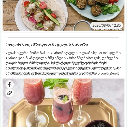
2026/08/06 12:35
როგორ მოვამზადოთ მაყვლის მიმოზა
კლასიკური მიმოზას ეს არომატული, ულამაზესი იისფერი
ვარიაცია ნამდვილი მშვენებაა ბრანჩებისთვის, უქმეების
დილისთვის ან სადღესასწაულო წვეულებებისთვის.
ეს სასმელი მზადდება სულ რაღაც 10 წუთში და მის
ახალი მაყვლის ტკბილ-მჟავე გემო, ლაიმის ციტრუსოვანი
მომზადებას მინიმალური ინგრედიენტები სჭირდება.
არომატი და ცქრიალა ღვინის ბუშტუკები ქმნის საოცრად
მომზადების დრო: 10 წუთი ულუფა: 4–6 პორცია
დახვეწილ და მაგრილებელ კოქტეილს.