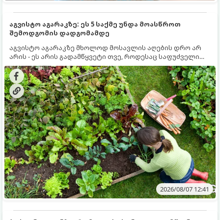
აგვისტო აგარაკზე: ეს 5 საქმე უნდა მოასწროთ
შემოდგომის დადგომამდე
აგვისტო აგარაკზე მხოლოდ მოსავლის აღების დრო არ
არის - ეს არის გადამწყვეტი თვე, როდესაც საფუძველი
ეყრება მომავალი წლის მოსავალს და ბაღი მზადდება
შემოდგომა-ზამთრის სეზონისთვის. იმისათვის, რომ
ნიადაგმა ენერგია აღიდგინოს, ხოლო მცენარეებმა
ზამთარს გაუძლონ, აგვისტოს ბოლომდე 5
მნიშვნელოვანი საქმის გაკეთება უნდა მოასწროთ:
2026/08/07 12:41