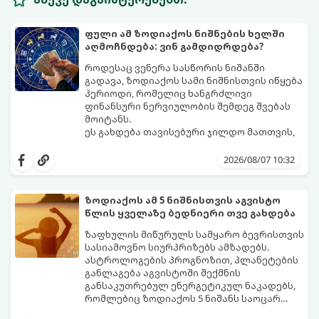
ფული ამ ზოდიაქოს ნიშნების ხელში
აღმოჩნდება: ვინ გამდიდრდება?
როდესაც ვენერა სასწორის ნიშანში
გადავა, ზოდიაქოს სამი ნიშნისთვის იწყება
პერიოდი, რომელიც ხანგრძლივი
ფინანსური ნერვიულობის შემდეგ შვებას
მოიტანს.
ეს გახდება თავისებური ჯილდო მათთვის,
ვინც დიდხანს შრომობდა, მოთმინებას
იჩენდა და სირთულეების მიუხედავად წინ
2026/08/07 10:32
სვლას განაგრძობდა. ბევრი მიეჩვია
სტაბილურობისთვის ბრძოლას,
სურვილების გადადებასა და ხარჯების
ზოდიაქოს ამ 5 ნიშნისთვის აგვისტო
მკაცრ კონტროლს. თუმცა, ახლა სიტუაცია
პრობლემები, რომლებიც უსასრულო
წლის ყველაზე ბედნიერი თვე გახდება
თანდათან შეიცვლება.
გეგონათ, უკან დაიხევს, ამასთან ერთად კი
გაჩნდება მეტი ნდობა მომავლის მიმართ.
ზაფხულის მიწურულს სამყარო ბევრისთვის
რთული პერიოდის შემდეგ ეს ნიშნები
სასიამოვნო სიურპრიზებს ამზადებს.
შეძლებენ ამოისუნთქონ და დაინახონ
ასტროლოგების პროგნოზით, პლანეტების
ახალი შესაძლებლობები.
განლაგება აგვისტოში შექმნის
განსაკუთრებულ ენერგეტიკულ ნაკადებს,
რომლებიც ზოდიაქოს 5 ნიშანს საოცარ
იღბალს, ჰარმონიასა და წარმატებას
მათთვის აგვისტო გარდამტეხი და წლის