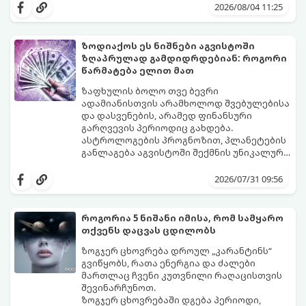
მოუტანს.
ყველაზე ბედნიერი თვე აღმოჩნდება.
2026/08/04 11:25
გაიგეთ, მოხვდით თუ არა ამ იღბლიანთა
შორის:
ზოდიაქოს ეს ნიშნები აგვისტოში
ზღაპრულად გამდიდრდებიან: როგორი
წარმატება ელით მათ
ზაფხულის ბოლო თვე ბევრი
ადამიანისთვის არამხოლოდ შვებულებისა
და დასვენების, არამედ ფინანსური
გარღვევის პერიოდიც გახდება.
ასტროლოგების პროგნოზით, პლანეტების
განლაგება აგვისტოში შექმნის უნიკალურ
ენერგეტიკულ ნაკადებს, რომლებიც
გაიგეთ, მოხვდით თუ არა იმ იღბლიანთა
ზოდიაქოს 4 ნიშანს ფინანსური წარმატების
შორის, ვისაც აგვისტოში ფინანსური
2026/07/31 09:56
მიღწევასა და შემოსავლების
იღბალი გაუღიმებს:
საგრძნობლად გაზრდაში დაეხმარება.
როგორია 5 ნიშანი იმისა, რომ სამყარო
თქვენს დაცვას ცდილობს
ზოგჯერ ცხოვრება დროულ „კარანტინს“
გვიწყობს, რათა ენერგია და ძალები
მართლაც ჩვენი კუთვნილი რაღაცისთვის
შევინარჩუნოთ.
ზოგჯერ ცხოვრებაში დგება პერიოდი,