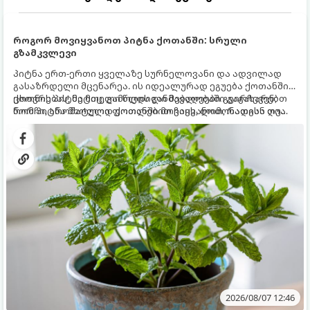
როგორ მოვიყვანოთ პიტნა ქოთანში: სრული
გზამკვლევი
პიტნა ერთ-ერთი ყველაზე სურნელოვანი და ადვილად
გასაზრდელი მცენარეა. ის იდეალურად ეგუება ქოთანში
ცხოვრებას, მეტიც, გამოცდილი მებაღეები გვირჩევენ,
ქოთნის პიტნა მთელი წლის განმავლობაში გაგახარებთ
რომ პიტნა მხოლოდ ქოთანში მოვიყვანოთ, რადგან ღია
ნორჩი, არომატული ფოთლებით ჩაის, ლიმონათისა თუ
გრუნტში (ბაღში) დარგვისას ის ფესვებით ძალიან
კერძებისთვის.
სწრაფად ვრცელდება და სხვა მცენარეებს ავიწროებს.
2026/08/07 12:46