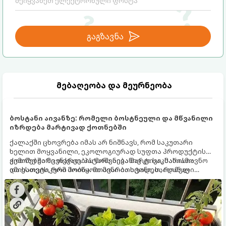
გაგზავნა
მებაღეობა და მეურნეობა
ბოსტანი აივანზე: რომელი ბოსტნეული და მწვანილი
იზრდება მარტივად ქოთნებში
ქალაქში ცხოვრება იმას არ ნიშნავს, რომ საკუთარი
ხელით მოყვანილი, ეკოლოგიურად სუფთა პროდუქტის
გემოზე უარი თქვათ. პატარა აივანიც კი საკმარისია
ქოთნებში მცენარეების მოშენება მარტივი, სასიამოვნო
იმისათვის, რომ მოიწყოთ მინი-ბოსტანი, საიდანაც
და ესთეტიკური ჰობია. მთავარია იცოდეთ, რომელი
ყოველდღიურად ახალ, არომატულ მწვანილსა და
კულტურები ეგუებიან ქოთნის პირობებს ყველაზე კარგად
ბოსტნეულს მოკრეფთ.
და როგორ მოუაროთ მათ სწორად.