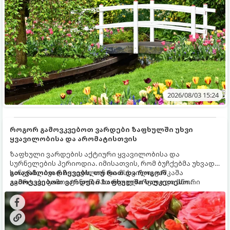
2026/08/03 15:24
როგორ გამოვკვებოთ ვარდები ზაფხულში უხვი
ყვავილობისა და არომატისთვის
ზაფხული ვარდების აქტიური ყვავილობისა და
სურნელების პერიოდია. იმისათვის, რომ ბუჩქებმა უხვად,
ხანგრძლივად იყვავილონ და მსხვილი, კაშკაშა
გთავაზობთ რჩევებს, თუ რით და როგორ
კვირტები გამოიტანონ, მათ რეგულარული და სწორი
გამოვკვებოთ ვარდები ზაფხულში საუკეთესო
გამოკვება სჭირდებათ. ზაფხულის პერიოდში მცენარის
შედეგის მისაღწევად:
მოთხოვნილებები იცვლება, ამიტომ მნიშვნელოვანია
ვიცოდეთ, რომელი სასუქები გამოიყენება ამ დროს.