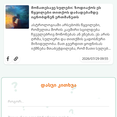
ხოლო ადამიანები, რომლებსაც
ახლობლებად ვთვლიდით, უეცრად მიდიან.
აი, 5 აშკარა ნიშანი იმისა, რომ
მონათესავე სულები: ზოდიაქოს ეს
ასეთ მომენტებში ადვილია
მომხდარი მარცხი სასჯელი კი არა,
წყვილები თითქოს დაბადებამდე
სასოწარკვეთილებაში ჩავარდნა. თუმცა
თქვენი დაცვისკენ მიმართული
იცნობდნენ ერთმანეთს
ეზოთერიკასა და ფსიქოლოგიაში ეს
სამყაროს მცდელობაა:
ფენომენი ხშირად სხვანაირად
ასტროლოგიაში არსებობს წყვილები,
განიხილება: როგორც სამყაროს (ან ჩვენი
რომელთა შორის კავშირი სცილდება
არაცნობიერის) ფარული დამცავი
ჩვეულებრივ მოწონებას ან ვნებას. ეს არის
მექანიზმების მუშაობა, რომელთაც
ღრმა, სულიერი და თითქმის ჯადოსნური
რეალური, მაგრამ ჯერ კიდევ უხილავი
მიზიდულობა. მათ გვერდით ყოფნისას
საფრთხისგან შორს მივყავართ.
იქმნება შთაბეჭდილება, რომ მათი სულები
ერთმანეთს ჯერ კიდევ ამ ქვეყნად
გთავაზობთ ზოდიაქოს ნიშნების იმ
მოვლენამდე შეხვდნენ.
იდეალურ წყვილებს, რომლებიც
2026/07/29 09:55
ერთმანეთისთვის ნამდვილ
მონათესავე სულებს წარმოადგენენ:
დასვი კითხვა