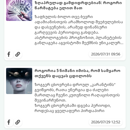
ზღაპრულად გამდიდრდებიან: როგორი
წარმატება ელით მათ
ზაფხულის ბოლო თვე ბევრი
ადამიანისთვის არამხოლოდ შვებულებისა
და დასვენების, არამედ ფინანსური
გარღვევის პერიოდიც გახდება.
ასტროლოგების პროგნოზით, პლანეტების
განლაგება აგვისტოში შექმნის უნიკალურ
ენერგეტიკულ ნაკადებს, რომლებიც
გაიგეთ, მოხვდით თუ არა იმ იღბლიანთა
ზოდიაქოს 4 ნიშანს ფინანსური წარმატების
შორის, ვისაც აგვისტოში ფინანსური
2026/07/31 09:56
მიღწევასა და შემოსავლების
იღბალი გაუღიმებს:
საგრძნობლად გაზრდაში დაეხმარება.
როგორია 5 ნიშანი იმისა, რომ სამყარო
თქვენს დაცვას ცდილობს
ზოგჯერ ცხოვრება დროულ „კარანტინს“
გვიწყობს, რათა ენერგია და ძალები
მართლაც ჩვენი კუთვნილი რაღაცისთვის
შევინარჩუნოთ.
ზოგჯერ ცხოვრებაში დგება პერიოდი,
როდესაც ყველაფერი პირდაპირი
მნიშვნელობით ხელიდან გვეცლება:
იშლება მნიშვნელოვანი გარიგებები,
2026/07/29 12:52
უქმდება დიდხანს ნანატრი მოგზაურობები,