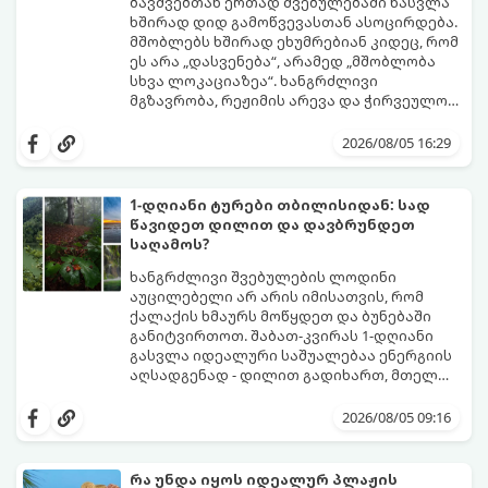
ბავშვებთან ერთად შვებულებაში წასვლა
ხშირად დიდ გამოწვევასთან ასოცირდება.
მშობლებს ხშირად ეხუმრებიან კიდეც, რომ
ეს არა „დასვენება“, არამედ „მშობლობა
სხვა ლოკაციაზეა“. ხანგრძლივი
მგზავრობა, რეჟიმის არევა და ჭირვეულობა
ხშირად სტრესის წყაროდ იქცევა.
თუმცა, სწორი დაგეგმვითა და რამდენიმე
პრაქტიკული ხრიკით სრულიად
2026/08/05 16:29
შესაძლებელია, რომ შვებულებამ
არამხოლოდ პატარებს, არამედ
მშობლებსაც მოუტანოს ნამდვილი
1-დღიანი ტურები თბილისიდან: სად
განტვირთვა.
წავიდეთ დილით და დავბრუნდეთ
საღამოს?
ხანგრძლივი შვებულების ლოდინი
აუცილებელი არ არის იმისათვის, რომ
ქალაქის ხმაურს მოწყდეთ და ბუნებაში
განიტვირთოთ. შაბათ-კვირას 1-დღიანი
გასვლა იდეალური საშუალებაა ენერგიის
აღსადგენად - დილით გადიხართ, მთელ
დღეს სუფთა ჰაერზე ატარებთ, საღამოს კი
გთავაზობთ 4 საუკეთესო, ბიუჯეტურ და
უკვე საკუთარ საწოლში გძინავთ.
მარტივ მარშრუტს თბილისიდან,
2026/08/05 09:16
რომლებიც დიდ დროსა და ფინანსებს არ
მოითხოვს.
რა უნდა იყოს იდეალურ პლაჟის