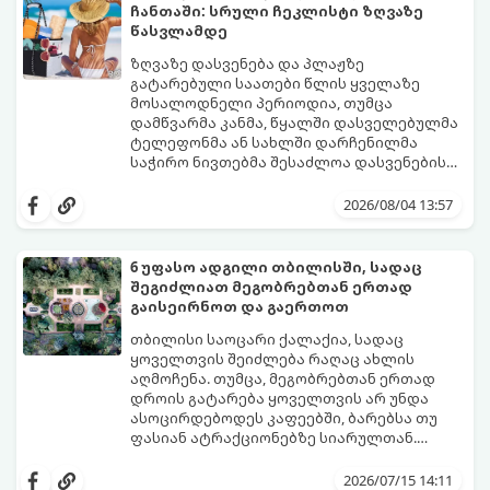
ჩანთაში: სრული ჩეკლისტი ზღვაზე
წასვლამდე
ზღვაზე დასვენება და პლაჟზე
გატარებული საათები წლის ყველაზე
მოსალოდნელი პერიოდია, თუმცა
დამწვარმა კანმა, წყალში დასველებულმა
ტელეფონმა ან სახლში დარჩენილმა
საჭირო ნივთებმა შესაძლოა დასვენების
განწყობა საგრძნობლად გაგიფუჭოთ.
იმისათვის, რომ პლაჟზე თავი სრულიად
კომფორტულად იგრძნოთ და არაფერი
2026/08/04 13:57
გამოგრჩეთ, შევადგინეთ იდეალური
პლაჟის ჩანთის სრული ჩეკლისტი.
6 უფასო ადგილი თბილისში, სადაც
შეგიძლიათ მეგობრებთან ერთად
გაისეირნოთ და გაერთოთ
თბილისი საოცარი ქალაქია, სადაც
ყოველთვის შეიძლება რაღაც ახლის
აღმოჩენა. თუმცა, მეგობრებთან ერთად
დროის გატარება ყოველთვის არ უნდა
ასოცირდებოდეს კაფეებში, ბარებსა თუ
ფასიან ატრაქციონებზე სიარულთან.
ხანდახან საუკეთესო მოგონებები
თუ გსურთ ბიუჯეტის დაზოგვა, სუფთა
სრულიად უფასო, ღია და ესთეტიკურ
ჰაერზე გასეირნება, საინტერესო
2026/07/15 14:11