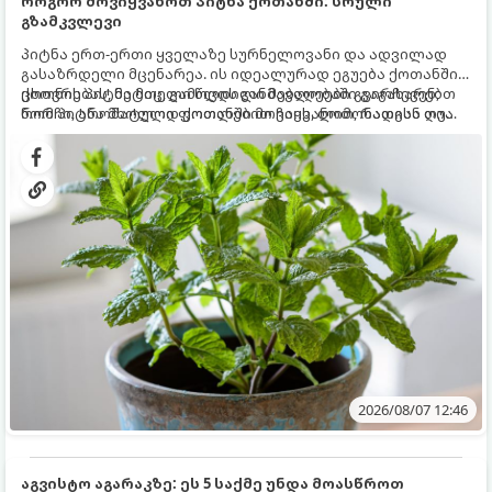
როგორ მოვიყვანოთ პიტნა ქოთანში: სრული
გზამკვლევი
პიტნა ერთ-ერთი ყველაზე სურნელოვანი და ადვილად
გასაზრდელი მცენარეა. ის იდეალურად ეგუება ქოთანში
ცხოვრებას, მეტიც, გამოცდილი მებაღეები გვირჩევენ,
ქოთნის პიტნა მთელი წლის განმავლობაში გაგახარებთ
რომ პიტნა მხოლოდ ქოთანში მოვიყვანოთ, რადგან ღია
ნორჩი, არომატული ფოთლებით ჩაის, ლიმონათისა თუ
გრუნტში (ბაღში) დარგვისას ის ფესვებით ძალიან
კერძებისთვის.
სწრაფად ვრცელდება და სხვა მცენარეებს ავიწროებს.
2026/08/07 12:46
აგვისტო აგარაკზე: ეს 5 საქმე უნდა მოასწროთ