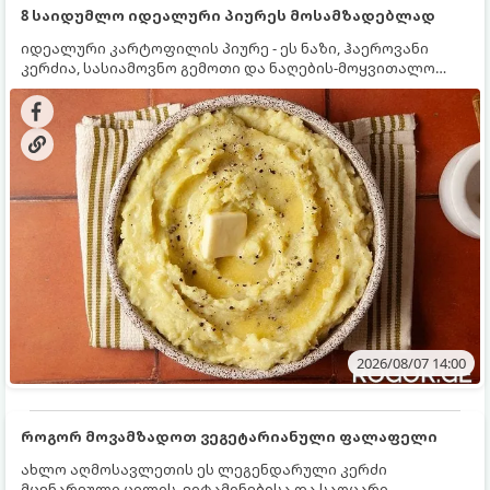
8 საიდუმლო იდეალური პიურეს მოსამზადებლად
იდეალური კარტოფილის პიურე - ეს ნაზი, ჰაეროვანი
კერძია, სასიამოვნო გემოთი და ნაღების-მოყვითალო
ფერით. მისი მომზადება ძალიან მარტივია, მაგრამ
არსებობს რამდენიმე საიდუმლო, რომლებიც უნდა
იცოდეთ, რომ პიურე იდეალურად გემრიელი გამოვიდეს.
2026/08/07 14:00
როგორ მოვამზადოთ ვეგეტარიანული ფალაფელი
ახლო აღმოსავლეთის ეს ლეგენდარული კერძი
მცენარეული ცილის, ვიტამინებისა და საოცარი