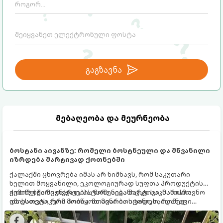
გაგზავნა
მებაღეობა და მეურნეობა
ბოსტანი აივანზე: რომელი ბოსტნეული და მწვანილი
იზრდება მარტივად ქოთნებში
ქალაქში ცხოვრება იმას არ ნიშნავს, რომ საკუთარი
ხელით მოყვანილი, ეკოლოგიურად სუფთა პროდუქტის
გემოზე უარი თქვათ. პატარა აივანიც კი საკმარისია
ქოთნებში მცენარეების მოშენება მარტივი, სასიამოვნო
იმისათვის, რომ მოიწყოთ მინი-ბოსტანი, საიდანაც
და ესთეტიკური ჰობია. მთავარია იცოდეთ, რომელი
ყოველდღიურად ახალ, არომატულ მწვანილსა და
კულტურები ეგუებიან ქოთნის პირობებს ყველაზე კარგად
ბოსტნეულს მოკრეფთ.
და როგორ მოუაროთ მათ სწორად.