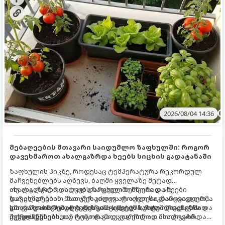
2026/08/04 14:36
მებაღეების მთავარი საიდუმლო ზაფხულში: როგორ
დავეხმაროთ ახალგაზრდა ხეებს სიცხის გადატანაში
ზაფხულის პიკზე, როდესაც ტემპერატურა რეკორდულ
მაჩვენებლებს აღწევს, ბაღში ყველაზე მეტად
ახალგაზრდა, ახლად დარგული ნერგები და ხეები
თუ ახალგაზრდა ხეებს ზაფხულში სწორად არ
ზარალდებიან. მათ ჯერ კიდევ არ აქვთ საკმარისად ღრმა
დავეხმარებით, მათ შესაძლოა ფოთლები დასცვივდეთ,
და განვითარებული ფესვთა სისტემა, რათა ნიადაგის
ხმობა დაიწყონ ან ზამთრის ყინვებს სუსტი ორგანიზმით
გთავაზობთ მებაღეების გამოცდილ საიდუმლოებებსა და
ქვედა ფენებიდან ტენი დამოუკიდებლად მოიპოვონ.
შეხვდნენ.
ოქროს წესებს, თუ როგორ გადავარჩინოთ ახალგაზრდა