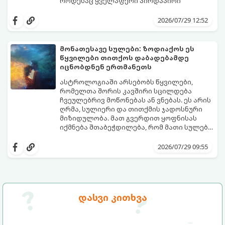
როდესაც ყველაფერი პირდაპირი
მნიშვნელობით ხელიდან გვეცლება:
იშლება მნიშვნელოვანი გარიგებები,
2026/07/29 12:52
უქმდება დიდხანს ნანატრი მოგზაურობები,
ხოლო ადამიანები, რომლებსაც
ახლობლებად ვთვლიდით, უეცრად მიდიან.
აი, 5 აშკარა ნიშანი იმისა, რომ
მონათესავე სულები: ზოდიაქოს ეს
ასეთ მომენტებში ადვილია
მომხდარი მარცხი სასჯელი კი არა,
წყვილები თითქოს დაბადებამდე
სასოწარკვეთილებაში ჩავარდნა. თუმცა
თქვენი დაცვისკენ მიმართული
იცნობდნენ ერთმანეთს
ეზოთერიკასა და ფსიქოლოგიაში ეს
სამყაროს მცდელობაა:
ფენომენი ხშირად სხვანაირად
ასტროლოგიაში არსებობს წყვილები,
განიხილება: როგორც სამყაროს (ან ჩვენი
რომელთა შორის კავშირი სცილდება
არაცნობიერის) ფარული დამცავი
ჩვეულებრივ მოწონებას ან ვნებას. ეს არის
მექანიზმების მუშაობა, რომელთაც
ღრმა, სულიერი და თითქმის ჯადოსნური
რეალური, მაგრამ ჯერ კიდევ უხილავი
მიზიდულობა. მათ გვერდით ყოფნისას
საფრთხისგან შორს მივყავართ.
იქმნება შთაბეჭდილება, რომ მათი სულები
ერთმანეთს ჯერ კიდევ ამ ქვეყნად
გთავაზობთ ზოდიაქოს ნიშნების იმ
მოვლენამდე შეხვდნენ.
იდეალურ წყვილებს, რომლებიც
2026/07/29 09:55
ერთმანეთისთვის ნამდვილ
მონათესავე სულებს წარმოადგენენ:
დასვი კითხვა