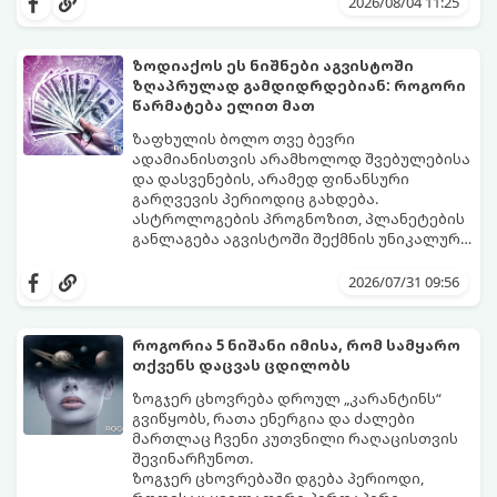
2026/08/04 11:25
გაიგეთ, მოხვდით თუ არა ამ იღბლიანთა
შორის:
ზოდიაქოს ეს ნიშნები აგვისტოში
ზღაპრულად გამდიდრდებიან: როგორი
წარმატება ელით მათ
ზაფხულის ბოლო თვე ბევრი
ადამიანისთვის არამხოლოდ შვებულებისა
და დასვენების, არამედ ფინანსური
გარღვევის პერიოდიც გახდება.
ასტროლოგების პროგნოზით, პლანეტების
განლაგება აგვისტოში შექმნის უნიკალურ
ენერგეტიკულ ნაკადებს, რომლებიც
გაიგეთ, მოხვდით თუ არა იმ იღბლიანთა
ზოდიაქოს 4 ნიშანს ფინანსური წარმატების
შორის, ვისაც აგვისტოში ფინანსური
2026/07/31 09:56
მიღწევასა და შემოსავლების
იღბალი გაუღიმებს:
საგრძნობლად გაზრდაში დაეხმარება.
როგორია 5 ნიშანი იმისა, რომ სამყარო
თქვენს დაცვას ცდილობს
ზოგჯერ ცხოვრება დროულ „კარანტინს“
გვიწყობს, რათა ენერგია და ძალები
მართლაც ჩვენი კუთვნილი რაღაცისთვის
შევინარჩუნოთ.
ზოგჯერ ცხოვრებაში დგება პერიოდი,