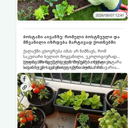
2026/08/07 12:41
ბოსტანი აივანზე: რომელი ბოსტნეული და
მწვანილი იზრდება მარტივად ქოთნებში
ქალაქში ცხოვრება იმას არ ნიშნავს, რომ
საკუთარი ხელით მოყვანილი, ეკოლოგიურად
სუფთა პროდუქტის გემოზე უარი თქვათ. პატარა
ქოთნებში მცენარეების მოშენება მარტივი,
აივანიც კი საკმარისია იმისათვის, რომ
სასიამოვნო და ესთეტიკური ჰობია. მთავარია
მოიწყოთ მინი-ბოსტანი, საიდანაც
იცოდეთ, რომელი კულტურები ეგუებიან
ყოველდღიურად ახალ, არომატულ მწვანილსა
ქოთნის პირობებს ყველაზე კარგად და როგორ
და ბოსტნეულს მოკრეფთ.
მოუაროთ მათ სწორად.