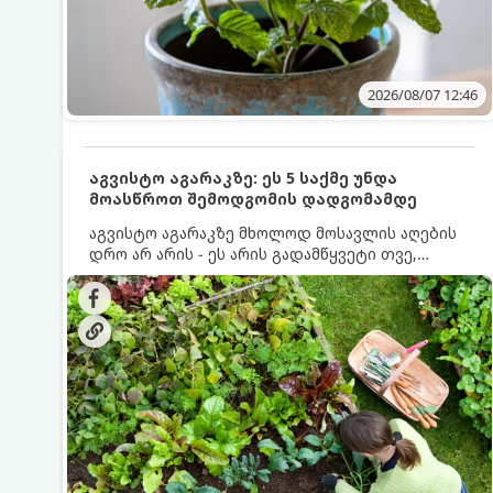
2026/08/07 12:46
აგვისტო აგარაკზე: ეს 5 საქმე უნდა
მოასწროთ შემოდგომის დადგომამდე
აგვისტო აგარაკზე მხოლოდ მოსავლის აღების
დრო არ არის - ეს არის გადამწყვეტი თვე,
როდესაც საფუძველი ეყრება მომავალი წლის
მოსავალს და ბაღი მზადდება შემოდგომა-
ზამთრის სეზონისთვის. იმისათვის, რომ
ნიადაგმა ენერგია აღიდგინოს, ხოლო
მცენარეებმა ზამთარს გაუძლონ, აგვისტოს
ბოლომდე 5 მნიშვნელოვანი საქმის გაკეთება
უნდა მოასწროთ: