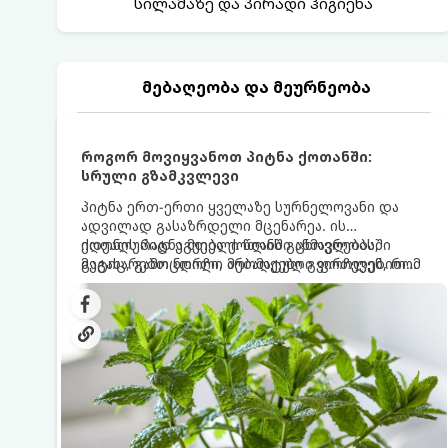
სილამაზე და პირადი ჰიგიენა
მებაღეობა და მეურნეობა
როგორ მოვიყვანოთ პიტნა ქოთანში:
სრული გზამკვლევი
პიტნა ერთ-ერთი ყველაზე სურნელოვანი და
ადვილად გასაზრდელი მცენარეა. ის
იდეალურად ეგუება ქოთანში ცხოვრებას,
ქოთნის პიტნა მთელი წლის განმავლობაში
მეტიც, გამოცდილი მებაღეები გვირჩევენ, რომ
გაგახარებთ ნორჩი, არომატული ფოთლებით
პიტნა მხოლოდ ქოთანში მოვიყვანოთ, რადგან
ჩაის, ლიმონათისა თუ კერძებისთვის.
ღია გრუნტში (ბაღში) დარგვისას ის ფესვებით
ძალიან სწრაფად ვრცელდება და სხვა
მცენარეებს ავიწროებს.