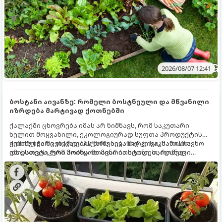
2026/08/07 12:41
ბოსტანი აივანზე: რომელი ბოსტნეული და მწვანილი
იზრდება მარტივად ქოთნებში
ქალაქში ცხოვრება იმას არ ნიშნავს, რომ საკუთარი
ხელით მოყვანილი, ეკოლოგიურად სუფთა პროდუქტის
გემოზე უარი თქვათ. პატარა აივანიც კი საკმარისია
ქოთნებში მცენარეების მოშენება მარტივი, სასიამოვნო
იმისათვის, რომ მოიწყოთ მინი-ბოსტანი, საიდანაც
და ესთეტიკური ჰობია. მთავარია იცოდეთ, რომელი
ყოველდღიურად ახალ, არომატულ მწვანილსა და
კულტურები ეგუებიან ქოთნის პირობებს ყველაზე კარგად
ბოსტნეულს მოკრეფთ.
და როგორ მოუაროთ მათ სწორად.