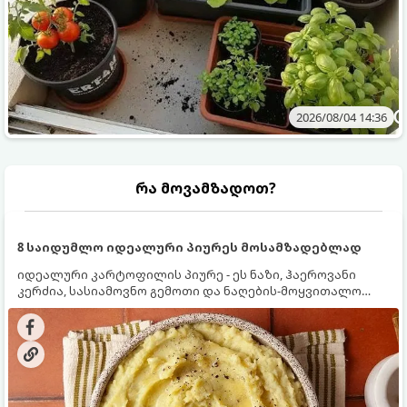
2026/08/04 14:36
რა მოვამზადოთ?
8 საიდუმლო იდეალური პიურეს მოსამზადებლად
იდეალური კარტოფილის პიურე - ეს ნაზი, ჰაეროვანი
კერძია, სასიამოვნო გემოთი და ნაღების-მოყვითალო
ფერით. მისი მომზადება ძალიან მარტივია, მაგრამ
არსებობს რამდენიმე საიდუმლო, რომლებიც უნდა
იცოდეთ, რომ პიურე იდეალურად გემრიელი გამოვიდეს.