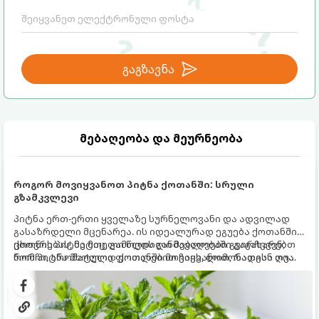
გაგზავნა
მებაღეობა და მეურნეობა
როგორ მოვიყვანოთ პიტნა ქოთანში: სრული
გზამკვლევი
პიტნა ერთ-ერთი ყველაზე სურნელოვანი და ადვილად
გასაზრდელი მცენარეა. ის იდეალურად ეგუება ქოთანში
ცხოვრებას, მეტიც, გამოცდილი მებაღეები გვირჩევენ,
ქოთნის პიტნა მთელი წლის განმავლობაში გაგახარებთ
რომ პიტნა მხოლოდ ქოთანში მოვიყვანოთ, რადგან ღია
ნორჩი, არომატული ფოთლებით ჩაის, ლიმონათისა თუ
გრუნტში (ბაღში) დარგვისას ის ფესვებით ძალიან
კერძებისთვის.
სწრაფად ვრცელდება და სხვა მცენარეებს ავიწროებს.