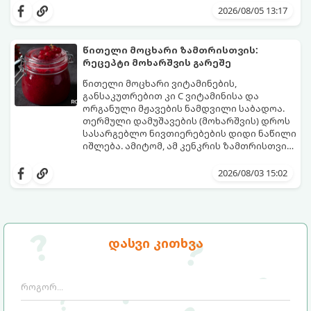
საოცრად დახვეწილ და მაგრილებელ
და მის მომზადებას მინიმალური
2026/08/05 13:17
კოქტეილს.
ინგრედიენტები სჭირდება.
მომზადების დრო: 10 წუთი ულუფა: 4–6
პორცია
წითელი მოცხარი ზამთრისთვის:
რეცეპტი მოხარშვის გარეშე
წითელი მოცხარი ვიტამინების,
განსაკუთრებით კი C ვიტამინისა და
ორგანული მჟავების ნამდვილი საბადოა.
თერმული დამუშავების (მოხარშვის) დროს
სასარგებლო ნივთიერებების დიდი ნაწილი
იშლება. ამიტომ, ამ კენკრის ზამთრისთვის
შესანახად საუკეთესო გზა „ცოცხალი ჯემის“
ეს მეთოდი ინარჩუნებს მოცხარის
მომზადებაა - მოხარშვის გარეშე.
ბუნებრივ, კაშკაშა გემოს, არომატს და
2026/08/03 15:02
ყველა სასარგებლო თვისებას.
დასვი კითხვა