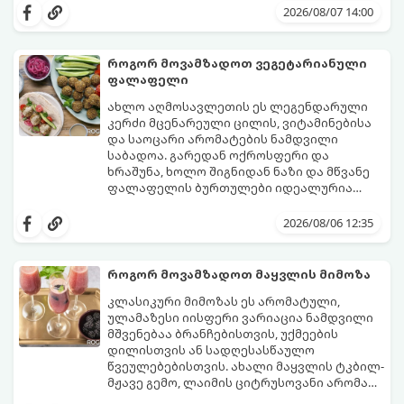
2026/08/07 14:00
როგორ მოვამზადოთ ვეგეტარიანული
ფალაფელი
ახლო აღმოსავლეთის ეს ლეგენდარული
კერძი მცენარეული ცილის, ვიტამინებისა
და საოცარი არომატების ნამდვილი
საბადოა. გარედან ოქროსფერი და
ხრაშუნა, ხოლო შიგნიდან ნაზი და მწვანე
ფალაფელის ბურთულები იდეალურია
პიტაში (არაბულ პურში) ჩასადებად,
ამ რეცეპტის მთავარი საიდუმლო იმაში
სალათებთან ერთად ან ტახინის (სესამის)
მდგომარეობს, რომ გამოიყენება
2026/08/06 12:35
სოუსთან მირთმევისთვის.
გამომშრალი და ჩამბალი მუხუდო და არა
დაკონსერვებული, რათა ბურთულებმა
შეწვისას ფორმა იდეალურად შეინარჩუნოს
როგორ მოვამზადოთ მაყვლის მიმოზა
და არ დაიშალოს.
მომზადების დრო: 20 წუთი (დამატებით
კლასიკური მიმოზას ეს არომატული,
მუხუდოს ჩალბობის დრო: 12-24 საათი)
ულამაზესი იისფერი ვარიაცია ნამდვილი
შეწვის დრო: 10–15 წუთი ულუფა: 20–24 ცალი
მშვენებაა ბრანჩებისთვის, უქმეების
ბურთულა (4–6 პორცია)
დილისთვის ან სადღესასწაულო
წვეულებებისთვის. ახალი მაყვლის ტკბილ-
მჟავე გემო, ლაიმის ციტრუსოვანი არომატი
და ცქრიალა ღვინის ბუშტუკები ქმნის
ეს სასმელი მზადდება სულ რაღაც 10 წუთში