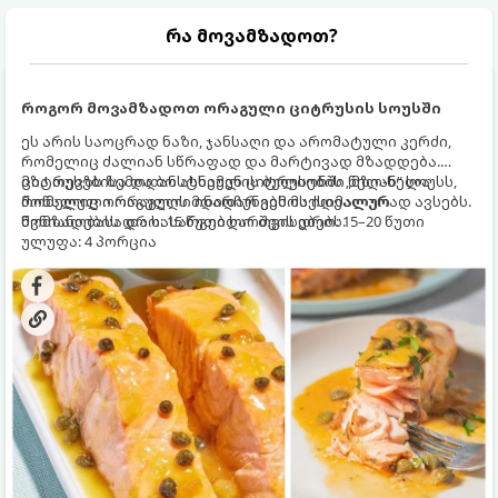
რა მოვამზადოთ?
როგორ მოვამზადოთ ორაგული ციტრუსის სოუსში
ეს არის საოცრად ნაზი, ჯანსაღი და არომატული კერძი,
რომელიც ძალიან სწრაფად და მარტივად მზადდება.
ციტრუსებისა და ბოსტნეულის ბულიონში ნელ-ნელა
მზა თევზს ზემოდან ასხამენ ციტრუსების „მზიან“ სოუსს,
მოწალული ორაგული ინარჩუნებს მაქსიმალურ
რომელიც ორაგულის მდიდარ გემოს იდეალურად ავსებს.
წვნიანობასა და სასარგებლო თვისებებს.
მომზადების დრო: 15 წუთი ხარშვის დრო: 15–20 წუთი
ულუფა: 4 პორცია