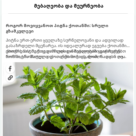
მებაღეობა და მეურნეობა
როგორ მოვიყვანოთ პიტნა ქოთანში: სრული
გზამკვლევი
პიტნა ერთ-ერთი ყველაზე სურნელოვანი და ადვილად
გასაზრდელი მცენარეა. ის იდეალურად ეგუება ქოთანში
ცხოვრებას, მეტიც, გამოცდილი მებაღეები გვირჩევენ,
ქოთნის პიტნა მთელი წლის განმავლობაში გაგახარებთ
რომ პიტნა მხოლოდ ქოთანში მოვიყვანოთ, რადგან ღია
ნორჩი, არომატული ფოთლებით ჩაის, ლიმონათისა თუ
გრუნტში (ბაღში) დარგვისას ის ფესვებით ძალიან
კერძებისთვის.
სწრაფად ვრცელდება და სხვა მცენარეებს ავიწროებს.