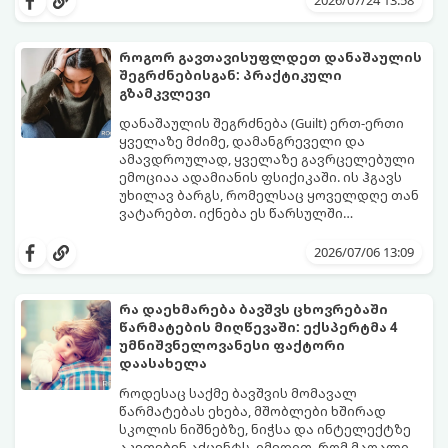
თქვენს ყოველ შეტყობინებას, გამოიყენეთ
ფსიქოლოგიაზე დაფუძნებული ეს 10 ოქროს
წესი:
როგორ გავთავისუფლდეთ დანაშაულის
შეგრძნებისგან: პრაქტიკული
გზამკვლევი
დანაშაულის შეგრძნება (Guilt) ერთ-ერთი
ყველაზე მძიმე, დამანგრეველი და
ამავდროულად, ყველაზე გავრცელებული
ემოციაა ადამიანის ფსიქიკაში. ის ჰგავს
უხილავ ბარგს, რომელსაც ყოველდღე თან
ვატარებთ. იქნება ეს წარსულში
დაშვებული შეცდომა, ვინმესთვის გულის
ფსიქოთერაპიაში მიიჩნევა, რომ
ტკენა, ოჯახის წევრებისთვის
დანაშაულის გრძნობას აქვს თავისი
2026/07/06 13:09
არასაკმარისი დროის დათმობა თუ
დადებითი, ევოლუციური ფუნქციაც ის
საკუთარი თავის მიმართ წაყენებული
გვკარნახობს, როდის დავარღვიეთ
გადაჭარბებული მოთხოვნები
საკუთარი თუ საზოგადოებრივი მორალური
რა დაეხმარება ბავშვს ცხოვრებაში
-დანაშაულის განცდა შიგნიდან ფიტავს
კოდექსი. თუმცა, როდესაც ეს ემოცია
წარმატების მიღწევაში: ექსპერტმა 4
ადამიანს და ართმევს მას აწმყოთი
ქრონიკულ ფორმას იღებს, ის ნევროზულ,
გთავაზობთ პრაქტიკულ, ფსიქოლოგიურ
უმნიშვნელოვანესი ფაქტორი
ტკბობის უნარს.
ტოქსიკურ სინდრომად იქცევა.
გზამკვლევს, თუ როგორ დაამუშაოთ
დაასახელა
წარსულის შეცდომები და
გათავისუფლდეთ ამ მძიმე ტვირთისგან:
როდესაც საქმე ბავშვის მომავალ
წარმატებას ეხება, მშობლები ხშირად
სკოლის ნიშნებზე, ნიჭსა და ინტელექტზე
აკეთებენ აქცენტს. იმედით, რომ მაღალი