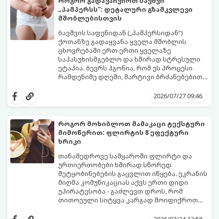
როგორ გადავაჩვიოთ ბავშვი
„პამპერსს“: დეტალური გზამკვლევი
მშობლებისთვის
ბავშვის საფენიდან („პამპერსიდან“)
ქოთანზე გადაყვანა ყველა მშობლის
ცხოვრებაში ერთ-ერთი ყველაზე
საპასუხისმგებლო და ხშირად სტრესული
ეტაპია. ბევრს ჰგონია, რომ ეს პროცესი
რამდენიმე დღეში, მარტივი ბრძანებებით
წყდება, თუმცა სინამდვილეში ეს არის
გთავაზობთ დეტალურ გზამკვლევს, თუ
ფიზიოლოგიური და ფსიქოლოგიური
როგორ გახადოთ ეს პროცესი
2026/07/27 09:46
მომწიფების პროცესი, რომელიც
უმტკივნეულო როგორც ბავშვისთვის,
ინდივიდუალურ მიდგომასა და
ისე თქვენთვის.
მოთმინებას მოითხოვს.
როგორ მოხიბლოთ მამაკაცი ტექსტური
მიმოწერით: ფლირტის 8 ეფექტური
ხრიკი
თანამედროვე სამყაროში ფლირტი და
ურთიერთობები ხშირად სწორედ
შეტყობინებების გაცვლით იწყება. ეკრანის
მიღმა კომუნიკაციას აქვს ერთი დიდი
უპირატესობა - გაძლევთ დროს, რომ
თითოეული სიტყვა კარგად მოიფიქროთ
და საიდუმლოებით მოცული, მიმზიდველი
თუ გსურთ, რომ მან ტელეფონს თვალი ვერ
იმიჯი შექმნათ.
მოაცილოს და მოუთმენლად ელოდოს
2026/07/24 13:58