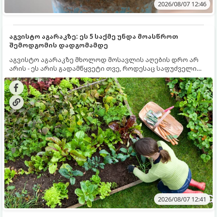
2026/08/07 12:46
აგვისტო აგარაკზე: ეს 5 საქმე უნდა მოასწროთ
შემოდგომის დადგომამდე
აგვისტო აგარაკზე მხოლოდ მოსავლის აღების დრო არ
არის - ეს არის გადამწყვეტი თვე, როდესაც საფუძველი
ეყრება მომავალი წლის მოსავალს და ბაღი მზადდება
შემოდგომა-ზამთრის სეზონისთვის. იმისათვის, რომ
ნიადაგმა ენერგია აღიდგინოს, ხოლო მცენარეებმა
ზამთარს გაუძლონ, აგვისტოს ბოლომდე 5
მნიშვნელოვანი საქმის გაკეთება უნდა მოასწროთ:
2026/08/07 12:41