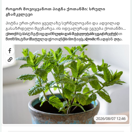
როგორ მოვიყვანოთ პიტნა ქოთანში: სრული
გზამკვლევი
პიტნა ერთ-ერთი ყველაზე სურნელოვანი და ადვილად
გასაზრდელი მცენარეა. ის იდეალურად ეგუება ქოთანში
ცხოვრებას, მეტიც, გამოცდილი მებაღეები გვირჩევენ,
ქოთნის პიტნა მთელი წლის განმავლობაში გაგახარებთ
რომ პიტნა მხოლოდ ქოთანში მოვიყვანოთ, რადგან ღია
ნორჩი, არომატული ფოთლებით ჩაის, ლიმონათისა თუ
გრუნტში (ბაღში) დარგვისას ის ფესვებით ძალიან
კერძებისთვის.
სწრაფად ვრცელდება და სხვა მცენარეებს ავიწროებს.
2026/08/07 12:46