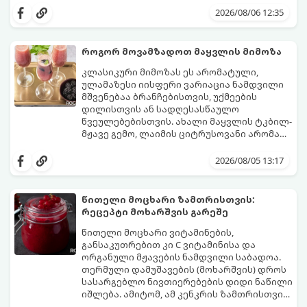
სალათებთან ერთად ან ტახინის (სესამის)
მდგომარეობს, რომ გამოიყენება
2026/08/06 12:35
სოუსთან მირთმევისთვის.
გამომშრალი და ჩამბალი მუხუდო და არა
დაკონსერვებული, რათა ბურთულებმა
შეწვისას ფორმა იდეალურად შეინარჩუნოს
როგორ მოვამზადოთ მაყვლის მიმოზა
და არ დაიშალოს.
მომზადების დრო: 20 წუთი (დამატებით
კლასიკური მიმოზას ეს არომატული,
მუხუდოს ჩალბობის დრო: 12-24 საათი)
ულამაზესი იისფერი ვარიაცია ნამდვილი
შეწვის დრო: 10–15 წუთი ულუფა: 20–24 ცალი
მშვენებაა ბრანჩებისთვის, უქმეების
ბურთულა (4–6 პორცია)
დილისთვის ან სადღესასწაულო
წვეულებებისთვის. ახალი მაყვლის ტკბილ-
მჟავე გემო, ლაიმის ციტრუსოვანი არომატი
და ცქრიალა ღვინის ბუშტუკები ქმნის
ეს სასმელი მზადდება სულ რაღაც 10 წუთში
საოცრად დახვეწილ და მაგრილებელ
და მის მომზადებას მინიმალური
2026/08/05 13:17
კოქტეილს.
ინგრედიენტები სჭირდება.
მომზადების დრო: 10 წუთი ულუფა: 4–6
პორცია
წითელი მოცხარი ზამთრისთვის:
რეცეპტი მოხარშვის გარეშე
წითელი მოცხარი ვიტამინების,
განსაკუთრებით კი C ვიტამინისა და
ორგანული მჟავების ნამდვილი საბადოა.
თერმული დამუშავების (მოხარშვის) დროს
სასარგებლო ნივთიერებების დიდი ნაწილი
იშლება. ამიტომ, ამ კენკრის ზამთრისთვის
შესანახად საუკეთესო გზა „ცოცხალი ჯემის“
ეს მეთოდი ინარჩუნებს მოცხარის