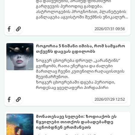
და დასვენების, არამედ ფინანსური
გარღვევის პერიოდიც გახდება.
ასტროლოგების პროგნოზით, პლანეტების
განლაგება აგვისტოში შექმნის უნიკალურ
ენერგეტიკულ ნაკადებს, რომლებიც
გაიგეთ, მოხვდით თუ არა იმ იღბლიანთა
ზოდიაქოს 4 ნიშანს ფინანსური წარმატების
შორის, ვისაც აგვისტოში ფინანსური
2026/07/31 09:56
მიღწევასა და შემოსავლების
იღბალი გაუღიმებს:
საგრძნობლად გაზრდაში დაეხმარება.
როგორია 5 ნიშანი იმისა, რომ სამყარო
თქვენს დაცვას ცდილობს
ზოგჯერ ცხოვრება დროულ „კარანტინს“
გვიწყობს, რათა ენერგია და ძალები
მართლაც ჩვენი კუთვნილი რაღაცისთვის
შევინარჩუნოთ.
ზოგჯერ ცხოვრებაში დგება პერიოდი,
როდესაც ყველაფერი პირდაპირი
მნიშვნელობით ხელიდან გვეცლება:
იშლება მნიშვნელოვანი გარიგებები,
2026/07/29 12:52
უქმდება დიდხანს ნანატრი მოგზაურობები,
ხოლო ადამიანები, რომლებსაც
ახლობლებად ვთვლიდით, უეცრად მიდიან.
აი, 5 აშკარა ნიშანი იმისა, რომ
მონათესავე სულები: ზოდიაქოს ეს
ასეთ მომენტებში ადვილია
მომხდარი მარცხი სასჯელი კი არა,
წყვილები თითქოს დაბადებამდე
სასოწარკვეთილებაში ჩავარდნა. თუმცა
თქვენი დაცვისკენ მიმართული
იცნობდნენ ერთმანეთს
ეზოთერიკასა და ფსიქოლოგიაში ეს
სამყაროს მცდელობაა: