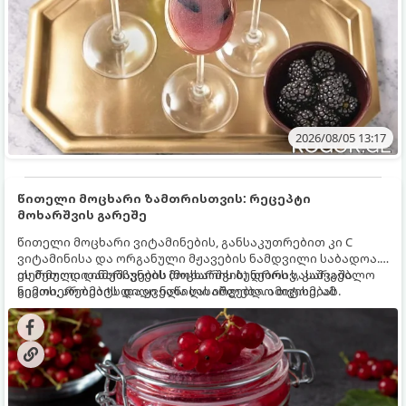
2026/08/05 13:17
წითელი მოცხარი ზამთრისთვის: რეცეპტი
მოხარშვის გარეშე
წითელი მოცხარი ვიტამინების, განსაკუთრებით კი C
ვიტამინისა და ორგანული მჟავების ნამდვილი საბადოა.
თერმული დამუშავების (მოხარშვის) დროს სასარგებლო
ეს მეთოდი ინარჩუნებს მოცხარის ბუნებრივ, კაშკაშა
ნივთიერებების დიდი ნაწილი იშლება. ამიტომ, ამ
გემოს, არომატს და ყველა სასარგებლო თვისებას.
კენკრის ზამთრისთვის შესანახად საუკეთესო გზა
„ცოცხალი ჯემის“ მომზადებაა - მოხარშვის გარეშე.