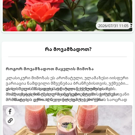
2026/07/31 11:05
რა მოვამზადოთ?
როგორ მოვამზადოთ მაყვლის მიმოზა
კლასიკური მიმოზას ეს არომატული, ულამაზესი იისფერი
ვარიაცია ნამდვილი მშვენებაა ბრანჩებისთვის, უქმეების
დილისთვის ან სადღესასწაულო წვეულებებისთვის.
ეს სასმელი მზადდება სულ რაღაც 10 წუთში და მის
ახალი მაყვლის ტკბილ-მჟავე გემო, ლაიმის ციტრუსოვანი
მომზადებას მინიმალური ინგრედიენტები სჭირდება.
არომატი და ცქრიალა ღვინის ბუშტუკები ქმნის საოცრად
მომზადების დრო: 10 წუთი ულუფა: 4–6 პორცია
დახვეწილ და მაგრილებელ კოქტეილს.