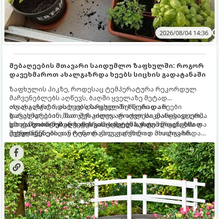
2026/08/04 14:36
მებაღეების მთავარი საიდუმლო ზაფხულში: როგორ
დავეხმაროთ ახალგაზრდა ხეებს სიცხის გადატანაში
ზაფხულის პიკზე, როდესაც ტემპერატურა რეკორდულ
მაჩვენებლებს აღწევს, ბაღში ყველაზე მეტად
ახალგაზრდა, ახლად დარგული ნერგები და ხეები
თუ ახალგაზრდა ხეებს ზაფხულში სწორად არ
ზარალდებიან. მათ ჯერ კიდევ არ აქვთ საკმარისად ღრმა
დავეხმარებით, მათ შესაძლოა ფოთლები დასცვივდეთ,
და განვითარებული ფესვთა სისტემა, რათა ნიადაგის
ხმობა დაიწყონ ან ზამთრის ყინვებს სუსტი ორგანიზმით
გთავაზობთ მებაღეების გამოცდილ საიდუმლოებებსა და
ქვედა ფენებიდან ტენი დამოუკიდებლად მოიპოვონ.
შეხვდნენ.
ოქროს წესებს, თუ როგორ გადავარჩინოთ ახალგაზრდა
ხეები ზაფხულის სიცხეში: