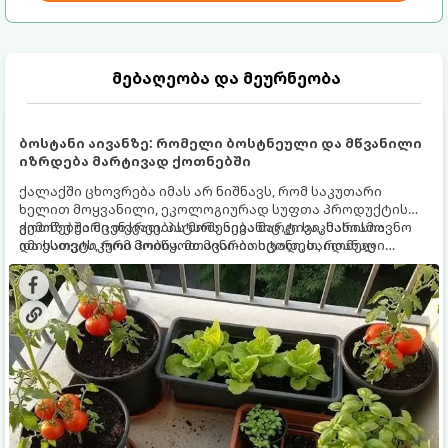
მებაღეობა და მეურნეობა
ბოსტანი აივანზე: რომელი ბოსტნეული და მწვანილი
იზრდება მარტივად ქოთნებში
ქალაქში ცხოვრება იმას არ ნიშნავს, რომ საკუთარი
ხელით მოყვანილი, ეკოლოგიურად სუფთა პროდუქტის
გემოზე უარი თქვათ. პატარა აივანიც კი საკმარისია
ქოთნებში მცენარეების მოშენება მარტივი, სასიამოვნო
იმისათვის, რომ მოიწყოთ მინი-ბოსტანი, საიდანაც
და ესთეტიკური ჰობია. მთავარია იცოდეთ, რომელი
ყოველდღიურად ახალ, არომატულ მწვანილსა და
კულტურები ეგუებიან ქოთნის პირობებს ყველაზე კარგად
ბოსტნეულს მოკრეფთ.
და როგორ მოუაროთ მათ სწორად.