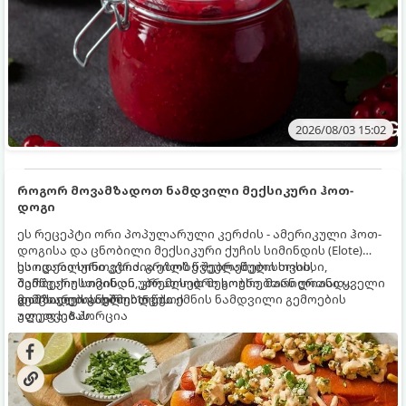
2026/08/03 15:02
როგორ მოვამზადოთ ნამდვილი მექსიკური ჰოთ-
დოგი
ეს რეცეპტი ორი პოპულარული კერძის - ამერიკული ჰოთ-
დოგისა და ცნობილი მექსიკური ქუჩის სიმინდის (Elote)
საოცარი სინთეზია. გრილზე შებრაწული სოსისი,
ეს იდეალური კერძია ეზოს წვეულებებისთვის,
შემწვარი სიმინდი, კრემისებრი სოუსი, მარილიანი ყველი
ბარბექიუსთვის ან უბრალოდ მეგობრებთან ერთად
და ცხარე სანელებლები ქმნის ნამდვილი გემოების
გემრიელი ვახშმისთვის.
მომზადების დრო: 15 წუთი
აფეთქებას.
ულუფა: 8 პორცია