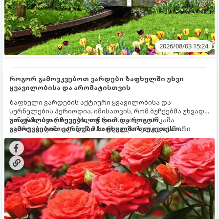
2026/08/03 15:24
როგორ გამოვკვებოთ ვარდები ზაფხულში უხვი
ყვავილობისა და არომატისთვის
ზაფხული ვარდების აქტიური ყვავილობისა და
სურნელების პერიოდია. იმისათვის, რომ ბუჩქებმა უხვად,
ხანგრძლივად იყვავილონ და მსხვილი, კაშკაშა
გთავაზობთ რჩევებს, თუ რით და როგორ
კვირტები გამოიტანონ, მათ რეგულარული და სწორი
გამოვკვებოთ ვარდები ზაფხულში საუკეთესო
გამოკვება სჭირდებათ. ზაფხულის პერიოდში მცენარის
შედეგის მისაღწევად:
მოთხოვნილებები იცვლება, ამიტომ მნიშვნელოვანია
ვიცოდეთ, რომელი სასუქები გამოიყენება ამ დროს.