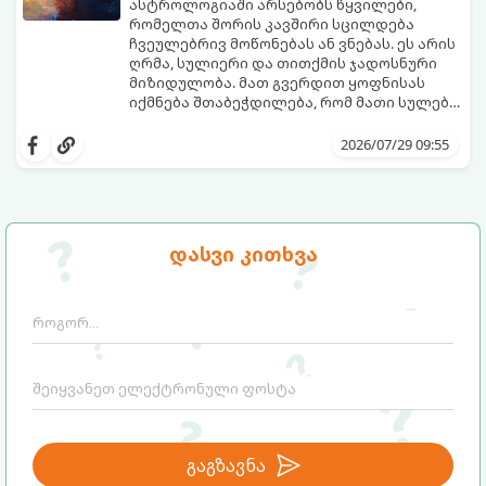
ფენომენი ხშირად სხვანაირად
ასტროლოგიაში არსებობს წყვილები,
განიხილება: როგორც სამყაროს (ან ჩვენი
რომელთა შორის კავშირი სცილდება
არაცნობიერის) ფარული დამცავი
ჩვეულებრივ მოწონებას ან ვნებას. ეს არის
მექანიზმების მუშაობა, რომელთაც
ღრმა, სულიერი და თითქმის ჯადოსნური
რეალური, მაგრამ ჯერ კიდევ უხილავი
მიზიდულობა. მათ გვერდით ყოფნისას
საფრთხისგან შორს მივყავართ.
იქმნება შთაბეჭდილება, რომ მათი სულები
ერთმანეთს ჯერ კიდევ ამ ქვეყნად
გთავაზობთ ზოდიაქოს ნიშნების იმ
მოვლენამდე შეხვდნენ.
იდეალურ წყვილებს, რომლებიც
2026/07/29 09:55
ერთმანეთისთვის ნამდვილ
მონათესავე სულებს წარმოადგენენ:
დასვი კითხვა
გაგზავნა