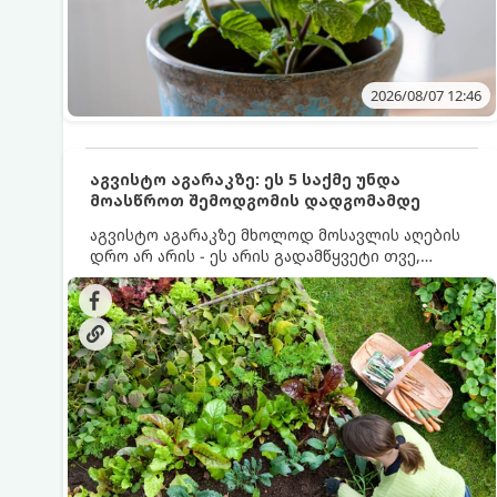
2026/08/07 12:46
აგვისტო აგარაკზე: ეს 5 საქმე უნდა
მოასწროთ შემოდგომის დადგომამდე
აგვისტო აგარაკზე მხოლოდ მოსავლის აღების
დრო არ არის - ეს არის გადამწყვეტი თვე,
როდესაც საფუძველი ეყრება მომავალი წლის
მოსავალს და ბაღი მზადდება შემოდგომა-
ზამთრის სეზონისთვის. იმისათვის, რომ
ნიადაგმა ენერგია აღიდგინოს, ხოლო
მცენარეებმა ზამთარს გაუძლონ, აგვისტოს
ბოლომდე 5 მნიშვნელოვანი საქმის გაკეთება
უნდა მოასწროთ: