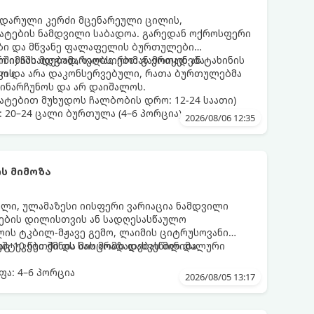
დარული კერძი მცენარეული ცილის,
მატების ნამდვილი საბადოა. გარედან ოქროსფერი
აზი და მწვანე ფალაფელის ბურთულები
რში) ჩასადებად, სალათებთან ერთად ან ტახინის
ო იმაში მდგომარეობს, რომ გამოიყენება
ვის.
დო და არა დაკონსერვებული, რათა ბურთულებმა
ინარჩუნოს და არ დაიშალოს.
ატებით მუხუდოს ჩალბობის დრო: 12-24 საათი)
: 20–24 ცალი ბურთულა (4–6 პორცია)
2026/08/06 12:35
ს მიმოზა
ული, ულამაზესი იისფერი ვარიაცია ნამდვილი
მეების დილისთვის ან სადღესასწაულო
ლის ტკბილ-მჟავე გემო, ლაიმის ციტრუსოვანი
უშტუკები ქმნის საოცრად დახვეწილ და
ც 10 წუთში და მის მომზადებას მინიმალური
ა: 4–6 პორცია
2026/08/05 13:17