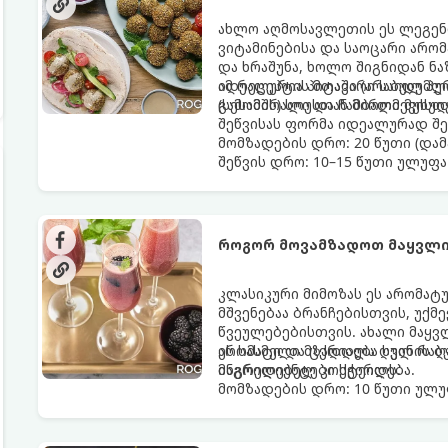
ახლო აღმოსავლეთის ეს ლეგენ
ვიტამინებისა და საოცარი არო
და ხრაშუნა, ხოლო შიგნიდან ნ
იდეალურია პიტაში (არაბულ პუ
ამ რეცეპტის მთავარი საიდუმლ
(სესამის) სოუსთან მირთმევისთ
გამომშრალი და ჩამბალი მუხუ
შეწვისას ფორმა იდეალურად შე
მომზადების დრო: 20 წუთი (დამ
შეწვის დრო: 10–15 წუთი ულუფა
როგორ მოვამზადოთ მაყვლი
კლასიკური მიმოზას ეს არომატ
მშვენებაა ბრანჩებისთვის, უქ
წვეულებებისთვის. ახალი მაყვ
არომატი და ცქრიალა ღვინის ბ
ეს სასმელი მზადდება სულ რაღა
მაგრილებელ კოქტეილს.
ინგრედიენტები სჭირდება.
მომზადების დრო: 10 წუთი ულუფ