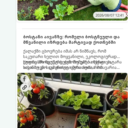
2026/08/07 12:41
ბოსტანი აივანზე: რომელი ბოსტნეული და
მწვანილი იზრდება მარტივად ქოთნებში
ქალაქში ცხოვრება იმას არ ნიშნავს, რომ
საკუთარი ხელით მოყვანილი, ეკოლოგიურად
სუფთა პროდუქტის გემოზე უარი თქვათ. პატარა
ქოთნებში მცენარეების მოშენება მარტივი,
აივანიც კი საკმარისია იმისათვის, რომ
სასიამოვნო და ესთეტიკური ჰობია. მთავარია
მოიწყოთ მინი-ბოსტანი, საიდანაც
იცოდეთ, რომელი კულტურები ეგუებიან
ყოველდღიურად ახალ, არომატულ მწვანილსა
ქოთნის პირობებს ყველაზე კარგად და როგორ
და ბოსტნეულს მოკრეფთ.
მოუაროთ მათ სწორად.