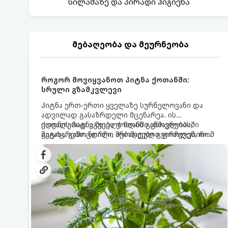
სილამაზე და პირადი ჰიგიენა
მებაღეობა და მეურნეობა
როგორ მოვიყვანოთ პიტნა ქოთანში:
სრული გზამკვლევი
პიტნა ერთ-ერთი ყველაზე სურნელოვანი და
ადვილად გასაზრდელი მცენარეა. ის
იდეალურად ეგუება ქოთანში ცხოვრებას,
ქოთნის პიტნა მთელი წლის განმავლობაში
მეტიც, გამოცდილი მებაღეები გვირჩევენ, რომ
გაგახარებთ ნორჩი, არომატული ფოთლებით
პიტნა მხოლოდ ქოთანში მოვიყვანოთ, რადგან
ჩაის, ლიმონათისა თუ კერძებისთვის.
ღია გრუნტში (ბაღში) დარგვისას ის ფესვებით
ძალიან სწრაფად ვრცელდება და სხვა
მცენარეებს ავიწროებს.