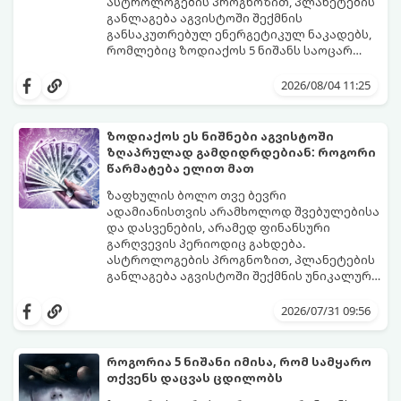
შეძლებენ ამოისუნთქონ და დაინახონ
ასტროლოგების პროგნოზით, პლანეტების
ახალი შესაძლებლობები.
განლაგება აგვისტოში შექმნის
განსაკუთრებულ ენერგეტიკულ ნაკადებს,
რომლებიც ზოდიაქოს 5 ნიშანს საოცარ
იღბალს, ჰარმონიასა და წარმატებას
მათთვის აგვისტო გარდამტეხი და წლის
მოუტანს.
ყველაზე ბედნიერი თვე აღმოჩნდება.
2026/08/04 11:25
გაიგეთ, მოხვდით თუ არა ამ იღბლიანთა
შორის:
ზოდიაქოს ეს ნიშნები აგვისტოში
ზღაპრულად გამდიდრდებიან: როგორი
წარმატება ელით მათ
ზაფხულის ბოლო თვე ბევრი
ადამიანისთვის არამხოლოდ შვებულებისა
და დასვენების, არამედ ფინანსური
გარღვევის პერიოდიც გახდება.
ასტროლოგების პროგნოზით, პლანეტების
განლაგება აგვისტოში შექმნის უნიკალურ
ენერგეტიკულ ნაკადებს, რომლებიც
გაიგეთ, მოხვდით თუ არა იმ იღბლიანთა
ზოდიაქოს 4 ნიშანს ფინანსური წარმატების
შორის, ვისაც აგვისტოში ფინანსური
2026/07/31 09:56
მიღწევასა და შემოსავლების
იღბალი გაუღიმებს:
საგრძნობლად გაზრდაში დაეხმარება.
როგორია 5 ნიშანი იმისა, რომ სამყარო
თქვენს დაცვას ცდილობს