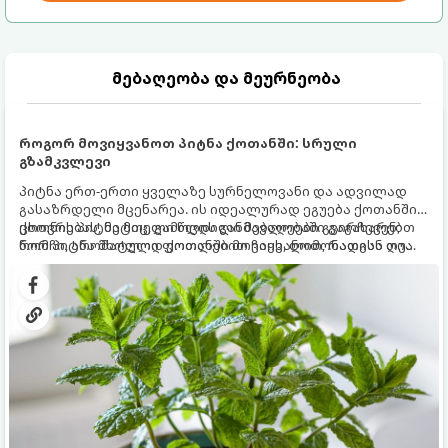
მებაღეობა და მეურნეობა
როგორ მოვიყვანოთ პიტნა ქოთანში: სრული
გზამკვლევი
პიტნა ერთ-ერთი ყველაზე სურნელოვანი და ადვილად
გასაზრდელი მცენარეა. ის იდეალურად ეგუება ქოთანში
ცხოვრებას, მეტიც, გამოცდილი მებაღეები გვირჩევენ,
ქოთნის პიტნა მთელი წლის განმავლობაში გაგახარებთ
რომ პიტნა მხოლოდ ქოთანში მოვიყვანოთ, რადგან ღია
ნორჩი, არომატული ფოთლებით ჩაის, ლიმონათისა თუ
გრუნტში (ბაღში) დარგვისას ის ფესვებით ძალიან
კერძებისთვის.
სწრაფად ვრცელდება და სხვა მცენარეებს ავიწროებს.