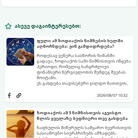
ასევე დაგაინტერესებთ:
ფული ამ ზოდიაქოს ნიშნების ხელში
აღმოჩნდება: ვინ გამდიდრდება?
როდესაც ვენერა სასწორის ნიშანში
გადავა, ზოდიაქოს სამი ნიშნისთვის იწყება
პერიოდი, რომელიც ხანგრძლივი
ფინანსური ნერვიულობის შემდეგ შვებას
მოიტანს.
ეს გახდება თავისებური ჯილდო მათთვის,
ვინც დიდხანს შრომობდა, მოთმინებას
იჩენდა და სირთულეების მიუხედავად წინ
2026/08/07 10:32
სვლას განაგრძობდა. ბევრი მიეჩვია
სტაბილურობისთვის ბრძოლას,
სურვილების გადადებასა და ხარჯების
ზოდიაქოს ამ 5 ნიშნისთვის აგვისტო
მკაცრ კონტროლს. თუმცა, ახლა სიტუაცია
პრობლემები, რომლებიც უსასრულო
წლის ყველაზე ბედნიერი თვე გახდება
თანდათან შეიცვლება.
გეგონათ, უკან დაიხევს, ამასთან ერთად კი
გაჩნდება მეტი ნდობა მომავლის მიმართ.
ზაფხულის მიწურულს სამყარო ბევრისთვის
რთული პერიოდის შემდეგ ეს ნიშნები
სასიამოვნო სიურპრიზებს ამზადებს.