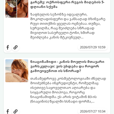
ბაქტერიების განადგურება და კანის
გარეშე: ოქროსფერი რუჯის მიღების 5-
გამოშრობა.
აი, 5 ყველაზე ეფექტური,
დღიანი სქემა
აპრობირებული და ნაცადი ხერხი,
რომლებიც ნებისმიერ ოფისში, კაფესა
ზაფხულის სეზონზე იდეალური,
თუ საზოგადოებრივ ტუალეტში, სულ
შოკოლადისფერი და ჯანსაღად ბზინვარე
რაღაც 2 წუთში გადაგარჩენთ:
რუჯი თითქმის ყველას ოცნებაა. თუმცა,
სურვილმა, რაც შეიძლება სწრაფად
მივიღოთ სასურველი ტონი, ხშირად
შეიძლება კანის მტკივნეულ
დამწვრობამდე, სიწითლემდე და
კანს სჭირდება დრო, რათა უსაფრთხოდ
აცილებამდე მიგვიყვანოს.
გამოიმუშაოს მელანინი - პიგმენტი,
2026/07/29 10:59
რომელიც მას ოქროსფერ ელფერს ანიჭებს.
დერმატოლოგების მიერ შემუშავებული ეს
5-დღიანი სქემა დაგეხმარებათ, მიიღოთ
ნიაცინამიდი - კანის მოვლის მთავარი
ღრმა, თანაბარი და ხანგრძლივი რუჯი
ვარსკვლავი: ვის უხდება და როგორ
კანის ჯანმრთელობის დაზიანების გარეშე.
გამოვიყენოთ ის სწორად?
თანამედროვე კოსმეტოლოგიაში ძნელად
მოიძებნება ინგრედიენტი, რომელმაც
ისეთივე საყოველთაო აღიარება და
სიყვარული მოიპოვა, როგორც
ნიაცინამიდმა. ეს არის ვიტამინ B3-ის
(ნიაცინის) წყალში ხსნადი ფორმა,
რომელიც თითქმის ყველა ტიპის
განვიხილოთ, რატომ გახდა ნიაცინამიდი
კანისთვის ნამდვილი „მაშველი რგოლია“.
თავის მოვლის რუტინის შეუცვლელი
2026/07/27 10:34