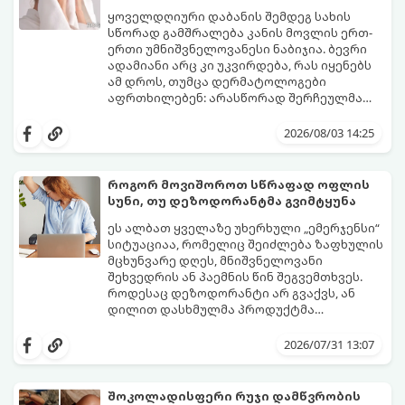
ყოველდღიური დაბანის შემდეგ სახის
სწორად გამშრალება კანის მოვლის ერთ-
ერთი უმნიშვნელოვანესი ნაბიჯია. ბევრი
ადამიანი არც კი უკვირდება, რას იყენებს
ამ დროს, თუმცა დერმატოლოგები
აფრთხილებენ: არასწორად შერჩეულმა
პირსახოცმა შესაძლოა გამოიწვიოს
მოდით, განვიხილოთ, რომელია უკეთესი
გამონაყარი, კანის გაღიზიანება და
კანის ჯანმრთელობისთვის - ტრადიციული
2026/08/03 14:25
ფორების დაცობა.
ნაჭრის პირსახოცი თუ ერთჯერადი
ქაღალდის ხელსახოცი?
როგორ მოვიშოროთ სწრაფად ოფლის
სუნი, თუ დეზოდორანტმა გვიმტყუნა
ეს ალბათ ყველაზე უხერხული „ემერჯენსი“
სიტუაციაა, რომელიც შეიძლება ზაფხულის
მცხუნვარე დღეს, მნიშვნელოვანი
შეხვედრის ან პაემნის წინ შეგვემთხვეს.
როდესაც დეზოდორანტი არ გვაქვს, ან
დილით დასხმულმა პროდუქტმა
შუადღისთვის უკვე გვიმტყუნა და
მთავარია გვახსოვდეს:
თავად ოფლს
იღლიებში უსიამოვნო სუნი გაჩნდა,
სუნი არ აქვს. სუნს აჩენენ ბაქტერიები,
2026/07/31 13:07
პანიკაში ჩავარდნა არ ღირს.
რომლებიც იღლიის ნოტიო გარემოში
მომენტალურად მრავლდებიან.
შესაბამისად, ჩვენი მიზანია ამ
შოკოლადისფერი რუჯი დამწვრობის