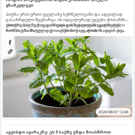
გზამკვლევი
პიტნა ერთ-ერთი ყველაზე სურნელოვანი და ადვილად
გასაზრდელი მცენარეა. ის იდეალურად ეგუება ქოთანში
ცხოვრებას, მეტიც, გამოცდილი მებაღეები გვირჩევენ,
ქოთნის პიტნა მთელი წლის განმავლობაში გაგახარებთ
რომ პიტნა მხოლოდ ქოთანში მოვიყვანოთ, რადგან ღია
ნორჩი, არომატული ფოთლებით ჩაის, ლიმონათისა თუ
გრუნტში (ბაღში) დარგვისას ის ფესვებით ძალიან
კერძებისთვის.
სწრაფად ვრცელდება და სხვა მცენარეებს ავიწროებს.
2026/08/07 12:46
აგვისტო აგარაკზე: ეს 5 საქმე უნდა მოასწროთ