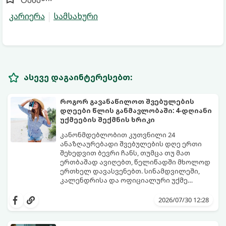
კარიერა
სამსახური
ასევე დაგაინტერესებთ:
როგორ გავანაწილოთ შვებულების
დღეები წლის განმავლობაში: 4-დღიანი
უქმეების შექმნის ხრიკი
კანონმდებლობით კუთვნილი 24
ანაზღაურებადი შვებულების დღე ერთი
შეხედვით ბევრი ჩანს, თუმცა თუ მათ
ერთბაშად ავიღებთ, წელიწადში მხოლოდ
ერთხელ დავასვენებთ. სინამდვილეში,
კალენდრისა და ოფიციალური უქმე
დღეების ჭკვიანური კომბინაციით,
გთავაზობთ ეფექტურ სტრატეგიასა და
შესაძლებელია შვებულების თითო-ოროლა
ხრიკებს, თუ როგორ „გავწელოთ“
2026/07/30 12:28
დღის გამოყენებით წელიწადში
დასვენების დღეები მაქსიმალურად.
რამდენჯერმე მოვიწყოთ ხანგრძლივი, 4-
დღიანი უქმეები (Mini-Vacations).