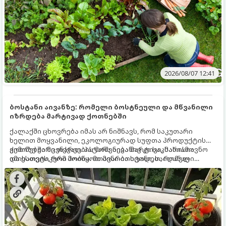
2026/08/07 12:41
ბოსტანი აივანზე: რომელი ბოსტნეული და მწვანილი
იზრდება მარტივად ქოთნებში
ქალაქში ცხოვრება იმას არ ნიშნავს, რომ საკუთარი
ხელით მოყვანილი, ეკოლოგიურად სუფთა პროდუქტის
გემოზე უარი თქვათ. პატარა აივანიც კი საკმარისია
ქოთნებში მცენარეების მოშენება მარტივი, სასიამოვნო
იმისათვის, რომ მოიწყოთ მინი-ბოსტანი, საიდანაც
და ესთეტიკური ჰობია. მთავარია იცოდეთ, რომელი
ყოველდღიურად ახალ, არომატულ მწვანილსა და
კულტურები ეგუებიან ქოთნის პირობებს ყველაზე კარგად
ბოსტნეულს მოკრეფთ.
და როგორ მოუაროთ მათ სწორად.