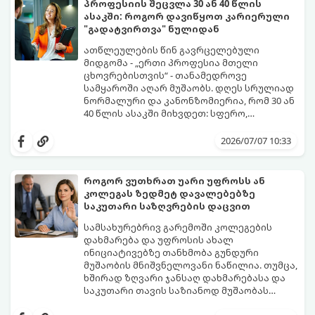
პროფესიის შეცვლა 30 ან 40 წლის
ასაკში: როგორ დავიწყოთ კარიერული
"გადატვირთვა" ნულიდან
ათწლეულების წინ გავრცელებული
მიდგომა - „ერთი პროფესია მთელი
ცხოვრებისთვის“ - თანამედროვე
სამყაროში აღარ მუშაობს. დღეს სრულიად
ნორმალური და კანონზომიერია, რომ 30 ან
40 წლის ასაკში მიხვდეთ: სფერო,
რომელსაც წლები შეალიეთ, აღარ
ამ ასაკში კარიერის ნულიდან დაწყების
გაბედნიერებთ, აღარ არის შემოსავლიანი
იდეა ხშირად დიდ შიშებთანაა
2026/07/07 10:33
ან უბრალოდ ამოიწურა.
დაკავშირებული - „უკვე გვიანია“,
„ახალგაზრდებს ვერ გავუწევ
კონკურენციას“, „სტაბილურობას ვკარგავ“.
როგორ ვუთხრათ უარი უფროსს ან
თუმცა, რეალობა საპირისპიროა: თქვენ
კოლეგას ზედმეტ დავალებებზე
იწყებთ არა ნულიდან, არამედ უზარმაზარი
გთავაზობთ ნაბიჯ-ნაბიჯ გზამკვლევს, თუ
საკუთარი საზღვრების დაცვით
ცხოვრებისეული და პროფესიული
როგორ მართოთ კარიერული
გამოცდილებით (Soft Skills), რაც 20 წლის
"რესტარტი" სწორად და
სამსახურებრივ გარემოში კოლეგების
დამწყებებს ფიზიკურად არ გააჩნიათ.
უმტკივნეულოდ:
დახმარება და უფროსის ახალ
ინიციატივებზე თანხმობა გუნდური
მუშაობის მნიშვნელოვანი ნაწილია. თუმცა,
ხშირად ზღვარი ჯანსაღ დახმარებასა და
საკუთარი თავის საზიანოდ მუშაობას
შორის ძალიან ვიწროა. თუკი ყველას
მთავარი პრობლემა ისაა, რომ ბევრს უარის