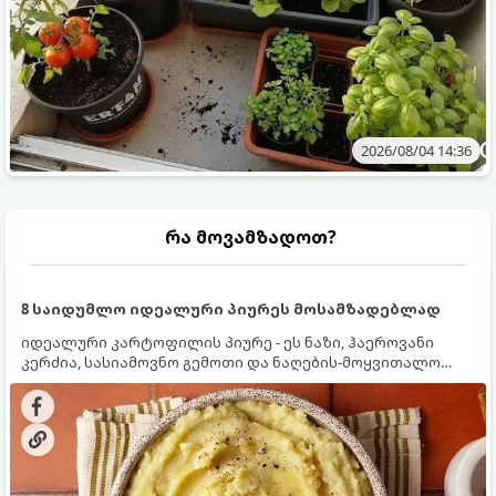
2026/08/04 14:36
რა მოვამზადოთ?
8 საიდუმლო იდეალური პიურეს მოსამზადებლად
იდეალური კარტოფილის პიურე - ეს ნაზი, ჰაეროვანი
კერძია, სასიამოვნო გემოთი და ნაღების-მოყვითალო
ფერით. მისი მომზადება ძალიან მარტივია, მაგრამ
არსებობს რამდენიმე საიდუმლო, რომლებიც უნდა
იცოდეთ, რომ პიურე იდეალურად გემრიელი გამოვიდეს.