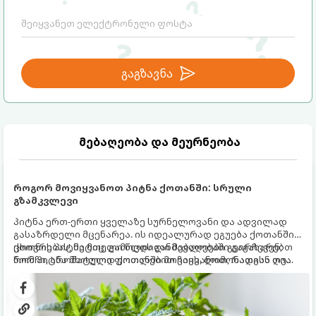
გაგზავნა
მებაღეობა და მეურნეობა
როგორ მოვიყვანოთ პიტნა ქოთანში: სრული
გზამკვლევი
პიტნა ერთ-ერთი ყველაზე სურნელოვანი და ადვილად
გასაზრდელი მცენარეა. ის იდეალურად ეგუება ქოთანში
ცხოვრებას, მეტიც, გამოცდილი მებაღეები გვირჩევენ,
ქოთნის პიტნა მთელი წლის განმავლობაში გაგახარებთ
რომ პიტნა მხოლოდ ქოთანში მოვიყვანოთ, რადგან ღია
ნორჩი, არომატული ფოთლებით ჩაის, ლიმონათისა თუ
გრუნტში (ბაღში) დარგვისას ის ფესვებით ძალიან
კერძებისთვის.
სწრაფად ვრცელდება და სხვა მცენარეებს ავიწროებს.