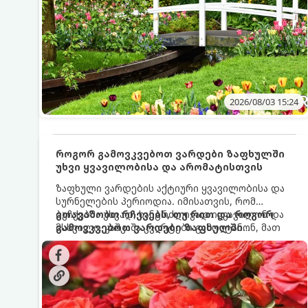
2026/08/03 15:24
როგორ გამოვკვებოთ ვარდები ზაფხულში
უხვი ყვავილობისა და არომატისთვის
ზაფხული ვარდების აქტიური ყვავილობისა და
სურნელების პერიოდია. იმისათვის, რომ
ბუჩქებმა უხვად, ხანგრძლივად იყვავილონ და
გთავაზობთ რჩევებს, თუ რით და როგორ
მსხვილი, კაშკაშა კვირტები გამოიტანონ, მათ
გამოვკვებოთ ვარდები ზაფხულში
რეგულარული და სწორი გამოკვება
საუკეთესო შედეგის მისაღწევად:
სჭირდებათ. ზაფხულის პერიოდში მცენარის
მოთხოვნილებები იცვლება, ამიტომ
მნიშვნელოვანია ვიცოდეთ, რომელი სასუქები
გამოიყენება ამ დროს.