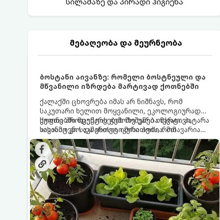
სილამაზე და პირადი ჰიგიენა
მებაღეობა და მეურნეობა
ბოსტანი აივანზე: რომელი ბოსტნეული და
მწვანილი იზრდება მარტივად ქოთნებში
ქალაქში ცხოვრება იმას არ ნიშნავს, რომ
საკუთარი ხელით მოყვანილი, ეკოლოგიურად
სუფთა პროდუქტის გემოზე უარი თქვათ. პატარა
ქოთნებში მცენარეების მოშენება მარტივი,
აივანიც კი საკმარისია იმისათვის, რომ
სასიამოვნო და ესთეტიკური ჰობია. მთავარია
მოიწყოთ მინი-ბოსტანი, საიდანაც
იცოდეთ, რომელი კულტურები ეგუებიან
ყოველდღიურად ახალ, არომატულ მწვანილსა
ქოთნის პირობებს ყველაზე კარგად და როგორ
და ბოსტნეულს მოკრეფთ.
მოუაროთ მათ სწორად.