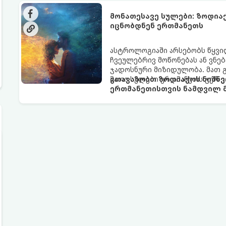
მაგრამ ჯერ კიდევ უხილავი სა
მონათესავე სულები: ზოდია
იცნობდნენ ერთმანეთს
ასტროლოგიაში არსებობს წყვი
ჩვეულებრივ მოწონებას ან ვნებ
ჯადოსნური მიზიდულობა. მათ 
მათი სულები ერთმანეთს ჯერ კ
გთავაზობთ ზოდიაქოს ნიშნე
ერთმანეთისთვის ნამდვილ მ