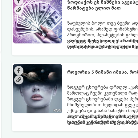
ზოდიაქოს ეს ნიშნები აგვი
წარმატება ელით მათ
ზაფხულის ბოლო თვე ბევრი ად
დასვენების, არამედ ფინანსურ
პროგნოზით, პლანეტების განლა
ენერგეტიკულ ნაკადებს, რომლე
გაიგეთ, მოხვდით თუ არა იმ
მიღწევასა და შემოსავლების ს
ფინანსური იღბალი გაუღიმე
როგორია 5 ნიშანი იმისა, რ
ზოგჯერ ცხოვრება დროულ „კარა
მართლაც ჩვენი კუთვნილი რაღ
ზოგჯერ ცხოვრებაში დგება პე
მნიშვნელობით ხელიდან გვეცლე
უქმდება დიდხანს ნანატრი მოგ
ახლობლებად ვთვლიდით, უეცრა
აი, 5 აშკარა ნიშანი იმისა, 
სასოწარკვეთილებაში ჩავარდნა
დაცვისკენ მიმართული სამყ
ფენომენი ხშირად სხვანაირად გ
არაცნობიერის) ფარული დამცავ