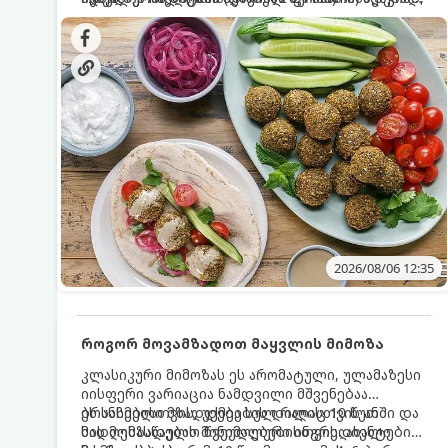
სალათებთან ერთად ან ტახინის (სესამის)
იდეალურად შეინარჩუნოს და არ დაიშალოს.
დრო: 10–15 წუთი ულუფა: 20–24 ცალი ბურთულა
სოუსთან მირთმევისთვის.
(4–6 პორცია)
2026/08/06 12:35
როგორ მოვამზადოთ მაყვლის მიმოზა
კლასიკური მიმოზას ეს არომატული, ულამაზესი
იისფერი ვარიაცია ნამდვილი მშვენებაა
ბრანჩებისთვის, უქმეების დილისთვის ან
ეს სასმელი მზადდება სულ რაღაც 10 წუთში და
სადღესასწაულო წვეულებებისთვის. ახალი
მის მომზადებას მინიმალური ინგრედიენტები