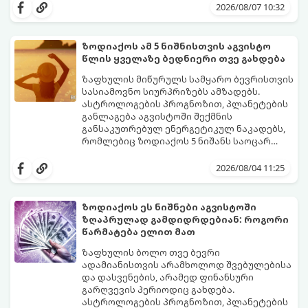
იჩენდა და სირთულეების მიუხედავად წინ
2026/08/07 10:32
სვლას განაგრძობდა. ბევრი მიეჩვია
სტაბილურობისთვის ბრძოლას,
სურვილების გადადებასა და ხარჯების
ზოდიაქოს ამ 5 ნიშნისთვის აგვისტო
მკაცრ კონტროლს. თუმცა, ახლა სიტუაცია
პრობლემები, რომლებიც უსასრულო
წლის ყველაზე ბედნიერი თვე გახდება
თანდათან შეიცვლება.
გეგონათ, უკან დაიხევს, ამასთან ერთად კი
გაჩნდება მეტი ნდობა მომავლის მიმართ.
ზაფხულის მიწურულს სამყარო ბევრისთვის
რთული პერიოდის შემდეგ ეს ნიშნები
სასიამოვნო სიურპრიზებს ამზადებს.
შეძლებენ ამოისუნთქონ და დაინახონ
ასტროლოგების პროგნოზით, პლანეტების
ახალი შესაძლებლობები.
განლაგება აგვისტოში შექმნის
განსაკუთრებულ ენერგეტიკულ ნაკადებს,
რომლებიც ზოდიაქოს 5 ნიშანს საოცარ
იღბალს, ჰარმონიასა და წარმატებას
მათთვის აგვისტო გარდამტეხი და წლის
მოუტანს.
ყველაზე ბედნიერი თვე აღმოჩნდება.
2026/08/04 11:25
გაიგეთ, მოხვდით თუ არა ამ იღბლიანთა
შორის:
ზოდიაქოს ეს ნიშნები აგვისტოში
ზღაპრულად გამდიდრდებიან: როგორი
წარმატება ელით მათ
ზაფხულის ბოლო თვე ბევრი
ადამიანისთვის არამხოლოდ შვებულებისა
და დასვენების, არამედ ფინანსური
გარღვევის პერიოდიც გახდება.
ასტროლოგების პროგნოზით, პლანეტების