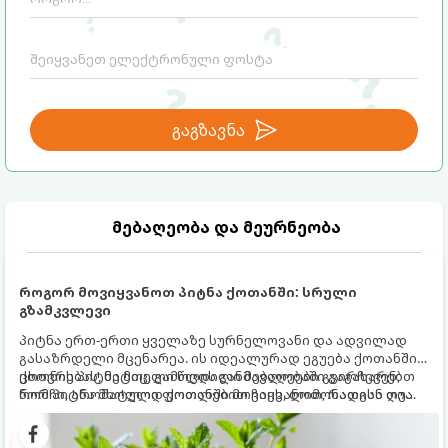
მექანიზმების მუშაობა, რომელთაც
რეალური, მაგრამ ჯერ კიდევ უხილავი
საფრთხისგან შორს მივყავართ.
გაგზავნა
მებაღეობა და მეურნეობა
როგორ მოვიყვანოთ პიტნა ქოთანში: სრული
გზამკვლევი
პიტნა ერთ-ერთი ყველაზე სურნელოვანი და ადვილად
გასაზრდელი მცენარეა. ის იდეალურად ეგუება ქოთანში
ცხოვრებას, მეტიც, გამოცდილი მებაღეები გვირჩევენ,
ქოთნის პიტნა მთელი წლის განმავლობაში გაგახარებთ
რომ პიტნა მხოლოდ ქოთანში მოვიყვანოთ, რადგან ღია
ნორჩი, არომატული ფოთლებით ჩაის, ლიმონათისა თუ
გრუნტში (ბაღში) დარგვისას ის ფესვებით ძალიან
კერძებისთვის.
სწრაფად ვრცელდება და სხვა მცენარეებს ავიწროებს.