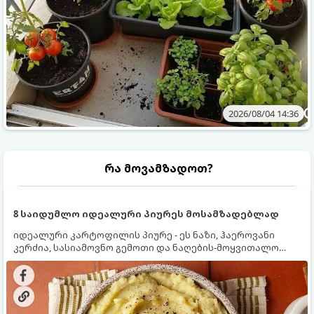
2026/08/04 14:36
რა მოვამზადოთ?
8 საიდუმლო იდეალური პიურეს მოსამზადებლად
იდეალური კარტოფილის პიურე - ეს ნაზი, ჰაეროვანი
კერძია, სასიამოვნო გემოთი და ნაღების-მოყვითალო
ფერით. მისი მომზადება ძალიან მარტივია, მაგრამ
არსებობს რამდენიმე საიდუმლო, რომლებიც უნდა
იცოდეთ, რომ პიურე იდეალურად გემრიელი გამოვიდეს.