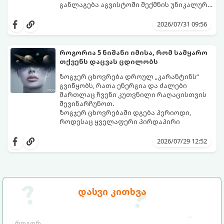
განლაგება აგვისტოში შექმნის უნიკალურ
ენერგეტიკულ ნაკადებს, რომლებიც
გაიგეთ, მოხვდით თუ არა იმ იღბლიანთა
ზოდიაქოს 4 ნიშანს ფინანსური წარმატების
შორის, ვისაც აგვისტოში ფინანსური
2026/07/31 09:56
მიღწევასა და შემოსავლების
იღბალი გაუღიმებს:
საგრძნობლად გაზრდაში დაეხმარება.
როგორია 5 ნიშანი იმისა, რომ სამყარო
თქვენს დაცვას ცდილობს
ზოგჯერ ცხოვრება დროულ „კარანტინს“
გვიწყობს, რათა ენერგია და ძალები
მართლაც ჩვენი კუთვნილი რაღაცისთვის
შევინარჩუნოთ.
ზოგჯერ ცხოვრებაში დგება პერიოდი,
როდესაც ყველაფერი პირდაპირი
მნიშვნელობით ხელიდან გვეცლება:
იშლება მნიშვნელოვანი გარიგებები,
2026/07/29 12:52
უქმდება დიდხანს ნანატრი მოგზაურობები,
ხოლო ადამიანები, რომლებსაც
ახლობლებად ვთვლიდით, უეცრად მიდიან.
აი, 5 აშკარა ნიშანი იმისა, რომ
ასეთ მომენტებში ადვილია
მომხდარი მარცხი სასჯელი კი არა,
სასოწარკვეთილებაში ჩავარდნა. თუმცა
თქვენი დაცვისკენ მიმართული
დასვი კითხვა
ეზოთერიკასა და ფსიქოლოგიაში ეს
სამყაროს მცდელობაა:
ფენომენი ხშირად სხვანაირად
განიხილება: როგორც სამყაროს (ან ჩვენი
არაცნობიერის) ფარული დამცავი