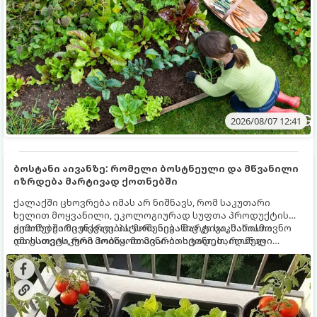
2026/08/07 12:41
ბოსტანი აივანზე: რომელი ბოსტნეული და მწვანილი
იზრდება მარტივად ქოთნებში
ქალაქში ცხოვრება იმას არ ნიშნავს, რომ საკუთარი
ხელით მოყვანილი, ეკოლოგიურად სუფთა პროდუქტის
გემოზე უარი თქვათ. პატარა აივანიც კი საკმარისია
ქოთნებში მცენარეების მოშენება მარტივი, სასიამოვნო
იმისათვის, რომ მოიწყოთ მინი-ბოსტანი, საიდანაც
და ესთეტიკური ჰობია. მთავარია იცოდეთ, რომელი
ყოველდღიურად ახალ, არომატულ მწვანილსა და
კულტურები ეგუებიან ქოთნის პირობებს ყველაზე კარგად
ბოსტნეულს მოკრეფთ.
და როგორ მოუაროთ მათ სწორად.