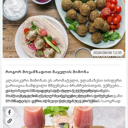
2026/08/06 12:35
როგორ მოვამზადოთ მაყვლის მიმოზა
კლასიკური მიმოზას ეს არომატული, ულამაზესი იისფერი
ვარიაცია ნამდვილი მშვენებაა ბრანჩებისთვის, უქმეების
დილისთვის ან სადღესასწაულო წვეულებებისთვის.
ეს სასმელი მზადდება სულ რაღაც 10 წუთში და მის
ახალი მაყვლის ტკბილ-მჟავე გემო, ლაიმის ციტრუსოვანი
მომზადებას მინიმალური ინგრედიენტები სჭირდება.
არომატი და ცქრიალა ღვინის ბუშტუკები ქმნის საოცრად
მომზადების დრო: 10 წუთი ულუფა: 4–6 პორცია
დახვეწილ და მაგრილებელ კოქტეილს.