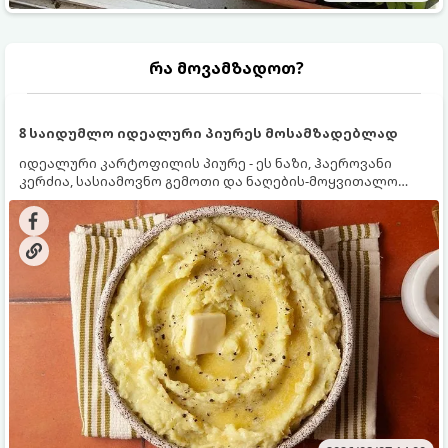
რა მოვამზადოთ?
8 საიდუმლო იდეალური პიურეს მოსამზადებლად
იდეალური კარტოფილის პიურე - ეს ნაზი, ჰაეროვანი
კერძია, სასიამოვნო გემოთი და ნაღების-მოყვითალო
ფერით. მისი მომზადება ძალიან მარტივია, მაგრამ
არსებობს რამდენიმე საიდუმლო, რომლებიც უნდა
იცოდეთ, რომ პიურე იდეალურად გემრიელი გამოვიდეს.