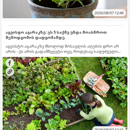
2026/08/07 12:46
აგვისტო აგარაკზე: ეს 5 საქმე უნდა მოასწროთ
შემოდგომის დადგომამდე
აგვისტო აგარაკზე მხოლოდ მოსავლის აღების დრო არ
არის - ეს არის გადამწყვეტი თვე, როდესაც საფუძველი
ეყრება მომავალი წლის მოსავალს და ბაღი მზადდება
შემოდგომა-ზამთრის სეზონისთვის. იმისათვის, რომ
ნიადაგმა ენერგია აღიდგინოს, ხოლო მცენარეებმა
ზამთარს გაუძლონ, აგვისტოს ბოლომდე 5
მნიშვნელოვანი საქმის გაკეთება უნდა მოასწროთ:
2026/08/07 12:41