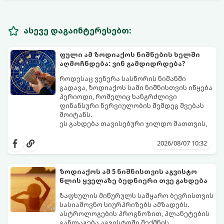
ასევე დაგაინტერესებთ:
ფული ამ ზოდიაქოს ნიშნების ხელში
აღმოჩნდება: ვინ გამდიდრდება?
როდესაც ვენერა სასწორის ნიშანში
გადავა, ზოდიაქოს სამი ნიშნისთვის იწყება
პერიოდი, რომელიც ხანგრძლივი
ფინანსური ნერვიულობის შემდეგ შვებას
მოიტანს.
ეს გახდება თავისებური ჯილდო მათთვის,
ვინც დიდხანს შრომობდა, მოთმინებას
იჩენდა და სირთულეების მიუხედავად წინ
2026/08/07 10:32
სვლას განაგრძობდა. ბევრი მიეჩვია
სტაბილურობისთვის ბრძოლას,
სურვილების გადადებასა და ხარჯების
ზოდიაქოს ამ 5 ნიშნისთვის აგვისტო
მკაცრ კონტროლს. თუმცა, ახლა სიტუაცია
პრობლემები, რომლებიც უსასრულო
წლის ყველაზე ბედნიერი თვე გახდება
თანდათან შეიცვლება.
გეგონათ, უკან დაიხევს, ამასთან ერთად კი
გაჩნდება მეტი ნდობა მომავლის მიმართ.
ზაფხულის მიწურულს სამყარო ბევრისთვის
რთული პერიოდის შემდეგ ეს ნიშნები
სასიამოვნო სიურპრიზებს ამზადებს.
შეძლებენ ამოისუნთქონ და დაინახონ
ასტროლოგების პროგნოზით, პლანეტების
ახალი შესაძლებლობები.
განლაგება აგვისტოში შექმნის