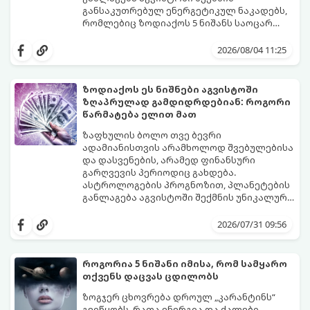
განსაკუთრებულ ენერგეტიკულ ნაკადებს,
რომლებიც ზოდიაქოს 5 ნიშანს საოცარ
იღბალს, ჰარმონიასა და წარმატებას
მათთვის აგვისტო გარდამტეხი და წლის
მოუტანს.
ყველაზე ბედნიერი თვე აღმოჩნდება.
2026/08/04 11:25
გაიგეთ, მოხვდით თუ არა ამ იღბლიანთა
შორის:
ზოდიაქოს ეს ნიშნები აგვისტოში
ზღაპრულად გამდიდრდებიან: როგორი
წარმატება ელით მათ
ზაფხულის ბოლო თვე ბევრი
ადამიანისთვის არამხოლოდ შვებულებისა
და დასვენების, არამედ ფინანსური
გარღვევის პერიოდიც გახდება.
ასტროლოგების პროგნოზით, პლანეტების
განლაგება აგვისტოში შექმნის უნიკალურ
ენერგეტიკულ ნაკადებს, რომლებიც
გაიგეთ, მოხვდით თუ არა იმ იღბლიანთა
ზოდიაქოს 4 ნიშანს ფინანსური წარმატების
შორის, ვისაც აგვისტოში ფინანსური
2026/07/31 09:56
მიღწევასა და შემოსავლების
იღბალი გაუღიმებს:
საგრძნობლად გაზრდაში დაეხმარება.
როგორია 5 ნიშანი იმისა, რომ სამყარო
თქვენს დაცვას ცდილობს
ზოგჯერ ცხოვრება დროულ „კარანტინს“
გვიწყობს, რათა ენერგია და ძალები