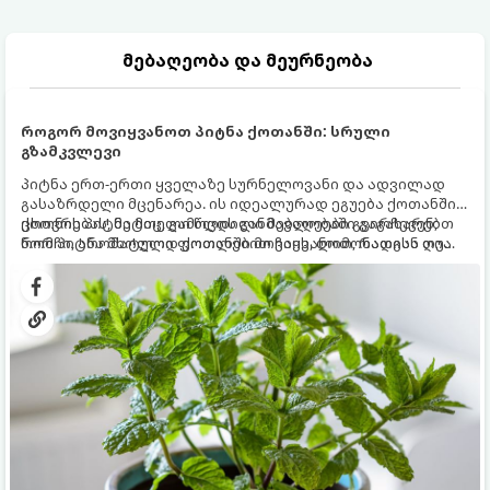
მებაღეობა და მეურნეობა
როგორ მოვიყვანოთ პიტნა ქოთანში: სრული
გზამკვლევი
პიტნა ერთ-ერთი ყველაზე სურნელოვანი და ადვილად
გასაზრდელი მცენარეა. ის იდეალურად ეგუება ქოთანში
ცხოვრებას, მეტიც, გამოცდილი მებაღეები გვირჩევენ,
ქოთნის პიტნა მთელი წლის განმავლობაში გაგახარებთ
რომ პიტნა მხოლოდ ქოთანში მოვიყვანოთ, რადგან ღია
ნორჩი, არომატული ფოთლებით ჩაის, ლიმონათისა თუ
გრუნტში (ბაღში) დარგვისას ის ფესვებით ძალიან
კერძებისთვის.
სწრაფად ვრცელდება და სხვა მცენარეებს ავიწროებს.