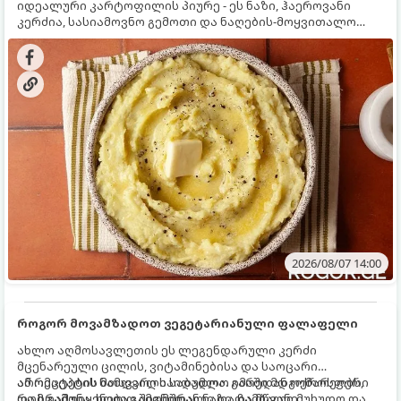
იდეალური კარტოფილის პიურე - ეს ნაზი, ჰაეროვანი
კერძია, სასიამოვნო გემოთი და ნაღების-მოყვითალო
ფერით. მისი მომზადება ძალიან მარტივია, მაგრამ
არსებობს რამდენიმე საიდუმლო, რომლებიც უნდა
იცოდეთ, რომ პიურე იდეალურად გემრიელი გამოვიდეს.
2026/08/07 14:00
როგორ მოვამზადოთ ვეგეტარიანული ფალაფელი
ახლო აღმოსავლეთის ეს ლეგენდარული კერძი
მცენარეული ცილის, ვიტამინებისა და საოცარი
არომატების ნამდვილი საბადოა. გარედან ოქროსფერი
ამ რეცეპტის მთავარი საიდუმლო იმაში მდგომარეობს,
და ხრაშუნა, ხოლო შიგნიდან ნაზი და მწვანე
რომ გამოიყენება გამომშრალი და ჩამბალი მუხუდო და