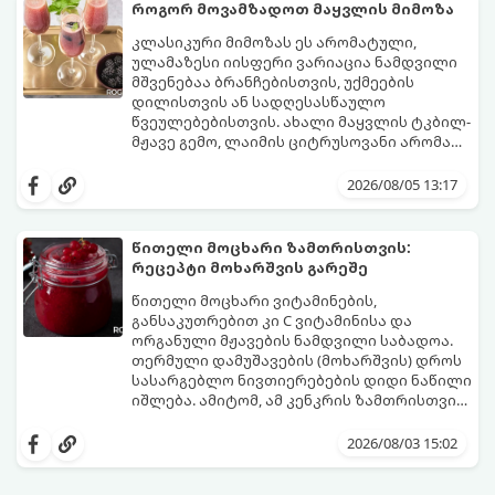
შეწვისას ფორმა იდეალურად შეინარჩუნოს
როგორ მოვამზადოთ მაყვლის მიმოზა
და არ დაიშალოს.
მომზადების დრო: 20 წუთი (დამატებით
კლასიკური მიმოზას ეს არომატული,
მუხუდოს ჩალბობის დრო: 12-24 საათი)
ულამაზესი იისფერი ვარიაცია ნამდვილი
შეწვის დრო: 10–15 წუთი ულუფა: 20–24 ცალი
მშვენებაა ბრანჩებისთვის, უქმეების
ბურთულა (4–6 პორცია)
დილისთვის ან სადღესასწაულო
წვეულებებისთვის. ახალი მაყვლის ტკბილ-
მჟავე გემო, ლაიმის ციტრუსოვანი არომატი
და ცქრიალა ღვინის ბუშტუკები ქმნის
ეს სასმელი მზადდება სულ რაღაც 10 წუთში
საოცრად დახვეწილ და მაგრილებელ
და მის მომზადებას მინიმალური
2026/08/05 13:17
კოქტეილს.
ინგრედიენტები სჭირდება.
მომზადების დრო: 10 წუთი ულუფა: 4–6
პორცია
წითელი მოცხარი ზამთრისთვის:
რეცეპტი მოხარშვის გარეშე
წითელი მოცხარი ვიტამინების,
განსაკუთრებით კი C ვიტამინისა და
ორგანული მჟავების ნამდვილი საბადოა.
თერმული დამუშავების (მოხარშვის) დროს
სასარგებლო ნივთიერებების დიდი ნაწილი
იშლება. ამიტომ, ამ კენკრის ზამთრისთვის
შესანახად საუკეთესო გზა „ცოცხალი ჯემის“
ეს მეთოდი ინარჩუნებს მოცხარის
მომზადებაა - მოხარშვის გარეშე.
ბუნებრივ, კაშკაშა გემოს, არომატს და
2026/08/03 15:02
ყველა სასარგებლო თვისებას.