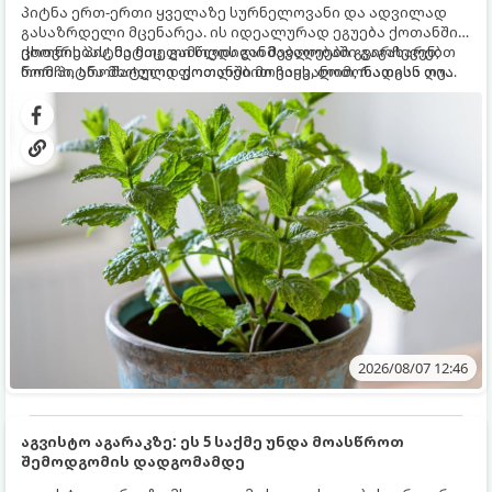
პიტნა ერთ-ერთი ყველაზე სურნელოვანი და ადვილად
გასაზრდელი მცენარეა. ის იდეალურად ეგუება ქოთანში
ცხოვრებას, მეტიც, გამოცდილი მებაღეები გვირჩევენ,
ქოთნის პიტნა მთელი წლის განმავლობაში გაგახარებთ
რომ პიტნა მხოლოდ ქოთანში მოვიყვანოთ, რადგან ღია
ნორჩი, არომატული ფოთლებით ჩაის, ლიმონათისა თუ
გრუნტში (ბაღში) დარგვისას ის ფესვებით ძალიან
კერძებისთვის.
სწრაფად ვრცელდება და სხვა მცენარეებს ავიწროებს.
2026/08/07 12:46
აგვისტო აგარაკზე: ეს 5 საქმე უნდა მოასწროთ
შემოდგომის დადგომამდე