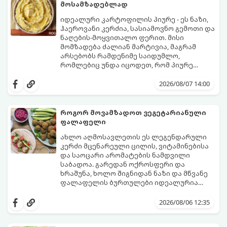
მოსამზადებლად
იდეალური კარტოფილის პიურე - ეს ნაზი,
ჰაეროვანი კერძია, სასიამოვნო გემოთი და
ნაღების-მოყვითალო ფერით. მისი
მომზადება ძალიან მარტივია, მაგრამ
არსებობს რამდენიმე საიდუმლო,
რომლებიც უნდა იცოდეთ, რომ პიურე
იდეალურად გემრიელი გამოვიდეს.
2026/08/07 14:00
როგორ მოვამზადოთ ვეგეტარიანული
ფალაფელი
ახლო აღმოსავლეთის ეს ლეგენდარული
კერძი მცენარეული ცილის, ვიტამინებისა
და საოცარი არომატების ნამდვილი
საბადოა. გარედან ოქროსფერი და
ხრაშუნა, ხოლო შიგნიდან ნაზი და მწვანე
ფალაფელის ბურთულები იდეალურია
პიტაში (არაბულ პურში) ჩასადებად,
ამ რეცეპტის მთავარი საიდუმლო იმაში
სალათებთან ერთად ან ტახინის (სესამის)
მდგომარეობს, რომ გამოიყენება
2026/08/06 12:35
სოუსთან მირთმევისთვის.
გამომშრალი და ჩამბალი მუხუდო და არა
დაკონსერვებული, რათა ბურთულებმა