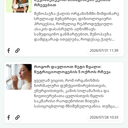
რჩევებით
მენოპაუზა ქალის ორგანიზმში მიმდინარე
სრულიად ბუნებრივი, ფიზიოლოგიური
პროცესია, რომელიც რეპროდუქციული
ასაკის დასასრულს აღნიშნავს.
სამედიცინო განმარტებით, მენოპაუზა
დამდგარად ითვლება, როდესაც ქალს
ზედიზედ 12 თვის განმავლობაში არ ჰქონია
თუმცა, ორგანიზმში ჰორმონალური
მენსტრუაცია.
ცვლილებები ამ მომენტამდე ბევრად ადრე
2026/07/31 11:39
იწყება - ამ გარდამავალ ეტაპს
პერიმენოპაუზა ეწოდება (რომელიც
საშუალოდ 40-დან 50 წლამდე ასაკში იწყება
როგორ დავლიოთ მეტი წყალი:
და შესაძლოა 4-დან 8 წლამდე
ნუტრიციოლოგების 5 ოქროს რჩევა
გაგრძელდეს).
იმისათვის, რომ ეს პერიოდი შფოთვის
გარეშე გაიაროთ, მნიშვნელოვანია
ყველამ ვიცით, რომ ორგანიზმის
იცოდეთ, რა სიგნალებს გზავნის ორგანიზმი
ნორმალური ფუნქციონირებისთვის,
და როგორ შეიმსუბუქოთ მდგომარეობა
ენერგიისთვის, კანის სილამაზისა და
მეან-გინეკოლოგებისა და
ნივთიერებათა ცვლისთვის წყლის
ნუტრიციოლოგების რეკომენდაციებით.
საკმარისი რაოდენობით მიღება
სასიცოცხლოდ მნიშვნელოვანია. თუმცა,
ყოველდღიური ფუსფუსის, საქმეებისა თუ
თუ ხშირად გავიწყდებათ წყლის
უბრალოდ ჩვევის არქონის გამო, დღის
დალევა ან მისი გემო მოსაწყენი
2026/07/28 10:33
განმავლობაში საჭირო ოდენობის წყლის
გეჩვენებათ, დიეტოლოგების ეს 5
დალევა ბევრისთვის ნამდვილ
მარტივი და ეფექტური რჩევა