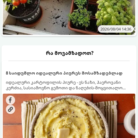
2026/08/04 14:36
რა მოვამზადოთ?
8 საიდუმლო იდეალური პიურეს მოსამზადებლად
იდეალური კარტოფილის პიურე - ეს ნაზი, ჰაეროვანი
კერძია, სასიამოვნო გემოთი და ნაღების-მოყვითალო
ფერით. მისი მომზადება ძალიან მარტივია, მაგრამ
არსებობს რამდენიმე საიდუმლო, რომლებიც უნდა
იცოდეთ, რომ პიურე იდეალურად გემრიელი გამოვიდეს.