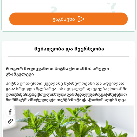
გაგზავნა
მებაღეობა და მეურნეობა
როგორ მოვიყვანოთ პიტნა ქოთანში: სრული
გზამკვლევი
პიტნა ერთ-ერთი ყველაზე სურნელოვანი და ადვილად
გასაზრდელი მცენარეა. ის იდეალურად ეგუება ქოთანში
ცხოვრებას, მეტიც, გამოცდილი მებაღეები გვირჩევენ,
ქოთნის პიტნა მთელი წლის განმავლობაში გაგახარებთ
რომ პიტნა მხოლოდ ქოთანში მოვიყვანოთ, რადგან ღია
ნორჩი, არომატული ფოთლებით ჩაის, ლიმონათისა თუ
გრუნტში (ბაღში) დარგვისას ის ფესვებით ძალიან
კერძებისთვის.
სწრაფად ვრცელდება და სხვა მცენარეებს ავიწროებს.