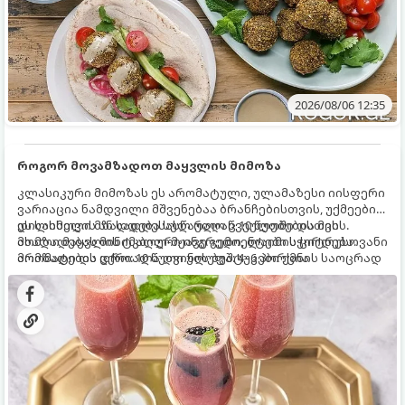
2026/08/06 12:35
როგორ მოვამზადოთ მაყვლის მიმოზა
კლასიკური მიმოზას ეს არომატული, ულამაზესი იისფერი
ვარიაცია ნამდვილი მშვენებაა ბრანჩებისთვის, უქმეების
დილისთვის ან სადღესასწაულო წვეულებებისთვის.
ეს სასმელი მზადდება სულ რაღაც 10 წუთში და მის
ახალი მაყვლის ტკბილ-მჟავე გემო, ლაიმის ციტრუსოვანი
მომზადებას მინიმალური ინგრედიენტები სჭირდება.
არომატი და ცქრიალა ღვინის ბუშტუკები ქმნის საოცრად
მომზადების დრო: 10 წუთი ულუფა: 4–6 პორცია
დახვეწილ და მაგრილებელ კოქტეილს.