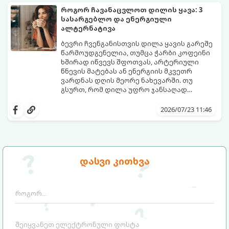
გამოწვევად რჩება.
დაგეხმარებათ, წყლის სმა
როგორ ჩავანაცვლოთ დილის ყავა: 3
ყოველდღიურ, სასიამოვნო ჩვევად
სასარგებლო და ენერგიული
აქციოთ.
ალტერნატივა
ბევრი ჩვენგანისთვის დილა ყავის გარეშე
წარმოუდგენელია, თუმცა ჭარბი კოფეინი
ხშირად იწვევს შფოთვას, არტერიული
წნევის მატებას ან ენერგიის მკვეთრ
ვარდნას დღის მეორე ნახევარში. თუ
გსურთ, რომ დილა უფრო ჯანსაღად
დაიწყოთ და ენერგია დიდხანს
მიჰყევით ამ გზამკვლევს და აღმოაჩინეთ
შეინარჩუნოთ, ექსპერტები ყავის სამ
თქვენთვის სასურველი სასმელი:
2026/07/23 11:46
საუკეთესო ალტერნატივას გვთავაზობენ.
დასვი კითხვა