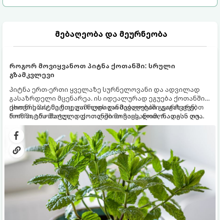
მებაღეობა და მეურნეობა
როგორ მოვიყვანოთ პიტნა ქოთანში: სრული
გზამკვლევი
პიტნა ერთ-ერთი ყველაზე სურნელოვანი და ადვილად
გასაზრდელი მცენარეა. ის იდეალურად ეგუება ქოთანში
ცხოვრებას, მეტიც, გამოცდილი მებაღეები გვირჩევენ,
ქოთნის პიტნა მთელი წლის განმავლობაში გაგახარებთ
რომ პიტნა მხოლოდ ქოთანში მოვიყვანოთ, რადგან ღია
ნორჩი, არომატული ფოთლებით ჩაის, ლიმონათისა თუ
გრუნტში (ბაღში) დარგვისას ის ფესვებით ძალიან
კერძებისთვის.
სწრაფად ვრცელდება და სხვა მცენარეებს ავიწროებს.