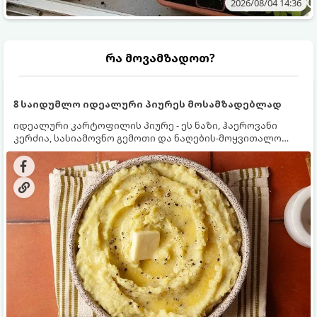
2026/08/04 14:36
რა მოვამზადოთ?
8 საიდუმლო იდეალური პიურეს მოსამზადებლად
იდეალური კარტოფილის პიურე - ეს ნაზი, ჰაეროვანი
კერძია, სასიამოვნო გემოთი და ნაღების-მოყვითალო
ფერით. მისი მომზადება ძალიან მარტივია, მაგრამ
არსებობს რამდენიმე საიდუმლო, რომლებიც უნდა
იცოდეთ, რომ პიურე იდეალურად გემრიელი გამოვიდეს.