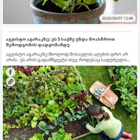
2026/08/07 12:46
აგვისტო აგარაკზე: ეს 5 საქმე უნდა მოასწროთ
შემოდგომის დადგომამდე
აგვისტო აგარაკზე მხოლოდ მოსავლის აღების დრო არ
არის - ეს არის გადამწყვეტი თვე, როდესაც საფუძველი
ეყრება მომავალი წლის მოსავალს და ბაღი მზადდება
შემოდგომა-ზამთრის სეზონისთვის. იმისათვის, რომ
ნიადაგმა ენერგია აღიდგინოს, ხოლო მცენარეებმა
ზამთარს გაუძლონ, აგვისტოს ბოლომდე 5
მნიშვნელოვანი საქმის გაკეთება უნდა მოასწროთ: