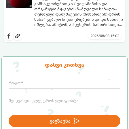
განსაკუთრებით კი C ვიტამინისა და
ორგანული მჟავების ნამდვილი საბადოა.
თერმული დამუშავების (მოხარშვის) დროს
სასარგებლო ნივთიერებების დიდი ნაწილი
იშლება. ამიტომ, ამ კენკრის ზამთრისთვის
შესანახად საუკეთესო გზა „ცოცხალი ჯემის“
ეს მეთოდი ინარჩუნებს მოცხარის
მომზადებაა - მოხარშვის გარეშე.
ბუნებრივ, კაშკაშა გემოს, არომატს და
2026/08/03 15:02
ყველა სასარგებლო თვისებას.
დასვი კითხვა
გაგზავნა