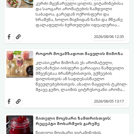
კერძი მცენარეული ცილის, ვიტამინებისა
და საოცარი არომატების ნამდვილი
საბადოა. გარედან ოქროსფერი და
ხრაშუნა, ხოლო შიგნიდან ნაზი და მწვანე
ფალაფელის ბურთულები იდეალურია
პიტაში (არაბულ პურში) ჩასადებად,
ამ რეცეპტის მთავარი საიდუმლო იმაში
სალათებთან ერთად ან ტახინის (სესამის)
მდგომარეობს, რომ გამოიყენება
2026/08/06 12:35
სოუსთან მირთმევისთვის.
გამომშრალი და ჩამბალი მუხუდო და არა
დაკონსერვებული, რათა ბურთულებმა
შეწვისას ფორმა იდეალურად შეინარჩუნოს
როგორ მოვამზადოთ მაყვლის მიმოზა
და არ დაიშალოს.
მომზადების დრო: 20 წუთი (დამატებით
კლასიკური მიმოზას ეს არომატული,
მუხუდოს ჩალბობის დრო: 12-24 საათი)
ულამაზესი იისფერი ვარიაცია ნამდვილი
შეწვის დრო: 10–15 წუთი ულუფა: 20–24 ცალი
მშვენებაა ბრანჩებისთვის, უქმეების
ბურთულა (4–6 პორცია)
დილისთვის ან სადღესასწაულო
წვეულებებისთვის. ახალი მაყვლის ტკბილ-
მჟავე გემო, ლაიმის ციტრუსოვანი არომატი
და ცქრიალა ღვინის ბუშტუკები ქმნის
ეს სასმელი მზადდება სულ რაღაც 10 წუთში
საოცრად დახვეწილ და მაგრილებელ
და მის მომზადებას მინიმალური
2026/08/05 13:17
კოქტეილს.
ინგრედიენტები სჭირდება.
მომზადების დრო: 10 წუთი ულუფა: 4–6
პორცია
წითელი მოცხარი ზამთრისთვის:
რეცეპტი მოხარშვის გარეშე
წითელი მოცხარი ვიტამინების,