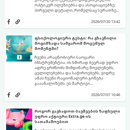
ოპტიკურ ილუზიებსა და ასოციაციებზე:
პირველი დეტალი, რომელსაც სურათზე
ამჩნევთ, პირდაპირ მიანიშნებს თქვენი
დახედეთ სურათს რამდენიმე წამით. რა
პიროვნების ფარულ მხარეებზე,
დაინახეთ პირველად?
2026/07/20 13:42
აზროვნების ტიპსა და გადაწყვეტილების
მიღების სტილზე.
ფსიქოლოგიური ტესტი: რა გზავნილი
მოგიმზადა სამყარომ მოცემულ
მომენტში?
ჩვენი არაცნობიერი საოცარი
ინსტრუმენტია. ის ხშირად ბევრად უფრო
ადრე გრძნობს მიმდინარე მოვლენებს,
ცვლილებებსა და საჭიროებებს, ვიდრე
ამას ჩვენი რაციონალური გონება
გააანალიზებს. ეს მარტივი
ფსიქოლოგიური ტესტი, რომელიც
დახუჭეთ თვალები, ღრმად ჩაისუნთქეთ,
ასოციაციურ აღქმაზეა დაფუძნებული,
აირჩიეთ სამი წერილიდან ის ერთი,
2026/07/07 10:46
დაგეხმარებათ გაიგოთ, თუ რა მთავარი
რომელიც ყველაზე მეტად გიზიდავთ და
გზავნილი ან რჩევა აქვს სამყაროს
წაიკითხეთ თქვენი პასუხი.
თქვენთვის ცხოვრების ამ ეტაპზე.
როგორ გავხადოთ ბავშვების ზაფხული
უფრო აქტიური Extra.ge-ის
სათამაშოებით