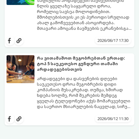
ზაფხულის არდადეგები ბავშვებისთვის
წლის ყველაზე საყვარელი დროა,
რომელიც სავსეა მოლოდინებით.
მშობლებისთვის კი ეს პერიოდი სრულიად
ახალ გამოწვევებთან ასოცირდება.
მთავარი ამოცანა ბავშვების ეკრანებისგან
მოწყვეტა და მათი ენერგიის სწორად
extra.ge
- ყველაზე დიდი ციფრული
მიმართვაა. მნიშვნელოვანია მათთვის
მარკეტფლეისი საქართველოში,
2026/06/17 17:30
ისეთი გარემოს შექმნა, სადაც დროს
გთავაზობთ პლატფორმას, რომელიც ამ
ხალისიანად და აქტიურად გაატარებენ.
პრობლემის მარტივად გადაჭრაში
ჯანსაღი რუტინა დასვენების დღეებშიც
დაგეხმარებათ. აქ ყველა ასაკისა და
რა ვითამაშოთ მეგობრებთან ერთად:
აუცილებელია.
ინტერესის მქონე ბავშვისთვის მოიძებნება
ტოპ 5 საუკეთესო გუნდური თამაში
იდეალური გასართობი საშუალება.
არდადეგებისთვის
არდადეგები და დასვენების დღეები
საუკეთესო დროა მეგობრების დიდი
კომპანიის შესაკრებად. თუმცა, ხშირად
ხდება ხოლმე, რომ შეკრების შემდეგ
ყველას ტელეფონები აქვს მომარჯვებული
და საერთო მხიარულების ნაცვლად, სიჩუმე
ისადგურებს. ამ სიტუაციიდან თავის
ინტელექტუალური, აზარტული და
დასაღწევად და ნამდვილი, ცოცხალი
იუმორით სავსე აქტივობები მეგობრებს
2026/06/12 11:30
ემოციების გასაღვიძებლად საუკეთესო გზა
კიდევ უფრო აახლოებს და დაუვიწყარ
გუნდური თამაშებია.
მოგონებებს ტოვებს. გთავაზობთ ტოპ 5
საუკეთესო გუნდურ თამაშს, რომლებიც