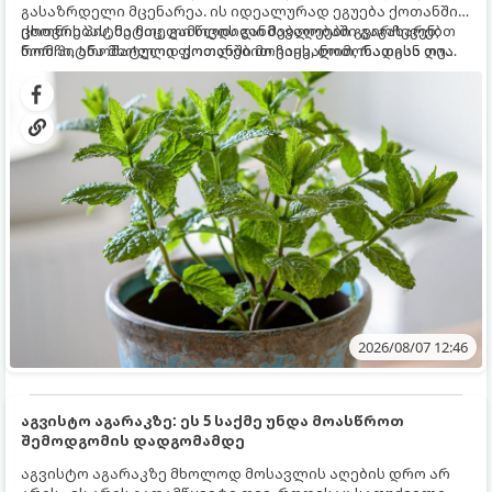
გასაზრდელი მცენარეა. ის იდეალურად ეგუება ქოთანში
ცხოვრებას, მეტიც, გამოცდილი მებაღეები გვირჩევენ,
ქოთნის პიტნა მთელი წლის განმავლობაში გაგახარებთ
რომ პიტნა მხოლოდ ქოთანში მოვიყვანოთ, რადგან ღია
ნორჩი, არომატული ფოთლებით ჩაის, ლიმონათისა თუ
გრუნტში (ბაღში) დარგვისას ის ფესვებით ძალიან
კერძებისთვის.
სწრაფად ვრცელდება და სხვა მცენარეებს ავიწროებს.
2026/08/07 12:46
აგვისტო აგარაკზე: ეს 5 საქმე უნდა მოასწროთ
შემოდგომის დადგომამდე
აგვისტო აგარაკზე მხოლოდ მოსავლის აღების დრო არ