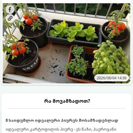
ყოველდღიურად ახალ, არომატულ მწვანილსა და
კულტურები ეგუებიან ქოთნის პირობებს ყველაზე კარგად
ბოსტნეულს მოკრეფთ.
და როგორ მოუაროთ მათ სწორად.
2026/08/04 14:36
რა მოვამზადოთ?
8 საიდუმლო იდეალური პიურეს მოსამზადებლად
იდეალური კარტოფილის პიურე - ეს ნაზი, ჰაეროვანი