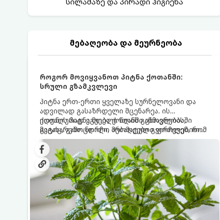
სილამაზე და პირადი ჰიგიენა
მებაღეობა და მეურნეობა
როგორ მოვიყვანოთ პიტნა ქოთანში:
სრული გზამკვლევი
პიტნა ერთ-ერთი ყველაზე სურნელოვანი და
ადვილად გასაზრდელი მცენარეა. ის
იდეალურად ეგუება ქოთანში ცხოვრებას,
ქოთნის პიტნა მთელი წლის განმავლობაში
მეტიც, გამოცდილი მებაღეები გვირჩევენ, რომ
გაგახარებთ ნორჩი, არომატული ფოთლებით
პიტნა მხოლოდ ქოთანში მოვიყვანოთ, რადგან
ჩაის, ლიმონათისა თუ კერძებისთვის.
ღია გრუნტში (ბაღში) დარგვისას ის ფესვებით
ძალიან სწრაფად ვრცელდება და სხვა
მცენარეებს ავიწროებს.