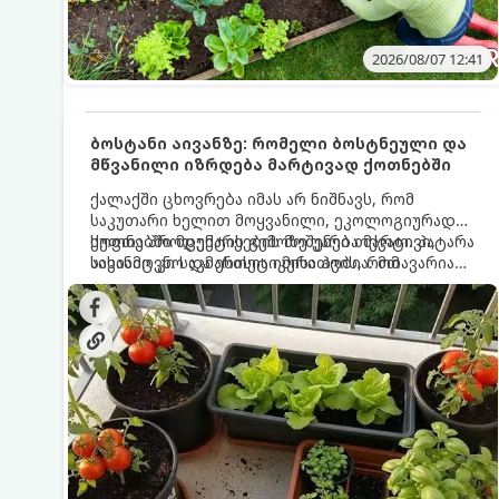
2026/08/07 12:41
ბოსტანი აივანზე: რომელი ბოსტნეული და
მწვანილი იზრდება მარტივად ქოთნებში
ქალაქში ცხოვრება იმას არ ნიშნავს, რომ
საკუთარი ხელით მოყვანილი, ეკოლოგიურად
სუფთა პროდუქტის გემოზე უარი თქვათ. პატარა
ქოთნებში მცენარეების მოშენება მარტივი,
აივანიც კი საკმარისია იმისათვის, რომ
სასიამოვნო და ესთეტიკური ჰობია. მთავარია
მოიწყოთ მინი-ბოსტანი, საიდანაც
იცოდეთ, რომელი კულტურები ეგუებიან
ყოველდღიურად ახალ, არომატულ მწვანილსა
ქოთნის პირობებს ყველაზე კარგად და როგორ
და ბოსტნეულს მოკრეფთ.
მოუაროთ მათ სწორად.