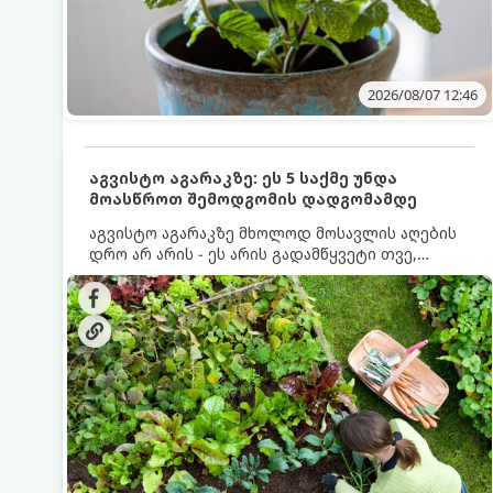
2026/08/07 12:46
აგვისტო აგარაკზე: ეს 5 საქმე უნდა
მოასწროთ შემოდგომის დადგომამდე
აგვისტო აგარაკზე მხოლოდ მოსავლის აღების
დრო არ არის - ეს არის გადამწყვეტი თვე,
როდესაც საფუძველი ეყრება მომავალი წლის
მოსავალს და ბაღი მზადდება შემოდგომა-
ზამთრის სეზონისთვის. იმისათვის, რომ
ნიადაგმა ენერგია აღიდგინოს, ხოლო
მცენარეებმა ზამთარს გაუძლონ, აგვისტოს
ბოლომდე 5 მნიშვნელოვანი საქმის გაკეთება
უნდა მოასწროთ: