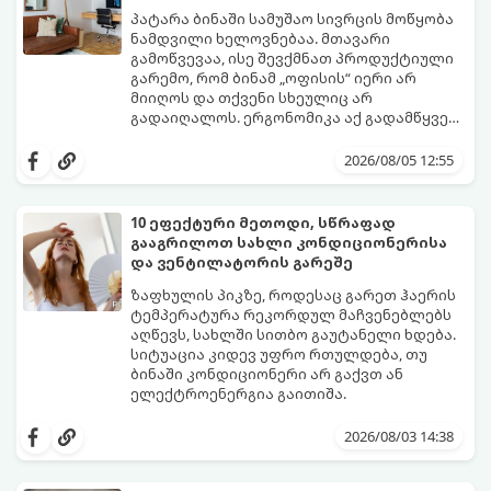
პატარა ბინაში სამუშაო სივრცის მოწყობა
ნამდვილი ხელოვნებაა. მთავარი
გამოწვევაა, ისე შევქმნათ პროდუქტიული
გარემო, რომ ბინამ „ოფისის“ იერი არ
მიიღოს და თქვენი სხეულიც არ
გადაიღალოს. ერგონომიკა აქ გადამწყვეტ
როლს თამაშობს.
აი, როგორ მოაწყოთ იდეალური სამუშაო
კუთხე მცირე ფართში:
2026/08/05 12:55
10 ეფექტური მეთოდი, სწრაფად
გააგრილოთ სახლი კონდიციონერისა
და ვენტილატორის გარეშე
ზაფხულის პიკზე, როდესაც გარეთ ჰაერის
ტემპერატურა რეკორდულ მაჩვენებლებს
აღწევს, სახლში სითბო გაუტანელი ხდება.
სიტუაცია კიდევ უფრო რთულდება, თუ
ბინაში კონდიციონერი არ გაქვთ ან
ელექტროენერგია გაითიშა.
საბედნიეროდ, არსებობს ფიზიკის მარტივი
კანონები და გამოცდილი ყოფითი ხრიკები,
2026/08/03 14:38
რომლებიც დაგეხმარებათ, საგრძნობლად
დაწიოთ ტემპერატურა სახლში და შექმნათ