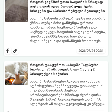
სასიამოვნო სიგრილე სპეციალური
როგორ გავწმინდოთ ხალიჩა სწრაფად
ტექნიკის გარეშეც.
იატაკიდან აუღებლად: ეფექტური
გთავაზობთ 10 საუკეთესო და
ხრიკები და აპრობირებული მეთოდები
ხელმისაწვდომ მეთოდს:
ხალიჩა სახლში სიმყუდროვესა და სითბოს
ქმნის, თუმცა მისი გაწმენდა დროთა
განმავლობაში საკმაოდ შრომატევად
საქმედ იქცევა. ხალიჩის იატაკიდან აღება,
ეზოში ან ქიმწმენდაში წაღება დიდი
ძალისხმევასა და ფინანსებს მოითხოვს.
სინამდვილეში, არსებობს რამდენიმე
ეფექტური, ბიუჯეტური და აპრობირებული
2026/07/24 09:31
მეთოდი, რომელთა დახმარებითაც
შეძლებთ ხალიჩის ადგილზევე გაწმენდას,
ლაქების ამოყვანასა და პირვანდელი
როგორ დააყენოთ სახლში "ალპური
სიახლის დაბრუნებას.
სიგრილე": ამისთვის სულ რაღაც 2
პროდუქტია საჭირო
სახლში სასიამოვნო, სუფთა და ჯანსაღი
ატმოსფეროს შექმნა ყველა დიასახლისის
ოცნებაა. მაღაზიის ჰაერის
არომატიზატორები ხშირად ძვირი ღირს,
შეიცავს ქიმიურ ნივთიერებებს და ბევრს
ალერგიას ან თავის ტკივილსაც კი უწვევს.
სინამდვილეში, ნამდვილი „ალპური