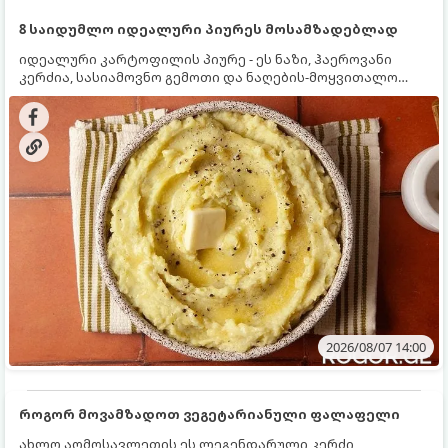
8 საიდუმლო იდეალური პიურეს მოსამზადებლად
იდეალური კარტოფილის პიურე - ეს ნაზი, ჰაეროვანი
კერძია, სასიამოვნო გემოთი და ნაღების-მოყვითალო
ფერით. მისი მომზადება ძალიან მარტივია, მაგრამ
არსებობს რამდენიმე საიდუმლო, რომლებიც უნდა
იცოდეთ, რომ პიურე იდეალურად გემრიელი გამოვიდეს.
2026/08/07 14:00
როგორ მოვამზადოთ ვეგეტარიანული ფალაფელი
ახლო აღმოსავლეთის ეს ლეგენდარული კერძი