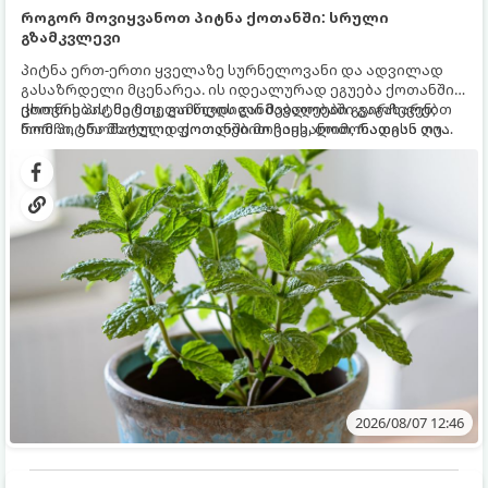
როგორ მოვიყვანოთ პიტნა ქოთანში: სრული
გზამკვლევი
პიტნა ერთ-ერთი ყველაზე სურნელოვანი და ადვილად
გასაზრდელი მცენარეა. ის იდეალურად ეგუება ქოთანში
ცხოვრებას, მეტიც, გამოცდილი მებაღეები გვირჩევენ,
ქოთნის პიტნა მთელი წლის განმავლობაში გაგახარებთ
რომ პიტნა მხოლოდ ქოთანში მოვიყვანოთ, რადგან ღია
ნორჩი, არომატული ფოთლებით ჩაის, ლიმონათისა თუ
გრუნტში (ბაღში) დარგვისას ის ფესვებით ძალიან
კერძებისთვის.
სწრაფად ვრცელდება და სხვა მცენარეებს ავიწროებს.
2026/08/07 12:46