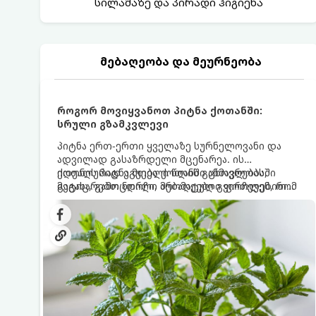
სილამაზე და პირადი ჰიგიენა
მებაღეობა და მეურნეობა
როგორ მოვიყვანოთ პიტნა ქოთანში:
სრული გზამკვლევი
პიტნა ერთ-ერთი ყველაზე სურნელოვანი და
ადვილად გასაზრდელი მცენარეა. ის
იდეალურად ეგუება ქოთანში ცხოვრებას,
ქოთნის პიტნა მთელი წლის განმავლობაში
მეტიც, გამოცდილი მებაღეები გვირჩევენ, რომ
გაგახარებთ ნორჩი, არომატული ფოთლებით
პიტნა მხოლოდ ქოთანში მოვიყვანოთ, რადგან
ჩაის, ლიმონათისა თუ კერძებისთვის.
ღია გრუნტში (ბაღში) დარგვისას ის ფესვებით
ძალიან სწრაფად ვრცელდება და სხვა
მცენარეებს ავიწროებს.