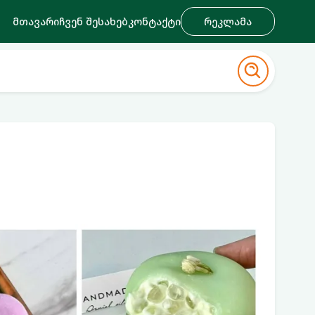
მთავარი
ჩვენ შესახებ
კონტაქტი
რეკლამა