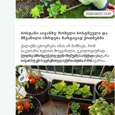
2026/08/07 12:41
ბოსტანი აივანზე: რომელი ბოსტნეული და
მწვანილი იზრდება მარტივად ქოთნებში
ქალაქში ცხოვრება იმას არ ნიშნავს, რომ
საკუთარი ხელით მოყვანილი, ეკოლოგიურად
სუფთა პროდუქტის გემოზე უარი თქვათ. პატარა
ქოთნებში მცენარეების მოშენება მარტივი,
აივანიც კი საკმარისია იმისათვის, რომ
სასიამოვნო და ესთეტიკური ჰობია. მთავარია
მოიწყოთ მინი-ბოსტანი, საიდანაც
იცოდეთ, რომელი კულტურები ეგუებიან
ყოველდღიურად ახალ, არომატულ მწვანილსა
ქოთნის პირობებს ყველაზე კარგად და როგორ
და ბოსტნეულს მოკრეფთ.
მოუაროთ მათ სწორად.