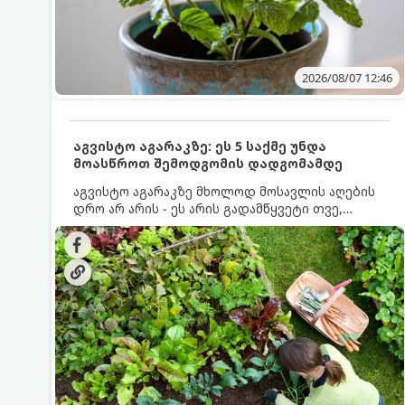
2026/08/07 12:46
აგვისტო აგარაკზე: ეს 5 საქმე უნდა
მოასწროთ შემოდგომის დადგომამდე
აგვისტო აგარაკზე მხოლოდ მოსავლის აღების
დრო არ არის - ეს არის გადამწყვეტი თვე,
როდესაც საფუძველი ეყრება მომავალი წლის
მოსავალს და ბაღი მზადდება შემოდგომა-
ზამთრის სეზონისთვის. იმისათვის, რომ
ნიადაგმა ენერგია აღიდგინოს, ხოლო
მცენარეებმა ზამთარს გაუძლონ, აგვისტოს
ბოლომდე 5 მნიშვნელოვანი საქმის გაკეთება
უნდა მოასწროთ: