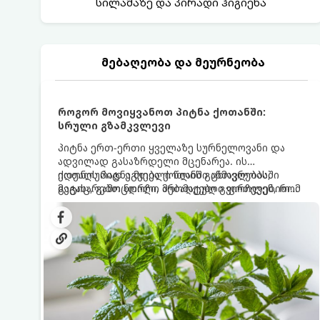
სილამაზე და პირადი ჰიგიენა
მებაღეობა და მეურნეობა
როგორ მოვიყვანოთ პიტნა ქოთანში:
სრული გზამკვლევი
პიტნა ერთ-ერთი ყველაზე სურნელოვანი და
ადვილად გასაზრდელი მცენარეა. ის
იდეალურად ეგუება ქოთანში ცხოვრებას,
ქოთნის პიტნა მთელი წლის განმავლობაში
მეტიც, გამოცდილი მებაღეები გვირჩევენ, რომ
გაგახარებთ ნორჩი, არომატული ფოთლებით
პიტნა მხოლოდ ქოთანში მოვიყვანოთ, რადგან
ჩაის, ლიმონათისა თუ კერძებისთვის.
ღია გრუნტში (ბაღში) დარგვისას ის ფესვებით
ძალიან სწრაფად ვრცელდება და სხვა
მცენარეებს ავიწროებს.