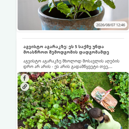
2026/08/07 12:46
აგვისტო აგარაკზე: ეს 5 საქმე უნდა
მოასწროთ შემოდგომის დადგომამდე
აგვისტო აგარაკზე მხოლოდ მოსავლის აღების
დრო არ არის - ეს არის გადამწყვეტი თვე,
როდესაც საფუძველი ეყრება მომავალი წლის
მოსავალს და ბაღი მზადდება შემოდგომა-
ზამთრის სეზონისთვის. იმისათვის, რომ
ნიადაგმა ენერგია აღიდგინოს, ხოლო
მცენარეებმა ზამთარს გაუძლონ, აგვისტოს
ბოლომდე 5 მნიშვნელოვანი საქმის გაკეთება
უნდა მოასწროთ: