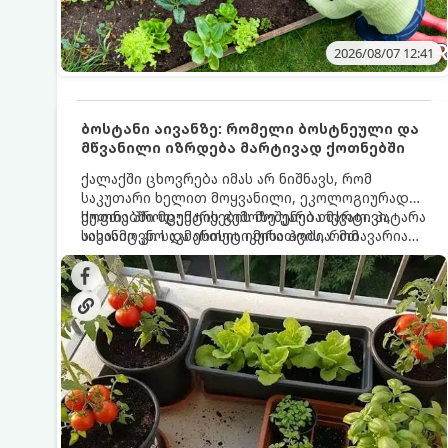
2026/08/07 12:41
ბოსტანი აივანზე: რომელი ბოსტნეული და
მწვანილი იზრდება მარტივად ქოთნებში
ქალაქში ცხოვრება იმას არ ნიშნავს, რომ
საკუთარი ხელით მოყვანილი, ეკოლოგიურად
სუფთა პროდუქტის გემოზე უარი თქვათ. პატარა
ქოთნებში მცენარეების მოშენება მარტივი,
აივანიც კი საკმარისია იმისათვის, რომ
სასიამოვნო და ესთეტიკური ჰობია. მთავარია
მოიწყოთ მინი-ბოსტანი, საიდანაც
იცოდეთ, რომელი კულტურები ეგუებიან
ყოველდღიურად ახალ, არომატულ მწვანილსა
ქოთნის პირობებს ყველაზე კარგად და როგორ
და ბოსტნეულს მოკრეფთ.
მოუაროთ მათ სწორად.