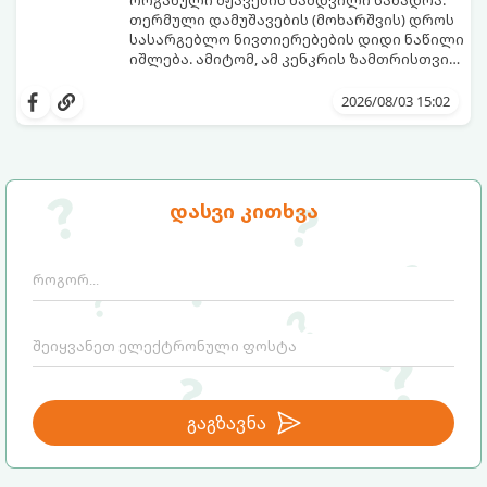
ორგანული მჟავების ნამდვილი საბადოა.
თერმული დამუშავების (მოხარშვის) დროს
სასარგებლო ნივთიერებების დიდი ნაწილი
იშლება. ამიტომ, ამ კენკრის ზამთრისთვის
შესანახად საუკეთესო გზა „ცოცხალი ჯემის“
ეს მეთოდი ინარჩუნებს მოცხარის
მომზადებაა - მოხარშვის გარეშე.
ბუნებრივ, კაშკაშა გემოს, არომატს და
2026/08/03 15:02
ყველა სასარგებლო თვისებას.
დასვი კითხვა
გაგზავნა