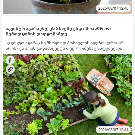
2026/08/07 12:46
აგვისტო აგარაკზე: ეს 5 საქმე უნდა მოასწროთ
შემოდგომის დადგომამდე
აგვისტო აგარაკზე მხოლოდ მოსავლის აღების დრო არ
არის - ეს არის გადამწყვეტი თვე, როდესაც საფუძველი
ეყრება მომავალი წლის მოსავალს და ბაღი მზადდება
შემოდგომა-ზამთრის სეზონისთვის. იმისათვის, რომ
ნიადაგმა ენერგია აღიდგინოს, ხოლო მცენარეებმა
ზამთარს გაუძლონ, აგვისტოს ბოლომდე 5
მნიშვნელოვანი საქმის გაკეთება უნდა მოასწროთ:
2026/08/07 12:41