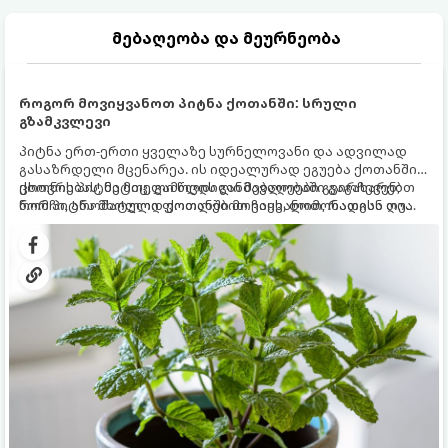
მებაღეობა და მეურნეობა
როგორ მოვიყვანოთ პიტნა ქოთანში: სრული
გზამკვლევი
პიტნა ერთ-ერთი ყველაზე სურნელოვანი და ადვილად
გასაზრდელი მცენარეა. ის იდეალურად ეგუება ქოთანში
ცხოვრებას, მეტიც, გამოცდილი მებაღეები გვირჩევენ,
ქოთნის პიტნა მთელი წლის განმავლობაში გაგახარებთ
რომ პიტნა მხოლოდ ქოთანში მოვიყვანოთ, რადგან ღია
ნორჩი, არომატული ფოთლებით ჩაის, ლიმონათისა თუ
გრუნტში (ბაღში) დარგვისას ის ფესვებით ძალიან
კერძებისთვის.
სწრაფად ვრცელდება და სხვა მცენარეებს ავიწროებს.