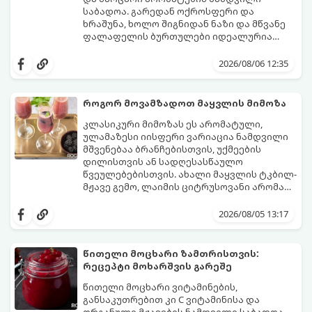
საბადოა. გარედან ოქროსფერი და
ხრაშუნა, ხოლო შიგნიდან ნაზი და მწვანე
ფალაფელის ბურთულები იდეალურია
პიტაში (არაბულ პურში) ჩასადებად,
ამ რეცეპტის მთავარი საიდუმლო იმაში
სალათებთან ერთად ან ტახინის (სესამის)
მდგომარეობს, რომ გამოიყენება
2026/08/06 12:35
სოუსთან მირთმევისთვის.
გამომშრალი და ჩამბალი მუხუდო და არა
დაკონსერვებული, რათა ბურთულებმა
შეწვისას ფორმა იდეალურად შეინარჩუნოს
როგორ მოვამზადოთ მაყვლის მიმოზა
და არ დაიშალოს.
მომზადების დრო: 20 წუთი (დამატებით
კლასიკური მიმოზას ეს არომატული,
მუხუდოს ჩალბობის დრო: 12-24 საათი)
ულამაზესი იისფერი ვარიაცია ნამდვილი
შეწვის დრო: 10–15 წუთი ულუფა: 20–24 ცალი
მშვენებაა ბრანჩებისთვის, უქმეების
ბურთულა (4–6 პორცია)
დილისთვის ან სადღესასწაულო
წვეულებებისთვის. ახალი მაყვლის ტკბილ-
მჟავე გემო, ლაიმის ციტრუსოვანი არომატი
და ცქრიალა ღვინის ბუშტუკები ქმნის
ეს სასმელი მზადდება სულ რაღაც 10 წუთში
საოცრად დახვეწილ და მაგრილებელ
და მის მომზადებას მინიმალური
2026/08/05 13:17
კოქტეილს.
ინგრედიენტები სჭირდება.
მომზადების დრო: 10 წუთი ულუფა: 4–6
პორცია
წითელი მოცხარი ზამთრისთვის:
რეცეპტი მოხარშვის გარეშე
წითელი მოცხარი ვიტამინების,
განსაკუთრებით კი C ვიტამინისა და