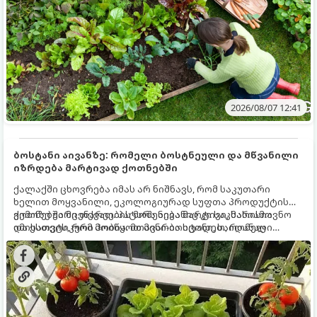
2026/08/07 12:41
ბოსტანი აივანზე: რომელი ბოსტნეული და მწვანილი
იზრდება მარტივად ქოთნებში
ქალაქში ცხოვრება იმას არ ნიშნავს, რომ საკუთარი
ხელით მოყვანილი, ეკოლოგიურად სუფთა პროდუქტის
გემოზე უარი თქვათ. პატარა აივანიც კი საკმარისია
ქოთნებში მცენარეების მოშენება მარტივი, სასიამოვნო
იმისათვის, რომ მოიწყოთ მინი-ბოსტანი, საიდანაც
და ესთეტიკური ჰობია. მთავარია იცოდეთ, რომელი
ყოველდღიურად ახალ, არომატულ მწვანილსა და
კულტურები ეგუებიან ქოთნის პირობებს ყველაზე კარგად
ბოსტნეულს მოკრეფთ.
და როგორ მოუაროთ მათ სწორად.