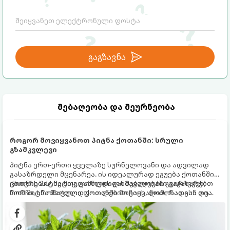
ურთიერთობებს.
გაგზავნა
მებაღეობა და მეურნეობა
როგორ მოვიყვანოთ პიტნა ქოთანში: სრული
გზამკვლევი
პიტნა ერთ-ერთი ყველაზე სურნელოვანი და ადვილად
გასაზრდელი მცენარეა. ის იდეალურად ეგუება ქოთანში
ცხოვრებას, მეტიც, გამოცდილი მებაღეები გვირჩევენ,
ქოთნის პიტნა მთელი წლის განმავლობაში გაგახარებთ
რომ პიტნა მხოლოდ ქოთანში მოვიყვანოთ, რადგან ღია
ნორჩი, არომატული ფოთლებით ჩაის, ლიმონათისა თუ
გრუნტში (ბაღში) დარგვისას ის ფესვებით ძალიან
კერძებისთვის.
სწრაფად ვრცელდება და სხვა მცენარეებს ავიწროებს.