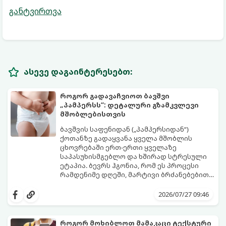
განტვირთვა
ასევე დაგაინტერესებთ:
როგორ გადავაჩვიოთ ბავშვი
„პამპერსს“: დეტალური გზამკვლევი
მშობლებისთვის
ბავშვის საფენიდან („პამპერსიდან“)
ქოთანზე გადაყვანა ყველა მშობლის
ცხოვრებაში ერთ-ერთი ყველაზე
საპასუხისმგებლო და ხშირად სტრესული
ეტაპია. ბევრს ჰგონია, რომ ეს პროცესი
რამდენიმე დღეში, მარტივი ბრძანებებით
წყდება, თუმცა სინამდვილეში ეს არის
გთავაზობთ დეტალურ გზამკვლევს, თუ
ფიზიოლოგიური და ფსიქოლოგიური
როგორ გახადოთ ეს პროცესი
2026/07/27 09:46
მომწიფების პროცესი, რომელიც
უმტკივნეულო როგორც ბავშვისთვის,
ინდივიდუალურ მიდგომასა და
ისე თქვენთვის.
მოთმინებას მოითხოვს.
როგორ მოხიბლოთ მამაკაცი ტექსტური