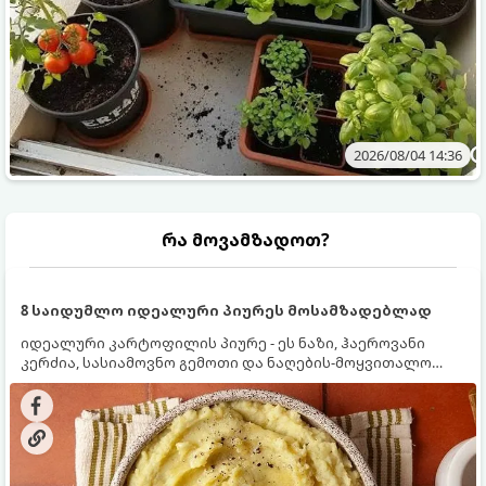
2026/08/04 14:36
რა მოვამზადოთ?
8 საიდუმლო იდეალური პიურეს მოსამზადებლად
იდეალური კარტოფილის პიურე - ეს ნაზი, ჰაეროვანი
კერძია, სასიამოვნო გემოთი და ნაღების-მოყვითალო
ფერით. მისი მომზადება ძალიან მარტივია, მაგრამ
არსებობს რამდენიმე საიდუმლო, რომლებიც უნდა
იცოდეთ, რომ პიურე იდეალურად გემრიელი გამოვიდეს.