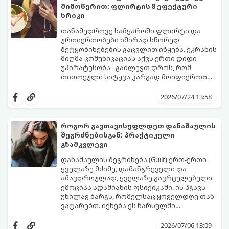
მიმოწერით: ფლირტის 8 ეფექტური
ხრიკი
თანამედროვე სამყაროში ფლირტი და
ურთიერთობები ხშირად სწორედ
შეტყობინებების გაცვლით იწყება. ეკრანის
მიღმა კომუნიკაციას აქვს ერთი დიდი
უპირატესობა - გაძლევთ დროს, რომ
თითოეული სიტყვა კარგად მოიფიქროთ
და საიდუმლოებით მოცული, მიმზიდველი
თუ გსურთ, რომ მან ტელეფონს თვალი ვერ
იმიჯი შექმნათ.
მოაცილოს და მოუთმენლად ელოდოს
2026/07/24 13:58
თქვენს ყოველ შეტყობინებას, გამოიყენეთ
ფსიქოლოგიაზე დაფუძნებული ეს 10 ოქროს
წესი:
როგორ გავთავისუფლდეთ დანაშაულის
შეგრძნებისგან: პრაქტიკული
გზამკვლევი
დანაშაულის შეგრძნება (Guilt) ერთ-ერთი
ყველაზე მძიმე, დამანგრეველი და
ამავდროულად, ყველაზე გავრცელებული
ემოციაა ადამიანის ფსიქიკაში. ის ჰგავს
უხილავ ბარგს, რომელსაც ყოველდღე თან
ვატარებთ. იქნება ეს წარსულში
დაშვებული შეცდომა, ვინმესთვის გულის
ფსიქოთერაპიაში მიიჩნევა, რომ
ტკენა, ოჯახის წევრებისთვის
დანაშაულის გრძნობას აქვს თავისი
2026/07/06 13:09