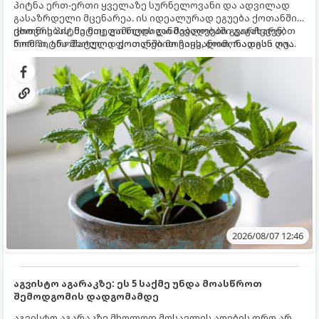
პიტნა ერთ-ერთი ყველაზე სურნელოვანი და ადვილად
გასაზრდელი მცენარეა. ის იდეალურად ეგუება ქოთანში
ცხოვრებას, მეტიც, გამოცდილი მებაღეები გვირჩევენ,
ქოთნის პიტნა მთელი წლის განმავლობაში გაგახარებთ
რომ პიტნა მხოლოდ ქოთანში მოვიყვანოთ, რადგან ღია
ნორჩი, არომატული ფოთლებით ჩაის, ლიმონათისა თუ
გრუნტში (ბაღში) დარგვისას ის ფესვებით ძალიან
კერძებისთვის.
სწრაფად ვრცელდება და სხვა მცენარეებს ავიწროებს.
2026/08/07 12:46
აგვისტო აგარაკზე: ეს 5 საქმე უნდა მოასწროთ
შემოდგომის დადგომამდე
აგვისტო აგარაკზე მხოლოდ მოსავლის აღების დრო არ