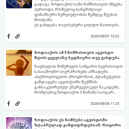
გადავა, ზოდიაქოს სამი ნიშნისთვის იწყება
პერიოდი, რომელიც ხანგრძლივი
ფინანსური ნერვიულობის შემდეგ შვებას
მოიტანს.
ეს გახდება თავისებური ჯილდო მათთვის,
ვინც დიდხანს შრომობდა, მოთმინებას
იჩენდა და სირთულეების მიუხედავად წინ
2026/08/07 10:32
სვლას განაგრძობდა. ბევრი მიეჩვია
სტაბილურობისთვის ბრძოლას,
სურვილების გადადებასა და ხარჯების
ზოდიაქოს ამ 5 ნიშნისთვის აგვისტო
მკაცრ კონტროლს. თუმცა, ახლა სიტუაცია
პრობლემები, რომლებიც უსასრულო
წლის ყველაზე ბედნიერი თვე გახდება
თანდათან შეიცვლება.
გეგონათ, უკან დაიხევს, ამასთან ერთად კი
გაჩნდება მეტი ნდობა მომავლის მიმართ.
ზაფხულის მიწურულს სამყარო ბევრისთვის
რთული პერიოდის შემდეგ ეს ნიშნები
სასიამოვნო სიურპრიზებს ამზადებს.
შეძლებენ ამოისუნთქონ და დაინახონ
ასტროლოგების პროგნოზით, პლანეტების
ახალი შესაძლებლობები.
განლაგება აგვისტოში შექმნის
განსაკუთრებულ ენერგეტიკულ ნაკადებს,
რომლებიც ზოდიაქოს 5 ნიშანს საოცარ
იღბალს, ჰარმონიასა და წარმატებას
მათთვის აგვისტო გარდამტეხი და წლის
მოუტანს.
ყველაზე ბედნიერი თვე აღმოჩნდება.
2026/08/04 11:25
გაიგეთ, მოხვდით თუ არა ამ იღბლიანთა
შორის:
ზოდიაქოს ეს ნიშნები აგვისტოში
ზღაპრულად გამდიდრდებიან: როგორი