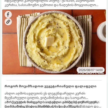
იდეალური კარტოფილის პიურე - ეს ნაზი, ჰაეროვანი
კერძია, სასიამოვნო გემოთი და ნაღების-მოყვითალო
ფერით. მისი მომზადება ძალიან მარტივია, მაგრამ
არსებობს რამდენიმე საიდუმლო, რომლებიც უნდა
იცოდეთ, რომ პიურე იდეალურად გემრიელი გამოვიდეს.
2026/08/07 14:00
როგორ მოვამზადოთ ვეგეტარიანული ფალაფელი
ახლო აღმოსავლეთის ეს ლეგენდარული კერძი
მცენარეული ცილის, ვიტამინებისა და საოცარი
არომატების ნამდვილი საბადოა. გარედან ოქროსფერი
ამ რეცეპტის მთავარი საიდუმლო იმაში მდგომარეობს,
და ხრაშუნა, ხოლო შიგნიდან ნაზი და მწვანე
რომ გამოიყენება გამომშრალი და ჩამბალი მუხუდო და