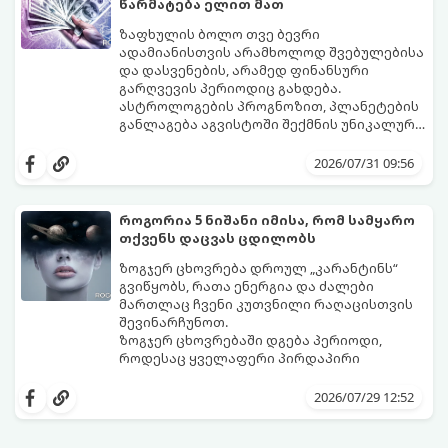
წარმატება ელით მათ
ზაფხულის ბოლო თვე ბევრი
ადამიანისთვის არამხოლოდ შვებულებისა
და დასვენების, არამედ ფინანსური
გარღვევის პერიოდიც გახდება.
ასტროლოგების პროგნოზით, პლანეტების
განლაგება აგვისტოში შექმნის უნიკალურ
ენერგეტიკულ ნაკადებს, რომლებიც
გაიგეთ, მოხვდით თუ არა იმ იღბლიანთა
ზოდიაქოს 4 ნიშანს ფინანსური წარმატების
შორის, ვისაც აგვისტოში ფინანსური
2026/07/31 09:56
მიღწევასა და შემოსავლების
იღბალი გაუღიმებს:
საგრძნობლად გაზრდაში დაეხმარება.
როგორია 5 ნიშანი იმისა, რომ სამყარო
თქვენს დაცვას ცდილობს
ზოგჯერ ცხოვრება დროულ „კარანტინს“
გვიწყობს, რათა ენერგია და ძალები
მართლაც ჩვენი კუთვნილი რაღაცისთვის
შევინარჩუნოთ.
ზოგჯერ ცხოვრებაში დგება პერიოდი,
როდესაც ყველაფერი პირდაპირი
მნიშვნელობით ხელიდან გვეცლება:
იშლება მნიშვნელოვანი გარიგებები,
2026/07/29 12:52
უქმდება დიდხანს ნანატრი მოგზაურობები,
ხოლო ადამიანები, რომლებსაც
ახლობლებად ვთვლიდით, უეცრად მიდიან.
აი, 5 აშკარა ნიშანი იმისა, რომ