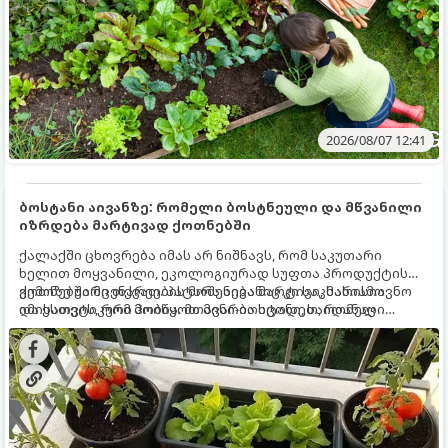
2026/08/07 12:41
ბოსტანი აივანზე: რომელი ბოსტნეული და მწვანილი
იზრდება მარტივად ქოთნებში
ქალაქში ცხოვრება იმას არ ნიშნავს, რომ საკუთარი
ხელით მოყვანილი, ეკოლოგიურად სუფთა პროდუქტის
გემოზე უარი თქვათ. პატარა აივანიც კი საკმარისია
ქოთნებში მცენარეების მოშენება მარტივი, სასიამოვნო
იმისათვის, რომ მოიწყოთ მინი-ბოსტანი, საიდანაც
და ესთეტიკური ჰობია. მთავარია იცოდეთ, რომელი
ყოველდღიურად ახალ, არომატულ მწვანილსა და
კულტურები ეგუებიან ქოთნის პირობებს ყველაზე კარგად
ბოსტნეულს მოკრეფთ.
და როგორ მოუაროთ მათ სწორად.