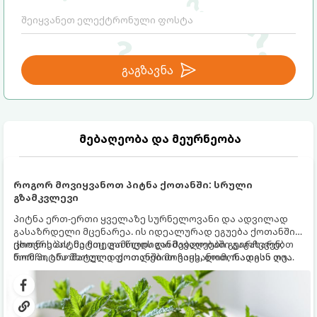
გაგზავნა
მებაღეობა და მეურნეობა
როგორ მოვიყვანოთ პიტნა ქოთანში: სრული
გზამკვლევი
პიტნა ერთ-ერთი ყველაზე სურნელოვანი და ადვილად
გასაზრდელი მცენარეა. ის იდეალურად ეგუება ქოთანში
ცხოვრებას, მეტიც, გამოცდილი მებაღეები გვირჩევენ,
ქოთნის პიტნა მთელი წლის განმავლობაში გაგახარებთ
რომ პიტნა მხოლოდ ქოთანში მოვიყვანოთ, რადგან ღია
ნორჩი, არომატული ფოთლებით ჩაის, ლიმონათისა თუ
გრუნტში (ბაღში) დარგვისას ის ფესვებით ძალიან
კერძებისთვის.
სწრაფად ვრცელდება და სხვა მცენარეებს ავიწროებს.