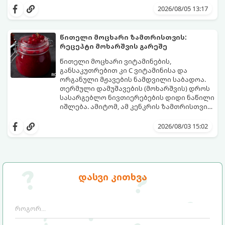
საოცრად დახვეწილ და მაგრილებელ
და მის მომზადებას მინიმალური
2026/08/05 13:17
კოქტეილს.
ინგრედიენტები სჭირდება.
მომზადების დრო: 10 წუთი ულუფა: 4–6
პორცია
წითელი მოცხარი ზამთრისთვის:
რეცეპტი მოხარშვის გარეშე
წითელი მოცხარი ვიტამინების,
განსაკუთრებით კი C ვიტამინისა და
ორგანული მჟავების ნამდვილი საბადოა.
თერმული დამუშავების (მოხარშვის) დროს
სასარგებლო ნივთიერებების დიდი ნაწილი
იშლება. ამიტომ, ამ კენკრის ზამთრისთვის
შესანახად საუკეთესო გზა „ცოცხალი ჯემის“
ეს მეთოდი ინარჩუნებს მოცხარის
მომზადებაა - მოხარშვის გარეშე.
ბუნებრივ, კაშკაშა გემოს, არომატს და
2026/08/03 15:02
ყველა სასარგებლო თვისებას.
დასვი კითხვა