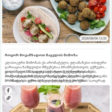
2026/08/06 12:35
როგორ მოვამზადოთ მაყვლის მიმოზა
კლასიკური მიმოზას ეს არომატული, ულამაზესი იისფერი
ვარიაცია ნამდვილი მშვენებაა ბრანჩებისთვის, უქმეების
დილისთვის ან სადღესასწაულო წვეულებებისთვის.
ეს სასმელი მზადდება სულ რაღაც 10 წუთში და მის
ახალი მაყვლის ტკბილ-მჟავე გემო, ლაიმის ციტრუსოვანი
მომზადებას მინიმალური ინგრედიენტები სჭირდება.
არომატი და ცქრიალა ღვინის ბუშტუკები ქმნის საოცრად
მომზადების დრო: 10 წუთი ულუფა: 4–6 პორცია
დახვეწილ და მაგრილებელ კოქტეილს.