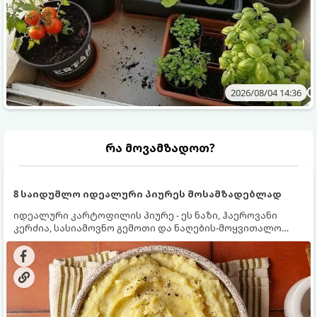
2026/08/04 14:36
რა მოვამზადოთ?
8 საიდუმლო იდეალური პიურეს მოსამზადებლად
იდეალური კარტოფილის პიურე - ეს ნაზი, ჰაეროვანი
კერძია, სასიამოვნო გემოთი და ნაღების-მოყვითალო
ფერით. მისი მომზადება ძალიან მარტივია, მაგრამ
არსებობს რამდენიმე საიდუმლო, რომლებიც უნდა
იცოდეთ, რომ პიურე იდეალურად გემრიელი გამოვიდეს.