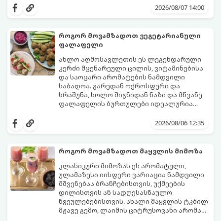
2026/08/07 14:00
როგორ მოვამზადოთ ვეგეტარიანული
ფალაფელი
ახლო აღმოსავლეთის ეს ლეგენდარული
კერძი მცენარეული ცილის, ვიტამინებისა
და საოცარი არომატების ნამდვილი
საბადოა. გარედან ოქროსფერი და
ხრაშუნა, ხოლო შიგნიდან ნაზი და მწვანე
ფალაფელის ბურთულები იდეალურია
პიტაში (არაბულ პურში) ჩასადებად,
ამ რეცეპტის მთავარი საიდუმლო იმაში
სალათებთან ერთად ან ტახინის (სესამის)
მდგომარეობს, რომ გამოიყენება
2026/08/06 12:35
სოუსთან მირთმევისთვის.
გამომშრალი და ჩამბალი მუხუდო და არა
დაკონსერვებული, რათა ბურთულებმა
შეწვისას ფორმა იდეალურად შეინარჩუნოს
როგორ მოვამზადოთ მაყვლის მიმოზა
და არ დაიშალოს.
მომზადების დრო: 20 წუთი (დამატებით
კლასიკური მიმოზას ეს არომატული,
მუხუდოს ჩალბობის დრო: 12-24 საათი)
ულამაზესი იისფერი ვარიაცია ნამდვილი
შეწვის დრო: 10–15 წუთი ულუფა: 20–24 ცალი
მშვენებაა ბრანჩებისთვის, უქმეების
ბურთულა (4–6 პორცია)
დილისთვის ან სადღესასწაულო
წვეულებებისთვის. ახალი მაყვლის ტკბილ-
მჟავე გემო, ლაიმის ციტრუსოვანი არომატი
და ცქრიალა ღვინის ბუშტუკები ქმნის
ეს სასმელი მზადდება სულ რაღაც 10 წუთში