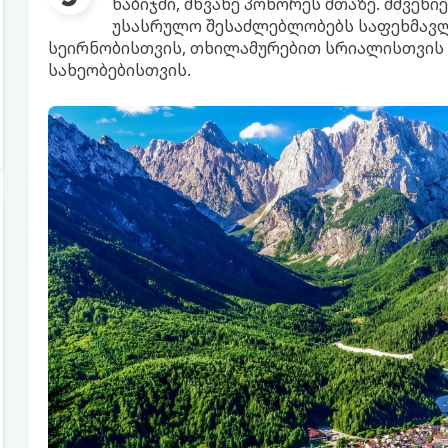
ნაბიჯში, მწვანე პოხორეს მთაზე. მშვენი
უსასრულო შესაძლებლობებს საფეხმავლ
სეირნობისთვის, თხილამურებით სრიალისთვის
სახეობებისთვის.