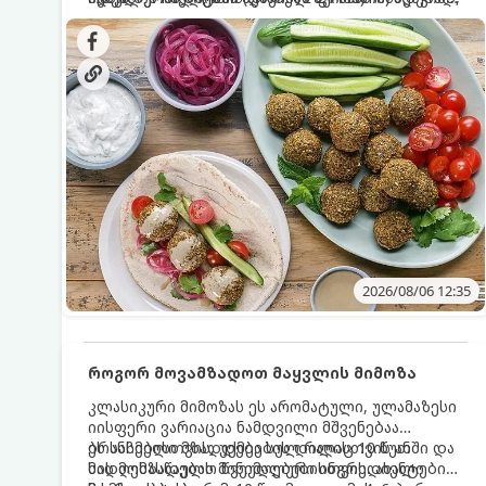
სალათებთან ერთად ან ტახინის (სესამის)
იდეალურად შეინარჩუნოს და არ დაიშალოს.
დრო: 10–15 წუთი ულუფა: 20–24 ცალი ბურთულა
სოუსთან მირთმევისთვის.
(4–6 პორცია)
2026/08/06 12:35
როგორ მოვამზადოთ მაყვლის მიმოზა
კლასიკური მიმოზას ეს არომატული, ულამაზესი
იისფერი ვარიაცია ნამდვილი მშვენებაა
ბრანჩებისთვის, უქმეების დილისთვის ან
ეს სასმელი მზადდება სულ რაღაც 10 წუთში და
სადღესასწაულო წვეულებებისთვის. ახალი
მის მომზადებას მინიმალური ინგრედიენტები