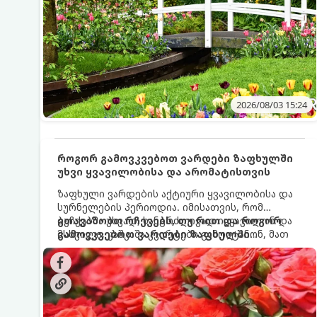
2026/08/03 15:24
როგორ გამოვკვებოთ ვარდები ზაფხულში
უხვი ყვავილობისა და არომატისთვის
ზაფხული ვარდების აქტიური ყვავილობისა და
სურნელების პერიოდია. იმისათვის, რომ
ბუჩქებმა უხვად, ხანგრძლივად იყვავილონ და
გთავაზობთ რჩევებს, თუ რით და როგორ
მსხვილი, კაშკაშა კვირტები გამოიტანონ, მათ
გამოვკვებოთ ვარდები ზაფხულში
რეგულარული და სწორი გამოკვება
საუკეთესო შედეგის მისაღწევად:
სჭირდებათ. ზაფხულის პერიოდში მცენარის
მოთხოვნილებები იცვლება, ამიტომ
მნიშვნელოვანია ვიცოდეთ, რომელი სასუქები
გამოიყენება ამ დროს.