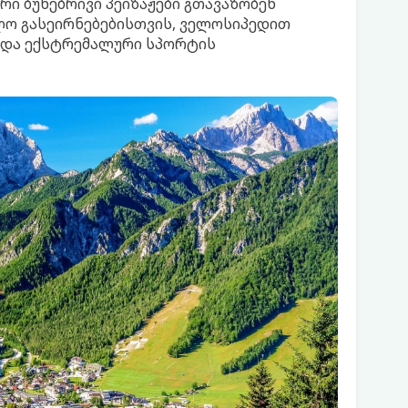
ერი ბუნებრივი პეიზაჟები გთავაზობენ
ო გასეირნებებისთვის, ველოსიპედით
 და ექსტრემალური სპორტის