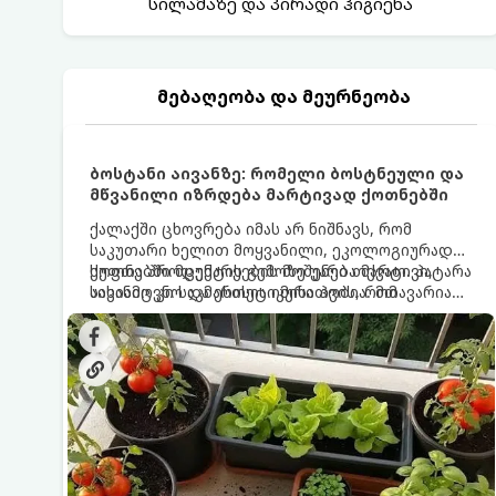
სილამაზე და პირადი ჰიგიენა
მებაღეობა და მეურნეობა
ბოსტანი აივანზე: რომელი ბოსტნეული და
მწვანილი იზრდება მარტივად ქოთნებში
ქალაქში ცხოვრება იმას არ ნიშნავს, რომ
საკუთარი ხელით მოყვანილი, ეკოლოგიურად
სუფთა პროდუქტის გემოზე უარი თქვათ. პატარა
ქოთნებში მცენარეების მოშენება მარტივი,
აივანიც კი საკმარისია იმისათვის, რომ
სასიამოვნო და ესთეტიკური ჰობია. მთავარია
მოიწყოთ მინი-ბოსტანი, საიდანაც
იცოდეთ, რომელი კულტურები ეგუებიან
ყოველდღიურად ახალ, არომატულ მწვანილსა
ქოთნის პირობებს ყველაზე კარგად და როგორ
და ბოსტნეულს მოკრეფთ.
მოუაროთ მათ სწორად.