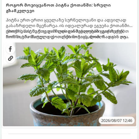
როგორ მოვიყვანოთ პიტნა ქოთანში: სრული
გზამკვლევი
პიტნა ერთ-ერთი ყველაზე სურნელოვანი და ადვილად
გასაზრდელი მცენარეა. ის იდეალურად ეგუება ქოთანში
ცხოვრებას, მეტიც, გამოცდილი მებაღეები გვირჩევენ,
ქოთნის პიტნა მთელი წლის განმავლობაში გაგახარებთ
რომ პიტნა მხოლოდ ქოთანში მოვიყვანოთ, რადგან ღია
ნორჩი, არომატული ფოთლებით ჩაის, ლიმონათისა თუ
გრუნტში (ბაღში) დარგვისას ის ფესვებით ძალიან
კერძებისთვის.
სწრაფად ვრცელდება და სხვა მცენარეებს ავიწროებს.
2026/08/07 12:46