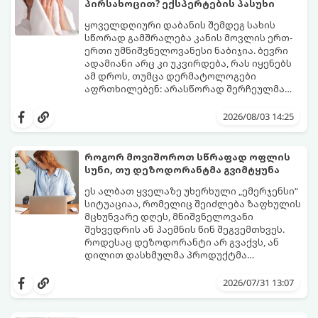
პირსახოცით? ექსპერტების პასუხი
ყოველდღიური დაბანის შემდეგ სახის
სწორად გამშრალება კანის მოვლის ერთ-
ერთი უმნიშვნელოვანესი ნაბიჯია. ბევრი
ადამიანი არც კი უკვირდება, რას იყენებს
ამ დროს, თუმცა დერმატოლოგები
აფრთხილებენ: არასწორად შერჩეულმა
პირსახოცმა შესაძლოა გამოიწვიოს
მოდით, განვიხილოთ, რომელია უკეთესი
გამონაყარი, კანის გაღიზიანება და
კანის ჯანმრთელობისთვის - ტრადიციული
2026/08/03 14:25
ფორების დაცობა.
ნაჭრის პირსახოცი თუ ერთჯერადი
ქაღალდის ხელსახოცი?
როგორ მოვიშოროთ სწრაფად ოფლის
სუნი, თუ დეზოდორანტმა გვიმტყუნა
ეს ალბათ ყველაზე უხერხული „ემერჯენსი“
სიტუაციაა, რომელიც შეიძლება ზაფხულის
მცხუნვარე დღეს, მნიშვნელოვანი
შეხვედრის ან პაემნის წინ შეგვემთხვეს.
როდესაც დეზოდორანტი არ გვაქვს, ან
დილით დასხმულმა პროდუქტმა
შუადღისთვის უკვე გვიმტყუნა და
მთავარია გვახსოვდეს:
თავად ოფლს
იღლიებში უსიამოვნო სუნი გაჩნდა,
სუნი არ აქვს. სუნს აჩენენ ბაქტერიები,
2026/07/31 13:07
პანიკაში ჩავარდნა არ ღირს.
რომლებიც იღლიის ნოტიო გარემოში
მომენტალურად მრავლდებიან.