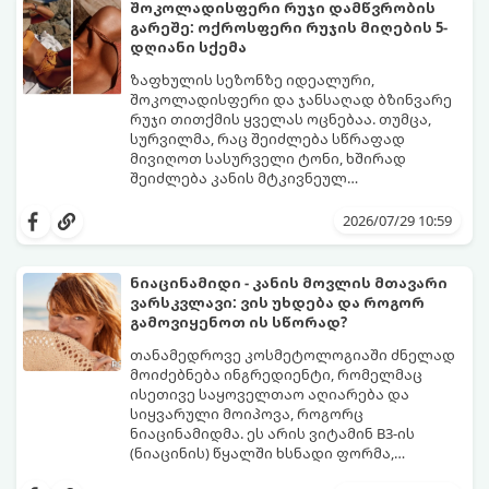
შესაბამისად, ჩვენი მიზანია ამ
შოკოლადისფერი რუჯი დამწვრობის
ბაქტერიების განადგურება და კანის
გარეშე: ოქროსფერი რუჯის მიღების 5-
გამოშრობა.
აი, 5 ყველაზე ეფექტური,
დღიანი სქემა
აპრობირებული და ნაცადი ხერხი,
რომლებიც ნებისმიერ ოფისში, კაფესა
ზაფხულის სეზონზე იდეალური,
თუ საზოგადოებრივ ტუალეტში, სულ
შოკოლადისფერი და ჯანსაღად ბზინვარე
რაღაც 2 წუთში გადაგარჩენთ:
რუჯი თითქმის ყველას ოცნებაა. თუმცა,
სურვილმა, რაც შეიძლება სწრაფად
მივიღოთ სასურველი ტონი, ხშირად
შეიძლება კანის მტკივნეულ
დამწვრობამდე, სიწითლემდე და
კანს სჭირდება დრო, რათა უსაფრთხოდ
აცილებამდე მიგვიყვანოს.
გამოიმუშაოს მელანინი - პიგმენტი,
2026/07/29 10:59
რომელიც მას ოქროსფერ ელფერს ანიჭებს.
დერმატოლოგების მიერ შემუშავებული ეს
5-დღიანი სქემა დაგეხმარებათ, მიიღოთ
ნიაცინამიდი - კანის მოვლის მთავარი
ღრმა, თანაბარი და ხანგრძლივი რუჯი
ვარსკვლავი: ვის უხდება და როგორ
კანის ჯანმრთელობის დაზიანების გარეშე.
გამოვიყენოთ ის სწორად?
თანამედროვე კოსმეტოლოგიაში ძნელად
მოიძებნება ინგრედიენტი, რომელმაც
ისეთივე საყოველთაო აღიარება და
სიყვარული მოიპოვა, როგორც
ნიაცინამიდმა. ეს არის ვიტამინ B3-ის
(ნიაცინის) წყალში ხსნადი ფორმა,
რომელიც თითქმის ყველა ტიპის
განვიხილოთ, რატომ გახდა ნიაცინამიდი