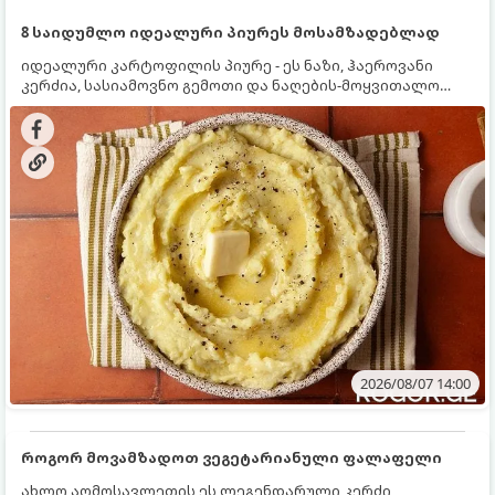
8 საიდუმლო იდეალური პიურეს მოსამზადებლად
იდეალური კარტოფილის პიურე - ეს ნაზი, ჰაეროვანი
კერძია, სასიამოვნო გემოთი და ნაღების-მოყვითალო
ფერით. მისი მომზადება ძალიან მარტივია, მაგრამ
არსებობს რამდენიმე საიდუმლო, რომლებიც უნდა
იცოდეთ, რომ პიურე იდეალურად გემრიელი გამოვიდეს.
2026/08/07 14:00
როგორ მოვამზადოთ ვეგეტარიანული ფალაფელი
ახლო აღმოსავლეთის ეს ლეგენდარული კერძი