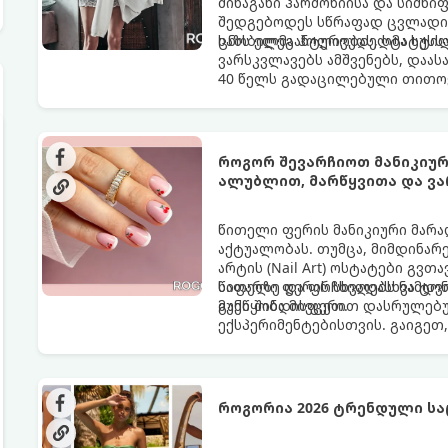
შინაგანი ჰარმონიისა და სიმწი
შედგებოდეს სწრაფად ცვლადი, 
ხაზს ელეგანტურობას, სტატუსს
ცნობილმა ჰოლივუდელმა სტილ
ვარსკვლავებს ამშვენებს, დაას
40 წელს გადაცილებული თითოე
როგორ შევარჩიოთ მანიკიურ
ალუბლით, მარწყვითა და ვ
წითელი ფერის მანიკიური მარა
აქტუალობას. თუმცა, მიმდინარ
არტის (Nail Art) ოსტატები გვთ
საფარზე და ფრჩხილებს ნამდვ
წითელი ფერის სხვადასხვა ტო
განწყობა მივცეთ.
მუქი შინდისფერით დასრულებუ
ექსპერიმენტებისთვის. გაიგეთ,
ყველაზე ცხელი ტრენდი ფრჩხი
როგორია 2026 ტრენდული სა