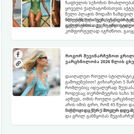
ზაფხულის სეზონის მოახლოებას
ყოველი ქალბატონისთვის აქტუა
წელი პლაჟის მოდაში ნამდვილ 
ამბობენ მოსაწყენ, სტანდარტუ
წლევანდელი ტენდენციები საშ
ფუტურიზმისა და რეტრო სტილი
გამოხატოთ თქვენი ინდივიდუ
კომფორტულად იგრძნოთ. გაიგეთ
წლის ზაფხულის მთავარი ჰიტი:
როგორ შევინარჩუნოთ გრილი
ვარცხნილობა 2026 წლის ც
დაიღალეთ რთული სტილისტიკი
გამოყენებით? გიზიარებთ 5 მა
რომლებიც იდეალურად შეესაბა
როდესაც თერმომეტრის ხაზი 30
აღწევს, თმის რთული ვარცხნილ
არის იმის დრო, რომ 45 წუთი 
ოფლით და მერე მთელი დღე შუ
წარმოგიდგენთ 5 მოდურ იდეას
და გრილ განწყობას შეგინარჩუ