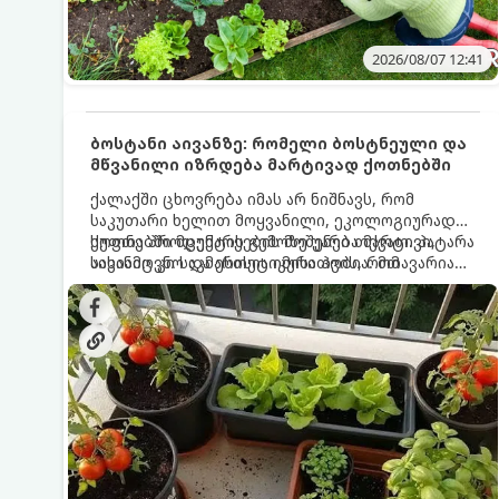
2026/08/07 12:41
ბოსტანი აივანზე: რომელი ბოსტნეული და
მწვანილი იზრდება მარტივად ქოთნებში
ქალაქში ცხოვრება იმას არ ნიშნავს, რომ
საკუთარი ხელით მოყვანილი, ეკოლოგიურად
სუფთა პროდუქტის გემოზე უარი თქვათ. პატარა
ქოთნებში მცენარეების მოშენება მარტივი,
აივანიც კი საკმარისია იმისათვის, რომ
სასიამოვნო და ესთეტიკური ჰობია. მთავარია
მოიწყოთ მინი-ბოსტანი, საიდანაც
იცოდეთ, რომელი კულტურები ეგუებიან
ყოველდღიურად ახალ, არომატულ მწვანილსა
ქოთნის პირობებს ყველაზე კარგად და როგორ
და ბოსტნეულს მოკრეფთ.
მოუაროთ მათ სწორად.