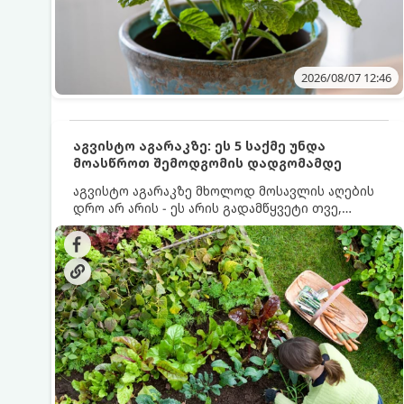
2026/08/07 12:46
აგვისტო აგარაკზე: ეს 5 საქმე უნდა
მოასწროთ შემოდგომის დადგომამდე
აგვისტო აგარაკზე მხოლოდ მოსავლის აღების
დრო არ არის - ეს არის გადამწყვეტი თვე,
როდესაც საფუძველი ეყრება მომავალი წლის
მოსავალს და ბაღი მზადდება შემოდგომა-
ზამთრის სეზონისთვის. იმისათვის, რომ
ნიადაგმა ენერგია აღიდგინოს, ხოლო
მცენარეებმა ზამთარს გაუძლონ, აგვისტოს
ბოლომდე 5 მნიშვნელოვანი საქმის გაკეთება
უნდა მოასწროთ: