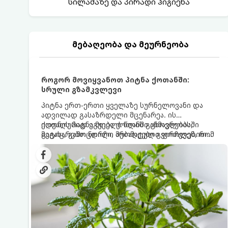
სილამაზე და პირადი ჰიგიენა
მებაღეობა და მეურნეობა
როგორ მოვიყვანოთ პიტნა ქოთანში:
სრული გზამკვლევი
პიტნა ერთ-ერთი ყველაზე სურნელოვანი და
ადვილად გასაზრდელი მცენარეა. ის
იდეალურად ეგუება ქოთანში ცხოვრებას,
ქოთნის პიტნა მთელი წლის განმავლობაში
მეტიც, გამოცდილი მებაღეები გვირჩევენ, რომ
გაგახარებთ ნორჩი, არომატული ფოთლებით
პიტნა მხოლოდ ქოთანში მოვიყვანოთ, რადგან
ჩაის, ლიმონათისა თუ კერძებისთვის.
ღია გრუნტში (ბაღში) დარგვისას ის ფესვებით
ძალიან სწრაფად ვრცელდება და სხვა
მცენარეებს ავიწროებს.