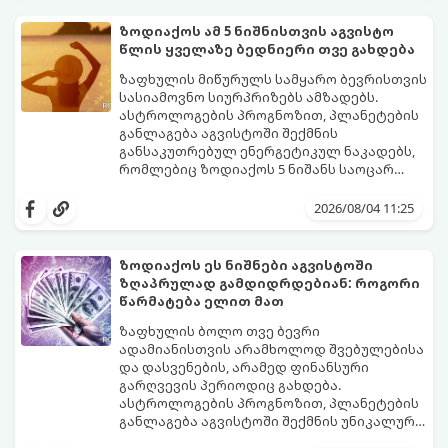
სტაბილურობისთვის ბრძოლას,
სურვილების გადადებასა და ხარჯების
ზოდიაქოს ამ 5 ნიშნისთვის აგვისტო
მკაცრ კონტროლს. თუმცა, ახლა სიტუაცია
პრობლემები, რომლებიც უსასრულო
წლის ყველაზე ბედნიერი თვე გახდება
თანდათან შეიცვლება.
გეგონათ, უკან დაიხევს, ამასთან ერთად კი
გაჩნდება მეტი ნდობა მომავლის მიმართ.
ზაფხულის მიწურულს სამყარო ბევრისთვის
რთული პერიოდის შემდეგ ეს ნიშნები
სასიამოვნო სიურპრიზებს ამზადებს.
შეძლებენ ამოისუნთქონ და დაინახონ
ასტროლოგების პროგნოზით, პლანეტების
ახალი შესაძლებლობები.
განლაგება აგვისტოში შექმნის
განსაკუთრებულ ენერგეტიკულ ნაკადებს,
რომლებიც ზოდიაქოს 5 ნიშანს საოცარ
იღბალს, ჰარმონიასა და წარმატებას
მათთვის აგვისტო გარდამტეხი და წლის
მოუტანს.
ყველაზე ბედნიერი თვე აღმოჩნდება.
2026/08/04 11:25
გაიგეთ, მოხვდით თუ არა ამ იღბლიანთა
შორის:
ზოდიაქოს ეს ნიშნები აგვისტოში
ზღაპრულად გამდიდრდებიან: როგორი
წარმატება ელით მათ
ზაფხულის ბოლო თვე ბევრი
ადამიანისთვის არამხოლოდ შვებულებისა
და დასვენების, არამედ ფინანსური
გარღვევის პერიოდიც გახდება.
ასტროლოგების პროგნოზით, პლანეტების
განლაგება აგვისტოში შექმნის უნიკალურ
ენერგეტიკულ ნაკადებს, რომლებიც
გაიგეთ, მოხვდით თუ არა იმ იღბლიანთა