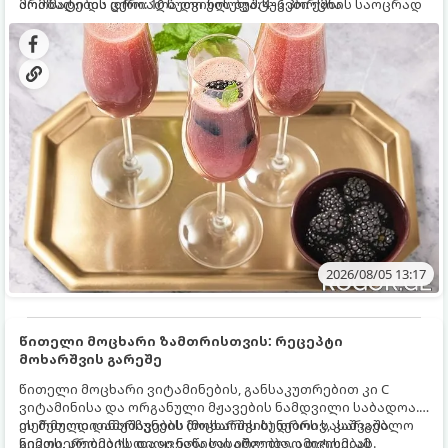
არომატი და ცქრიალა ღვინის ბუშტუკები ქმნის საოცრად
მომზადების დრო: 10 წუთი ულუფა: 4–6 პორცია
დახვეწილ და მაგრილებელ კოქტეილს.
2026/08/05 13:17
წითელი მოცხარი ზამთრისთვის: რეცეპტი
მოხარშვის გარეშე
წითელი მოცხარი ვიტამინების, განსაკუთრებით კი C
ვიტამინისა და ორგანული მჟავების ნამდვილი საბადოა.
თერმული დამუშავების (მოხარშვის) დროს სასარგებლო
ეს მეთოდი ინარჩუნებს მოცხარის ბუნებრივ, კაშკაშა
ნივთიერებების დიდი ნაწილი იშლება. ამიტომ, ამ
გემოს, არომატს და ყველა სასარგებლო თვისებას.