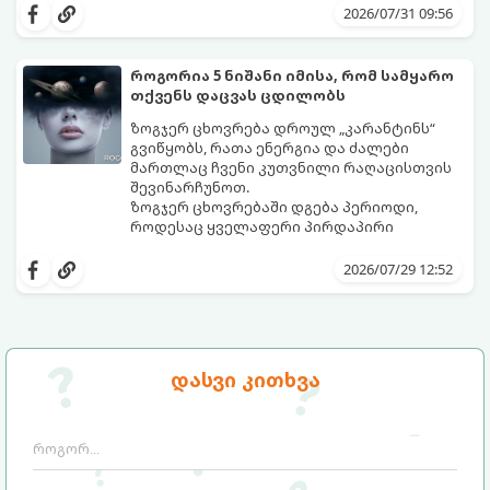
ზოდიაქოს 4 ნიშანს ფინანსური წარმატების
შორის, ვისაც აგვისტოში ფინანსური
2026/07/31 09:56
მიღწევასა და შემოსავლების
იღბალი გაუღიმებს:
საგრძნობლად გაზრდაში დაეხმარება.
როგორია 5 ნიშანი იმისა, რომ სამყარო
თქვენს დაცვას ცდილობს
ზოგჯერ ცხოვრება დროულ „კარანტინს“
გვიწყობს, რათა ენერგია და ძალები
მართლაც ჩვენი კუთვნილი რაღაცისთვის
შევინარჩუნოთ.
ზოგჯერ ცხოვრებაში დგება პერიოდი,
როდესაც ყველაფერი პირდაპირი
მნიშვნელობით ხელიდან გვეცლება:
იშლება მნიშვნელოვანი გარიგებები,
2026/07/29 12:52
უქმდება დიდხანს ნანატრი მოგზაურობები,
ხოლო ადამიანები, რომლებსაც
ახლობლებად ვთვლიდით, უეცრად მიდიან.
აი, 5 აშკარა ნიშანი იმისა, რომ
ასეთ მომენტებში ადვილია
მომხდარი მარცხი სასჯელი კი არა,
სასოწარკვეთილებაში ჩავარდნა. თუმცა
თქვენი დაცვისკენ მიმართული
დასვი კითხვა
ეზოთერიკასა და ფსიქოლოგიაში ეს
სამყაროს მცდელობაა:
ფენომენი ხშირად სხვანაირად
განიხილება: როგორც სამყაროს (ან ჩვენი
არაცნობიერის) ფარული დამცავი
მექანიზმების მუშაობა, რომელთაც
რეალური, მაგრამ ჯერ კიდევ უხილავი