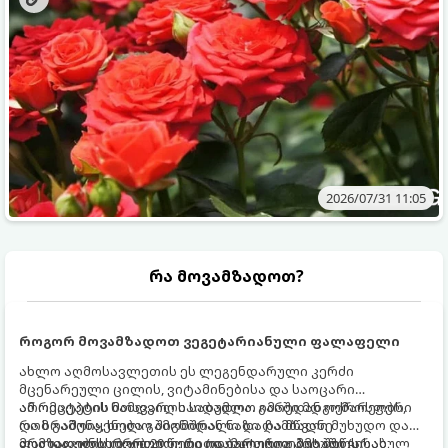
2026/07/31 11:05
რა მოვამზადოთ?
როგორ მოვამზადოთ ვეგეტარიანული ფალაფელი
ახლო აღმოსავლეთის ეს ლეგენდარული კერძი
მცენარეული ცილის, ვიტამინებისა და საოცარი
არომატების ნამდვილი საბადოა. გარედან ოქროსფერი
ამ რეცეპტის მთავარი საიდუმლო იმაში მდგომარეობს,
და ხრაშუნა, ხოლო შიგნიდან ნაზი და მწვანე
რომ გამოიყენება გამომშრალი და ჩამბალი მუხუდო და
ფალაფელის ბურთულები იდეალურია პიტაში (არაბულ
არა დაკონსერვებული, რათა ბურთულებმა შეწვისას
მომზადების დრო: 20 წუთი (დამატებით მუხუდოს